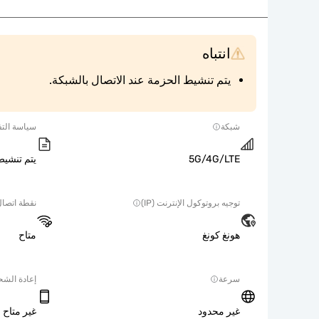
انتباه
يتم تنشيط الحزمة عند الاتصال بالشبكة.
شبكة
سياسة التف
5G/4G/LTE
يتم تنشيط
توجيه بروتوكول الإنترنت (IP)
نقطة اتصا
هونغ كونغ
متاح
سرعة
إعادة الش
غير محدود
غير متاح