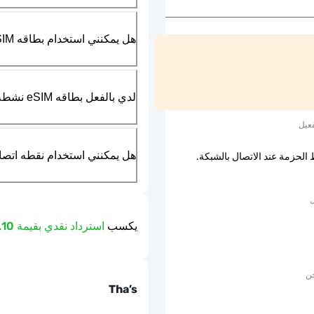
هل يمكنني استخدام بطاقه SIM الماديه بالتزامن مع بطاقه eSIM؟
لدي بالفعل بطاقه eSIM نشطه في هاتفي، هل يمكنني استخدام خدمتكم؟
عيل
هل يمكنني استخدام نقطه اتصال مت
 الحزمة عند الاتصال بالشبكة.
ل
يكسب
استرداد نقدي بقيمة 2.10 دولار
حن
Tha’s