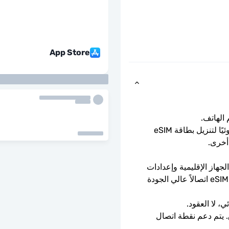
App Store
ما عليك سوى مسح رمز الاستجابة السريعة ضوئيًا لتنزيل بطاقة eSIM 
أخرى.
يعتمد توفر 5G على تغطية الشبكة ومواصفات الجهاز الإقليمية وإعدادات 
الهاتف. عندما لا تتوفر تقنية 5G، ستوفر بطاقة eSIM اتصالاً عالي الجودة 
ي، لا العقود.
سرعات بيانات كاملة - لا حدود يومية، لا اختناق. يتم دعم نقطة اتصال 