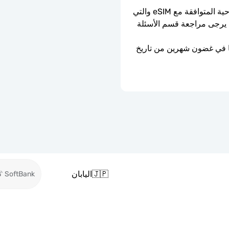
يمكن استخدامه فقط مع الهواتف والأجهزة اللوحية المتوافقة مع eSIM والتي 
ليست مقفلة بواسطة الناقل. إذا كنت في شك، يرجى مراجعة قسم الأسئلة 
ستنتهي صلاحية شريحة eSIM إذا لم يتم تفعيلها في غضون شهرين من تاريخ 
🇯🇵
اليابان
SoftBank