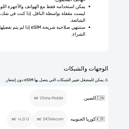
الشائعة.
الشراء.
الوجهات والشبكات
⚠️ يمكن للمشغل تغيير الشبكات التي يتصل بها eSIM دون إشعار.
🇨🇳
الصين
China Mobile
🇰🇷
كوريا الجنوبيه
LG U+
SKTelecom