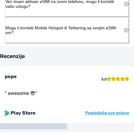
Već imam aktivan eSIM na svom telefonu, mogu li koristiti
vašu uslugu?
Mogu li koristiti Mobile Hotspot ili Tethering sa svojim eSIM-
om?
Recenzije
pepe
5.0
"
awesome 😎
"
Play Store
Pogledajte sve ocjene