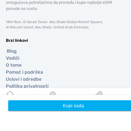
omogućava potrošačima da pronađu i kupe najbolje eSIM
ponude na svetu.
14th floor, Al Sarab Tower, Abu Dhabi Global Market Square,
Al Maryah Island, Abu Dhabi, United Arab Emirates
Brzi linkovi
Blog
Vodiči
O tome
Pomoć i podrška
Uslovi i odredbe
Politika privatnosti
Dostava, politika povrata novca
Mapa sajta
Kupi sada
Kuća
Moji eSIM-ovi
Nagrade
Affiliate
Odredišta