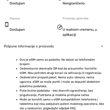
Dostupan
Neograničeno
Dopuna
Praćenje upotrebe
Dostupan
U realnom vremenu, u
aplikaciji
Potpune informacije o proizvodu
Ovo je eSIM samo za podatke. Ne dolazi sa telefonskim 
brojem.
Jednostavno skenirajte QR kod da preuzmete i koristite 
eSIM. Nisu potrebni drugi koraci za aktivaciju ili registraciju.
Jednokratni prepaid paket. Nema auto-obnova, nema 
ugovora. eSIM se može puniti i može se dopuniti dodatnim 
paketima podataka.
Pune brzine podataka - bez dnevnih ograničenja, bez 
prigušivanja. Podržana je mobilna pristupna tačka.
Može se koristiti samo s eSIM kompatibilnim telefonima i 
tabletima koji nisu zaključani putem mobilnog operatera. Ako 
ste u nedoumici, pogledajte odjeljak FAQ.