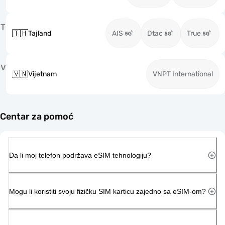
T
🇹🇭
Tajland
AIS
Dtac
True
V
🇻🇳
Vijetnam
VNPT International
Centar za pomoć
Da li moj telefon podržava eSIM tehnologiju?
Mogu li koristiti svoju fizičku SIM karticu zajedno sa eSIM-om?