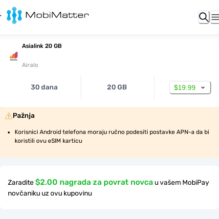
Asialink 20 GB
Airalo
30 dana
20 GB
$19.99
Pažnja
Korisnici Android telefona moraju ručno podesiti postavke APN-a da bi 
koristili ovu eSIM karticu
$2.00 nagrada za povrat novca
Zaradite
u vašem MobiPay
novčaniku uz ovu kupovinu