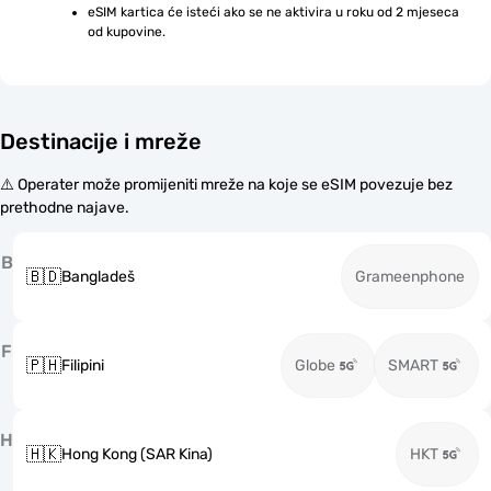
eSIM kartica će isteći ako se ne aktivira u roku od 2 mjeseca 
od kupovine.
Destinacije i mreže
⚠️ Operater može promijeniti mreže na koje se eSIM povezuje bez
prethodne najave.
B
🇧🇩
Bangladeš
Grameenphone
F
🇵🇭
Filipini
Globe
SMART
H
🇭🇰
Hong Kong (SAR Kina)
HKT