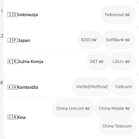
I
🇮🇩
Indonezija
Telkomsel
J
KDDI
SoftBank
🇯🇵
Japan
🇰🇷
Južna Koreja
SKT
LGU+
K
Viettel(Metfone)
Cellcard
🇰🇭
Kambodža
China Unicom
China Mobile
🇨🇳
Kina
China Telecom