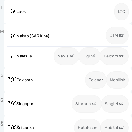
L
🇱🇦
Laos
LTC
M
CTM
🇲🇴
Makao (SAR Kina)
🇲🇾
Malezija
Maxis
Digi
Celcom
P
🇵🇰
Pakistan
Telenor
Mobilink
S
🇸🇬
Singapur
Starhub
Singtel
Š
🇱🇰
Šri Lanka
Hutchison
Mobitel