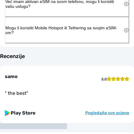
Već imam aktivan eSIM na svom telefonu, mogu li koristiti
vašu uslugu?
Mogu li koristiti Mobile Hotspot ili Tethering sa svojim eSIM-
om?
Recenzije
samo
5.0
"
the best
"
Play Store
Pogledajte sve ocjene