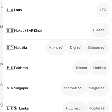
L
🇱🇦
Laos
LTC
M
CTM
🇲🇴
Makao (SAR Kina)
🇲🇾
Malezija
Maxis
Digi
Celcom
P
🇵🇰
Pakistan
Telenor
Mobilink
S
🇸🇬
Singapur
Starhub
Singtel
Š
🇱🇰
Šri Lanka
Hutchison
Mobitel