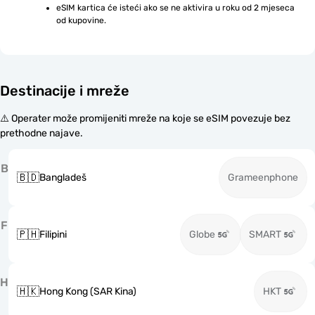
eSIM kartica će isteći ako se ne aktivira u roku od 2 mjeseca 
od kupovine.
Destinacije i mreže
⚠️ Operater može promijeniti mreže na koje se eSIM povezuje bez
prethodne najave.
B
🇧🇩
Bangladeš
Grameenphone
F
🇵🇭
Filipini
Globe
SMART
H
🇭🇰
Hong Kong (SAR Kina)
HKT