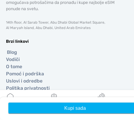
omogućava potrošačima da pronađu i kupe najbolje eSIM
ponude na svetu.
14th floor, Al Sarab Tower, Abu Dhabi Global Market Square,
Al Maryah Island, Abu Dhabi, United Arab Emirates
Brzi linkovi
Blog
Vodiči
O tome
Pomoć i podrška
Uslovi i odredbe
Politika privatnosti
Dostava, politika povrata novca
Mapa sajta
Kupi sada
Kuća
Moji eSIM-ovi
Nagrade
Affiliate
Odredišta