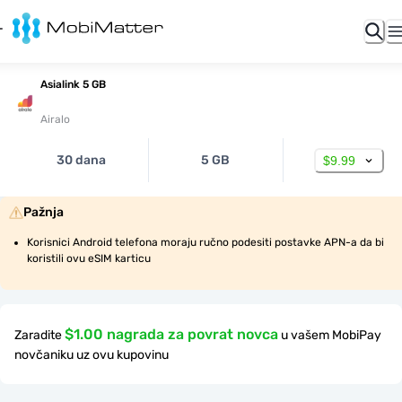
Asialink 5 GB
Airalo
30 dana
5 GB
$9.99
Pažnja
Korisnici Android telefona moraju ručno podesiti postavke APN-a da bi 
koristili ovu eSIM karticu
$1.00 nagrada za povrat novca
Zaradite
u vašem MobiPay
novčaniku uz ovu kupovinu