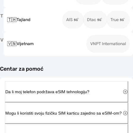
T
🇹🇭
Tajland
AIS
Dtac
True
V
🇻🇳
Vijetnam
VNPT International
Centar za pomoć
Da li moj telefon podržava eSIM tehnologiju?
Mogu li koristiti svoju fizičku SIM karticu zajedno sa eSIM-om?