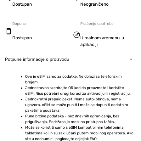
Dostupan
Neograničeno
Dopuna
Praćenje upotrebe
Dostupan
U realnom vremenu, u
aplikaciji
Potpune informacije o proizvodu
Ovo je eSIM samo za podatke. Ne dolazi sa telefonskim 
brojem.
Jednostavno skenirajte QR kod da preuzmete i koristite 
eSIM. Nisu potrebni drugi koraci za aktivaciju ili registraciju.
Jednokratni prepaid paket. Nema auto-obnova, nema 
ugovora. eSIM se može puniti i može se dopuniti dodatnim 
paketima podataka.
Pune brzine podataka - bez dnevnih ograničenja, bez 
prigušivanja. Podržana je mobilna pristupna tačka.
Može se koristiti samo s eSIM kompatibilnim telefonima i 
tabletima koji nisu zaključani putem mobilnog operatera. Ako 
ste u nedoumici, pogledajte odjeljak FAQ.