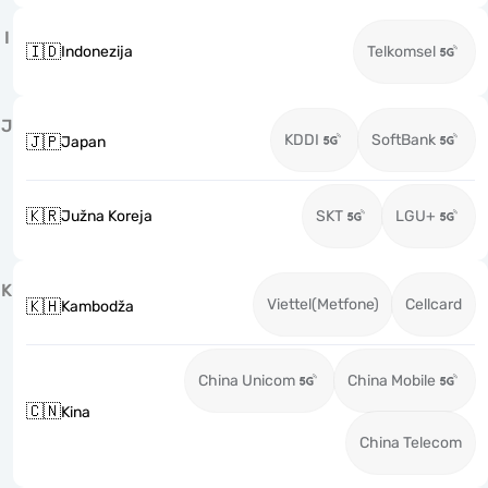
I
🇮🇩
Indonezija
Telkomsel
J
KDDI
SoftBank
🇯🇵
Japan
🇰🇷
Južna Koreja
SKT
LGU+
K
Viettel(Metfone)
Cellcard
🇰🇭
Kambodža
China Unicom
China Mobile
🇨🇳
Kina
China Telecom