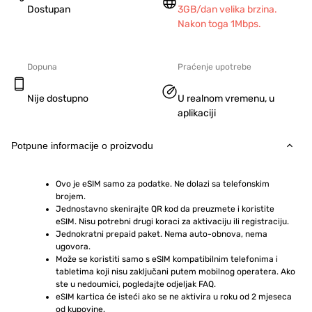
Dostupan
3GB/dan velika brzina.
Nakon toga 1Mbps.
Dopuna
Praćenje upotrebe
Nije dostupno
U realnom vremenu, u
aplikaciji
Potpune informacije o proizvodu
Ovo je eSIM samo za podatke. Ne dolazi sa telefonskim 
brojem.
Jednostavno skenirajte QR kod da preuzmete i koristite 
eSIM. Nisu potrebni drugi koraci za aktivaciju ili registraciju.
Jednokratni prepaid paket. Nema auto-obnova, nema 
ugovora.
Može se koristiti samo s eSIM kompatibilnim telefonima i 
tabletima koji nisu zaključani putem mobilnog operatera. Ako 
ste u nedoumici, pogledajte odjeljak FAQ.
eSIM kartica će isteći ako se ne aktivira u roku od 2 mjeseca 
od kupovine.