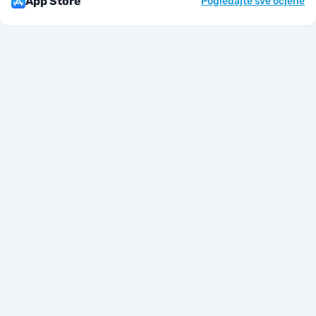
App Store
Pogledajte sve ocjene