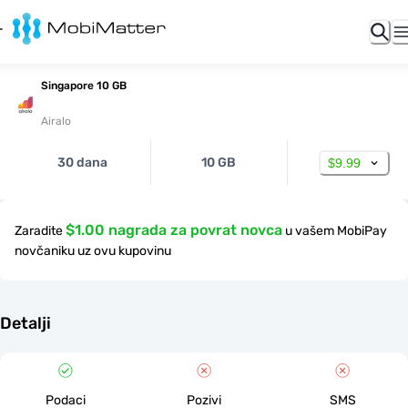
Singapore 10 GB
Airalo
30 dana
10 GB
$9.99
$1.00 nagrada za povrat novca
Zaradite
u vašem MobiPay
novčaniku uz ovu kupovinu
Detalji
Podaci
Pozivi
SMS