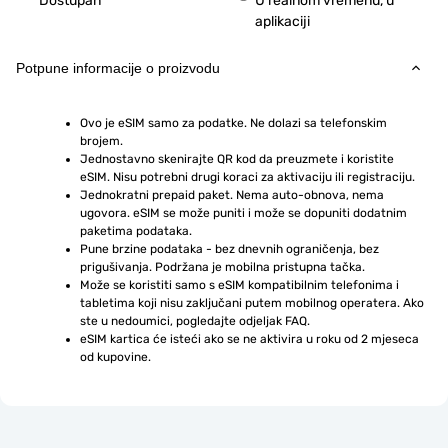
Dostupan
U realnom vremenu, u
aplikaciji
Potpune informacije o proizvodu
Ovo je eSIM samo za podatke. Ne dolazi sa telefonskim 
brojem.
Jednostavno skenirajte QR kod da preuzmete i koristite 
eSIM. Nisu potrebni drugi koraci za aktivaciju ili registraciju.
Jednokratni prepaid paket. Nema auto-obnova, nema 
ugovora. eSIM se može puniti i može se dopuniti dodatnim 
paketima podataka.
Pune brzine podataka - bez dnevnih ograničenja, bez 
prigušivanja. Podržana je mobilna pristupna tačka.
Može se koristiti samo s eSIM kompatibilnim telefonima i 
tabletima koji nisu zaključani putem mobilnog operatera. Ako 
ste u nedoumici, pogledajte odjeljak FAQ.
eSIM kartica će isteći ako se ne aktivira u roku od 2 mjeseca 
od kupovine.