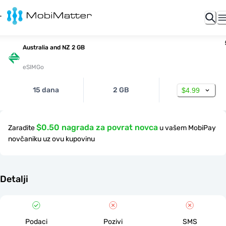
Australia and NZ 2 GB
eSIMGo
15 dana
2 GB
$4.99
$0.50 nagrada za povrat novca
Zaradite
u vašem MobiPay
novčaniku uz ovu kupovinu
Detalji
Podaci
Pozivi
SMS