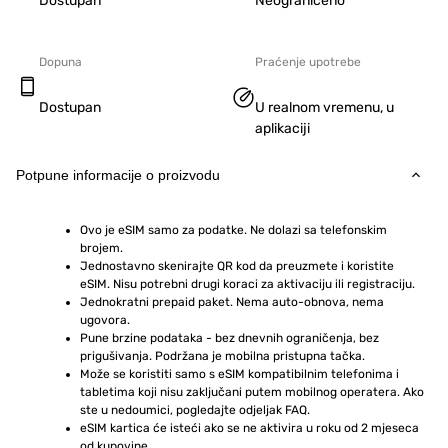
Dostupan
Neograničeno
Dopuna
Praćenje upotrebe
Dostupan
U realnom vremenu, u
aplikaciji
Potpune informacije o proizvodu
Ovo je eSIM samo za podatke. Ne dolazi sa telefonskim 
brojem.
Jednostavno skenirajte QR kod da preuzmete i koristite 
eSIM. Nisu potrebni drugi koraci za aktivaciju ili registraciju.
Jednokratni prepaid paket. Nema auto-obnova, nema 
ugovora.
Pune brzine podataka - bez dnevnih ograničenja, bez 
prigušivanja. Podržana je mobilna pristupna tačka.
Može se koristiti samo s eSIM kompatibilnim telefonima i 
tabletima koji nisu zaključani putem mobilnog operatera. Ako 
ste u nedoumici, pogledajte odjeljak FAQ.
eSIM kartica će isteći ako se ne aktivira u roku od 2 mjeseca 
od kupovine.