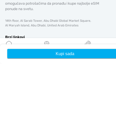
omogućava potrošačima da pronađu i kupe najbolje eSIM
ponude na svetu.
14th floor, Al Sarab Tower, Abu Dhabi Global Market Square,
Al Maryah Island, Abu Dhabi, United Arab Emirates
Brzi linkovi
Blog
Vodiči
Kupi sada
Kuća
Moji eSIM-ovi
Nagrade
O tome
Pomoć i podrška
Uslovi i odredbe
Politika privatnosti
Dostava, politika povrata novca
Mapa sajta
Affiliate
Odredišta