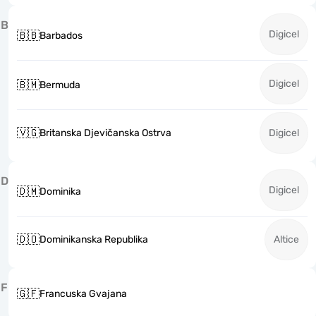
B
Digicel
🇧🇧
Barbados
Digicel
🇧🇲
Bermuda
🇻🇬
Britanska Djevičanska Ostrva
Digicel
D
Digicel
🇩🇲
Dominika
🇩🇴
Dominikanska Republika
Altice
F
🇬🇫
Francuska Gvajana