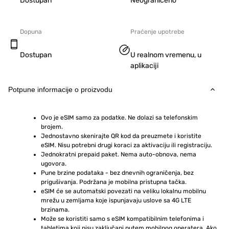
Dostupan
Neograničeno
Dopuna
Praćenje upotrebe
Dostupan
U realnom vremenu, u
aplikaciji
Potpune informacije o proizvodu
Ovo je eSIM samo za podatke. Ne dolazi sa telefonskim 
brojem.
Jednostavno skenirajte QR kod da preuzmete i koristite 
eSIM. Nisu potrebni drugi koraci za aktivaciju ili registraciju.
Jednokratni prepaid paket. Nema auto-obnova, nema 
ugovora.
Pune brzine podataka - bez dnevnih ograničenja, bez 
prigušivanja. Podržana je mobilna pristupna tačka.
eSIM će se automatski povezati na veliku lokalnu mobilnu 
mrežu u zemljama koje ispunjavaju uslove sa 4G LTE 
brzinama.
Može se koristiti samo s eSIM kompatibilnim telefonima i 
tabletima koji nisu zaključani putem mobilnog operatera. Ako 