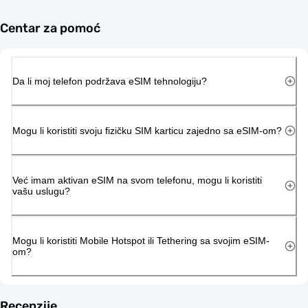
Centar za pomoć
Da li moj telefon podržava eSIM tehnologiju?
Mogu li koristiti svoju fizičku SIM karticu zajedno sa eSIM-om?
Već imam aktivan eSIM na svom telefonu, mogu li koristiti
vašu uslugu?
Mogu li koristiti Mobile Hotspot ili Tethering sa svojim eSIM-
om?
Recenzije