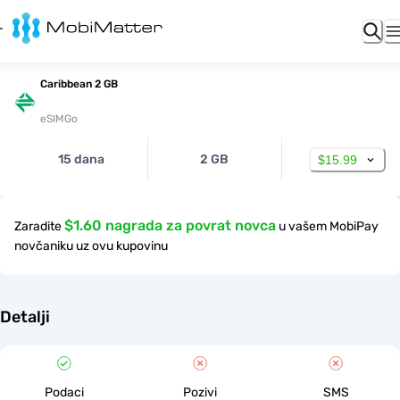
Caribbean 2 GB
eSIMGo
15 dana
2 GB
$15.99
$1.60 nagrada za povrat novca
Zaradite
u vašem MobiPay
novčaniku uz ovu kupovinu
Detalji
Podaci
Pozivi
SMS