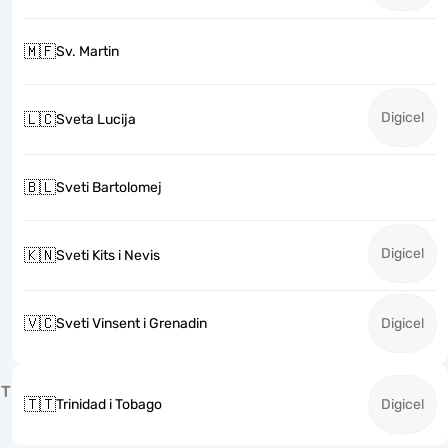
🇲🇫
Sv. Martin
Digicel
🇱🇨
Sveta Lucija
🇧🇱
Sveti Bartolomej
Digicel
🇰🇳
Sveti Kits i Nevis
🇻🇨
Sveti Vinsent i Grenadin
Digicel
T
🇹🇹
Trinidad i Tobago
Digicel