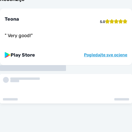
Teona
5.0
"
Very good!
"
Play Store
Pogledajte sve ocjene