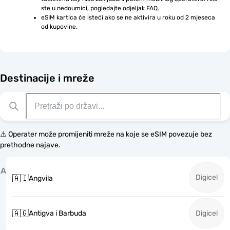
ste u nedoumici, pogledajte odjeljak FAQ.
eSIM kartica će isteći ako se ne aktivira u roku od 2 mjeseca 
od kupovine.
Destinacije i mreže
⚠️ Operater može promijeniti mreže na koje se eSIM povezuje bez
prethodne najave.
A
Digicel
🇦🇮
Angvila
🇦🇬
Antigva i Barbuda
Digicel