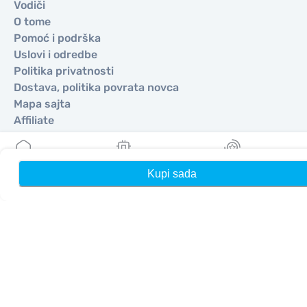
Vodiči
O tome
Pomoć i podrška
Uslovi i odredbe
Politika privatnosti
Dostava, politika povrata novca
Mapa sajta
Affiliate
Odredišta
Kupi sada
Kuća
Moji eSIM-ovi
Nagrade
Postanite partner
MobiMatter za preprodavače
MobiMatter za preduzeća
MobiMatter za Affliates
Regioni