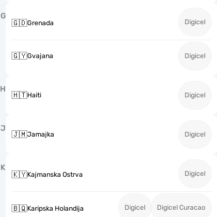
G
Digicel
🇬🇩
Grenada
🇬🇾
Gvajana
Digicel
H
🇭🇹
Haiti
Digicel
J
🇯🇲
Jamajka
Digicel
K
Digicel
🇰🇾
Kajmanska Ostrva
Digicel
Digicel Curacao
🇧🇶
Karipska Holandija