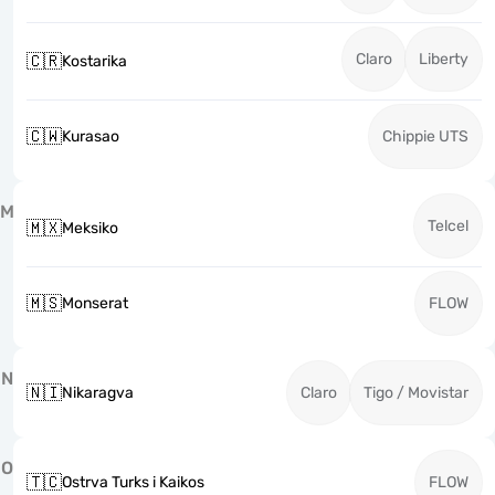
Claro
Liberty
🇨🇷
Kostarika
🇨🇼
Kurasao
Chippie UTS
M
Telcel
🇲🇽
Meksiko
🇲🇸
Monserat
FLOW
N
🇳🇮
Nikaragva
Claro
Tigo / Movistar
O
🇹🇨
Ostrva Turks i Kaikos
FLOW