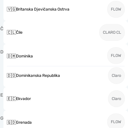
🇻🇬
Britanska Djevičanska Ostrva
FLOW
Č
🇨🇱
Čile
CLARO CL
D
FLOW
🇩🇲
Dominika
🇩🇴
Dominikanska Republika
Claro
E
🇪🇨
Ekvador
Claro
G
FLOW
🇬🇩
Grenada