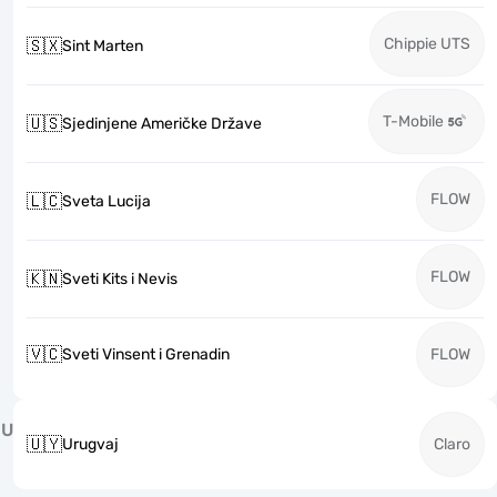
Chippie UTS
🇸🇽
Sint Marten
T-Mobile
🇺🇸
Sjedinjene Američke Države
FLOW
🇱🇨
Sveta Lucija
FLOW
🇰🇳
Sveti Kits i Nevis
🇻🇨
Sveti Vinsent i Grenadin
FLOW
U
🇺🇾
Urugvaj
Claro