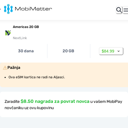
Americas 20 GB
NextLink
30 dana
20 GB
$84.99
Pažnja
Ova eSIM kartica ne radi na Aljasci.
$8.50 nagrada za povrat novca
Zaradite
u vašem MobiPay
novčaniku uz ovu kupovinu