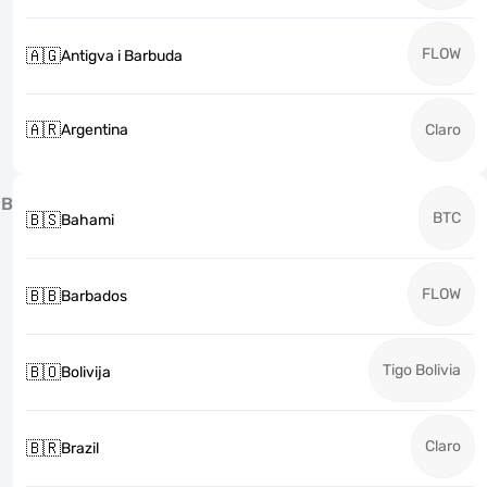
FLOW
🇦🇬
Antigva i Barbuda
🇦🇷
Argentina
Claro
B
BTC
🇧🇸
Bahami
FLOW
🇧🇧
Barbados
Tigo Bolivia
🇧🇴
Bolivija
Claro
🇧🇷
Brazil