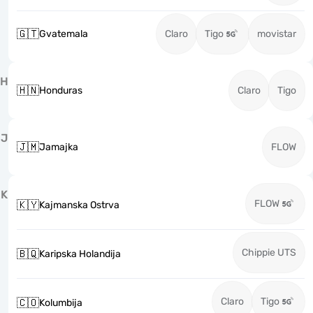
🇬🇹
Gvatemala
Claro
Tigo
movistar
H
🇭🇳
Honduras
Claro
Tigo
J
🇯🇲
Jamajka
FLOW
K
FLOW
🇰🇾
Kajmanska Ostrva
Chippie UTS
🇧🇶
Karipska Holandija
Claro
Tigo
🇨🇴
Kolumbija