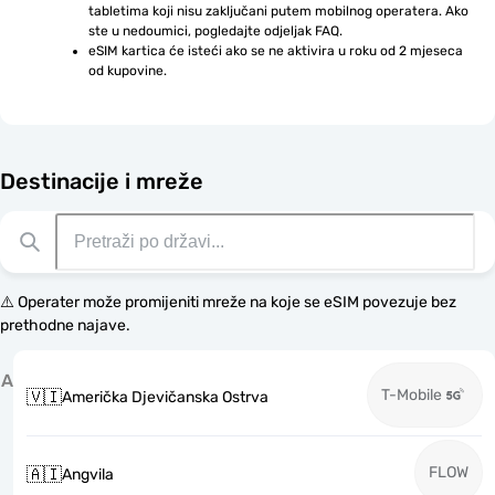
tabletima koji nisu zaključani putem mobilnog operatera. Ako 
ste u nedoumici, pogledajte odjeljak FAQ.
eSIM kartica će isteći ako se ne aktivira u roku od 2 mjeseca 
od kupovine.
Destinacije i mreže
⚠️ Operater može promijeniti mreže na koje se eSIM povezuje bez
prethodne najave.
A
T-Mobile
🇻🇮
Američka Djevičanska Ostrva
FLOW
🇦🇮
Angvila