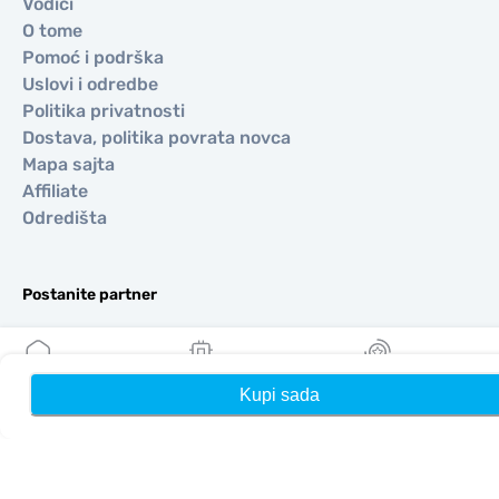
Vodiči
O tome
Pomoć i podrška
Uslovi i odredbe
Politika privatnosti
Dostava, politika povrata novca
Mapa sajta
Affiliate
Odredišta
Postanite partner
MobiMatter za preprodavače
MobiMatter za preduzeća
MobiMatter za Affliates
Kupi sada
Kuća
Moji eSIM-ovi
Nagrade
Regioni