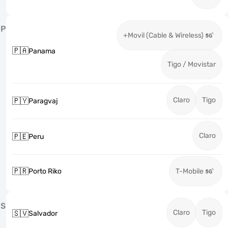
P
+Movil (Cable & Wireless)
🇵🇦
Panama
Tigo / Movistar
Claro
Tigo
🇵🇾
Paragvaj
Claro
🇵🇪
Peru
🇵🇷
Porto Riko
T-Mobile
S
Claro
Tigo
🇸🇻
Salvador