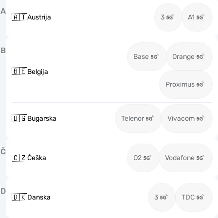
A
🇦🇹
Austrija
3
A1
B
Base
Orange
🇧🇪
Belgija
Proximus
🇧🇬
Bugarska
Telenor
Vivacom
Č
🇨🇿
Češka
O2
Vodafone
D
🇩🇰
Danska
3
TDC