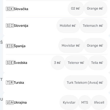
O2
Orange
🇸🇰
Slovačka
🇸🇮
Slovenija
Mobitel
Telemach
Š
Movistar
Orange
🇪🇸
Španija
🇸🇪
Švedska
3
Telenor
Telia
T
🇹🇷
Turska
Turk Telekom (Avea)
U
🇺🇦
Ukrajina
Kyivstar
MTS
lifecell