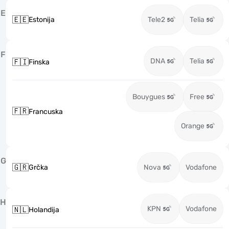
E
🇪🇪
Estonija
Tele2
Telia
F
DNA
Telia
🇫🇮
Finska
Bouygues
Free
🇫🇷
Francuska
Orange
G
🇬🇷
Grčka
Nova
Vodafone
H
KPN
Vodafone
🇳🇱
Holandija