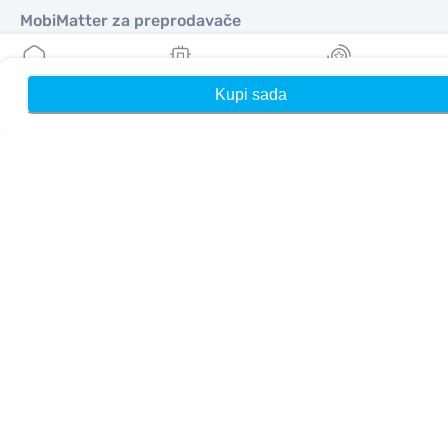
MobiMatter za preprodavače
MobiMatter za preduzeća
MobiMatter za Affliates
Kupi sada
Kuća
Moji eSIM-ovi
Nagrade
Regioni
eSIM za Evropa
eSIM za Azija
eSIM za Amerike
eSIM za Bliski Istok
eSIM za Okeanija
eSIM za Afrika
Zemlje
eSIM za Sjedinjene Američke Države
eSIM za Japan
eSIM za Kanada