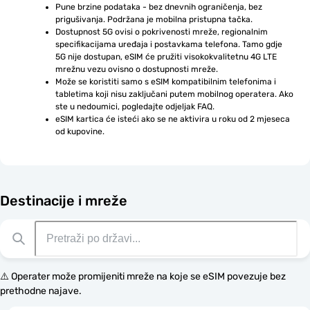
Pune brzine podataka - bez dnevnih ograničenja, bez 
prigušivanja. Podržana je mobilna pristupna tačka.
Dostupnost 5G ovisi o pokrivenosti mreže, regionalnim 
specifikacijama uređaja i postavkama telefona. Tamo gdje 
5G nije dostupan, eSIM će pružiti visokokvalitetnu 4G LTE 
mrežnu vezu ovisno o dostupnosti mreže.
Može se koristiti samo s eSIM kompatibilnim telefonima i 
tabletima koji nisu zaključani putem mobilnog operatera. Ako 
ste u nedoumici, pogledajte odjeljak FAQ.
eSIM kartica će isteći ako se ne aktivira u roku od 2 mjeseca 
od kupovine.
Destinacije i mreže
⚠️ Operater može promijeniti mreže na koje se eSIM povezuje bez
prethodne najave.