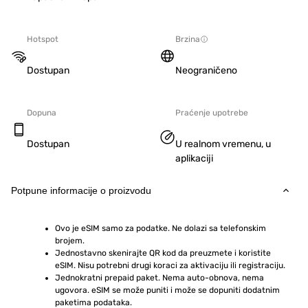
Hotspot
Brzina
Dostupan
Neograničeno
Dopuna
Praćenje upotrebe
Dostupan
U realnom vremenu, u
aplikaciji
Potpune informacije o proizvodu
Ovo je eSIM samo za podatke. Ne dolazi sa telefonskim 
brojem.
Jednostavno skenirajte QR kod da preuzmete i koristite 
eSIM. Nisu potrebni drugi koraci za aktivaciju ili registraciju.
Jednokratni prepaid paket. Nema auto-obnova, nema 
ugovora. eSIM se može puniti i može se dopuniti dodatnim 
paketima podataka.