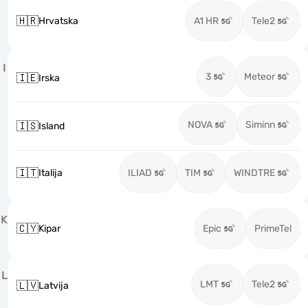
🇭🇷
Hrvatska
A1 HR
Tele2
I
3
Meteor
🇮🇪
Irska
NOVA
Siminn
🇮🇸
Island
🇮🇹
Italija
ILIAD
TIM
WINDTRE
K
🇨🇾
Kipar
Epic
PrimeTel
L
LMT
Tele2
🇱🇻
Latvija