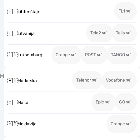
FL1
🇱🇮
Lihtenštajn
Tele2
Telia
🇱🇹
Litvanija
🇱🇺
Luksemburg
Orange
POST
TANGO
M
Telenor
Vodafone
🇭🇺
Mađarska
Epic
GO
🇲🇹
Malta
🇲🇩
Moldavija
Orange