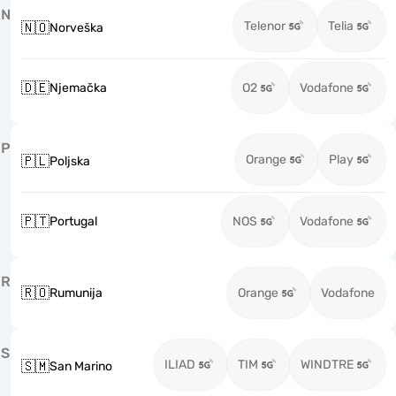
N
Telenor
Telia
🇳🇴
Norveška
🇩🇪
Njemačka
O2
Vodafone
P
Orange
Play
🇵🇱
Poljska
🇵🇹
Portugal
NOS
Vodafone
R
🇷🇴
Rumunija
Orange
Vodafone
S
ILIAD
TIM
WINDTRE
🇸🇲
San Marino