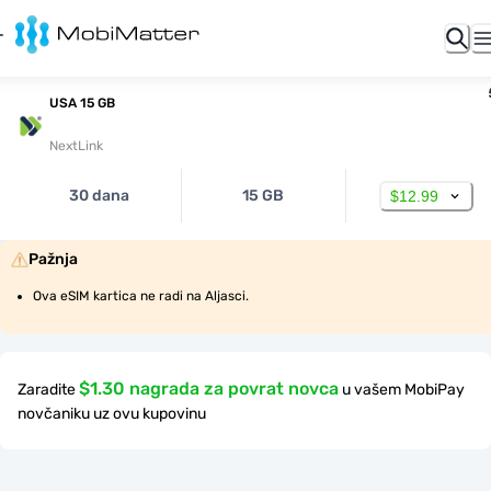
USA 15 GB
NextLink
30 dana
15 GB
$12.99
Pažnja
Ova eSIM kartica ne radi na Aljasci.
$1.30 nagrada za povrat novca
Zaradite
u vašem MobiPay
novčaniku uz ovu kupovinu