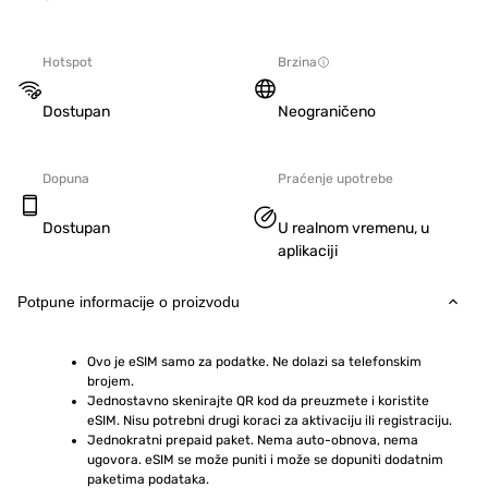
Hotspot
Brzina
Dostupan
Neograničeno
Dopuna
Praćenje upotrebe
Dostupan
U realnom vremenu, u
aplikaciji
Potpune informacije o proizvodu
Ovo je eSIM samo za podatke. Ne dolazi sa telefonskim 
brojem.
Jednostavno skenirajte QR kod da preuzmete i koristite 
eSIM. Nisu potrebni drugi koraci za aktivaciju ili registraciju.
Jednokratni prepaid paket. Nema auto-obnova, nema 
ugovora. eSIM se može puniti i može se dopuniti dodatnim 
paketima podataka.