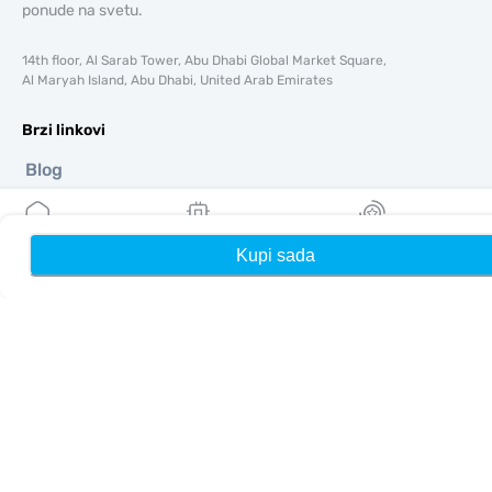
ponude na svetu.
14th floor, Al Sarab Tower, Abu Dhabi Global Market Square,
Al Maryah Island, Abu Dhabi, United Arab Emirates
Brzi linkovi
Blog
Vodiči
O tome
Pomoć i podrška
Kupi sada
Kuća
Moji eSIM-ovi
Nagrade
Uslovi i odredbe
Politika privatnosti
Dostava, politika povrata novca
Mapa sajta
Affiliate
Odredišta
Postanite partner