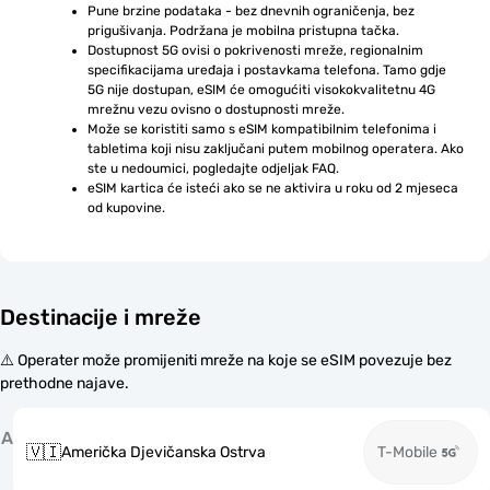
Pune brzine podataka - bez dnevnih ograničenja, bez 
prigušivanja. Podržana je mobilna pristupna tačka.
Dostupnost 5G ovisi o pokrivenosti mreže, regionalnim 
specifikacijama uređaja i postavkama telefona. Tamo gdje 
5G nije dostupan, eSIM će omogućiti visokokvalitetnu 4G 
mrežnu vezu ovisno o dostupnosti mreže.
Može se koristiti samo s eSIM kompatibilnim telefonima i 
tabletima koji nisu zaključani putem mobilnog operatera. Ako 
ste u nedoumici, pogledajte odjeljak FAQ.
eSIM kartica će isteći ako se ne aktivira u roku od 2 mjeseca 
od kupovine.
Destinacije i mreže
⚠️ Operater može promijeniti mreže na koje se eSIM povezuje bez
prethodne najave.
A
🇻🇮
Američka Djevičanska Ostrva
T-Mobile