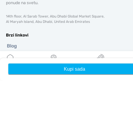
ponude na svetu.
14th floor, Al Sarab Tower, Abu Dhabi Global Market Square,
Al Maryah Island, Abu Dhabi, United Arab Emirates
Brzi linkovi
Blog
Vodiči
O tome
Pomoć i podrška
Kupi sada
Kuća
Moji eSIM-ovi
Nagrade
Uslovi i odredbe
Politika privatnosti
Dostava, politika povrata novca
Mapa sajta
Affiliate
Odredišta
Postanite partner