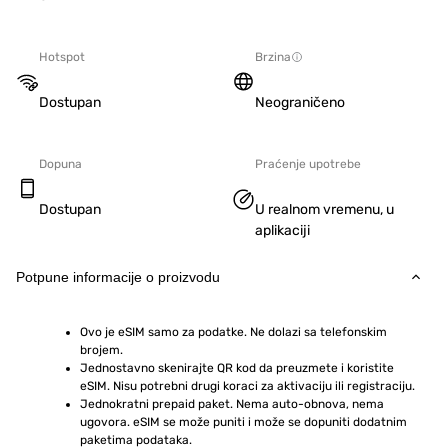
Hotspot
Brzina
Dostupan
Neograničeno
Dopuna
Praćenje upotrebe
Dostupan
U realnom vremenu, u
aplikaciji
Potpune informacije o proizvodu
Ovo je eSIM samo za podatke. Ne dolazi sa telefonskim 
brojem.
Jednostavno skenirajte QR kod da preuzmete i koristite 
eSIM. Nisu potrebni drugi koraci za aktivaciju ili registraciju.
Jednokratni prepaid paket. Nema auto-obnova, nema 
ugovora. eSIM se može puniti i može se dopuniti dodatnim 
paketima podataka.