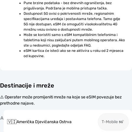
Pune brzine podataka - bez dnevnih ograničenja, bez 
prigušivanja. Podržana je mobilna pristupna tačka.
Dostupnost 5G ovisi o pokrivenosti mreže, regionalnim 
specifikacijama uređaja i postavkama telefona. Tamo gdje 
5G nije dostupan, eSIM će omogućiti visokokvalitetnu 4G 
mrežnu vezu ovisno o dostupnosti mreže.
Može se koristiti samo s eSIM kompatibilnim telefonima i 
tabletima koji nisu zaključani putem mobilnog operatera. Ako 
ste u nedoumici, pogledajte odjeljak FAQ.
eSIM kartica će isteći ako se ne aktivira u roku od 2 mjeseca 
od kupovine.
Destinacije i mreže
⚠️ Operater može promijeniti mreže na koje se eSIM povezuje bez
prethodne najave.
A
🇻🇮
Američka Djevičanska Ostrva
T-Mobile