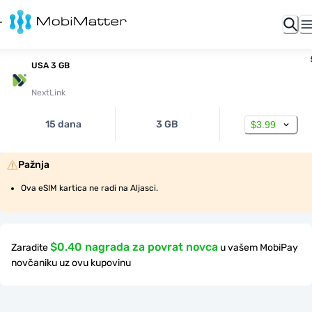
USA 3 GB
NextLink
15 dana
3 GB
$3.99
Pažnja
Ova eSIM kartica ne radi na Aljasci.
$0.40 nagrada za povrat novca
Zaradite
u vašem MobiPay
novčaniku uz ovu kupovinu