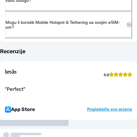
vašu uslugu?
Mogu li koristiti Mobile Hotspot ili Tethering sa svojim eSIM-
om?
Recenzije
სოპი
5.0
"
Perfect
"
App Store
Pogledajte sve ocjene