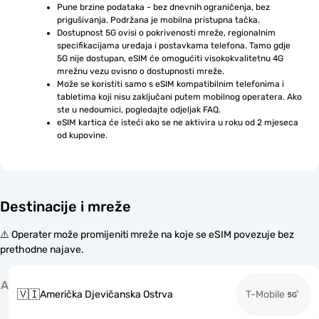
Pune brzine podataka - bez dnevnih ograničenja, bez 
prigušivanja. Podržana je mobilna pristupna tačka.
Dostupnost 5G ovisi o pokrivenosti mreže, regionalnim 
specifikacijama uređaja i postavkama telefona. Tamo gdje 
5G nije dostupan, eSIM će omogućiti visokokvalitetnu 4G 
mrežnu vezu ovisno o dostupnosti mreže.
Može se koristiti samo s eSIM kompatibilnim telefonima i 
tabletima koji nisu zaključani putem mobilnog operatera. Ako 
ste u nedoumici, pogledajte odjeljak FAQ.
eSIM kartica će isteći ako se ne aktivira u roku od 2 mjeseca 
od kupovine.
Destinacije i mreže
⚠️ Operater može promijeniti mreže na koje se eSIM povezuje bez
prethodne najave.
A
🇻🇮
Američka Djevičanska Ostrva
T-Mobile