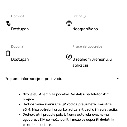
Hotspot
Brzina
Dostupan
Neograničeno
Dopuna
Praćenje upotrebe
Dostupan
U realnom vremenu, u
aplikaciji
Potpune informacije o proizvodu
Ovo je eSIM samo za podatke. Ne dolazi sa telefonskim 
brojem.
Jednostavno skenirajte QR kod da preuzmete i koristite 
eSIM. Nisu potrebni drugi koraci za aktivaciju ili registraciju.
Jednokratni prepaid paket. Nema auto-obnova, nema 
ugovora. eSIM se može puniti i može se dopuniti dodatnim 
paketima podataka.