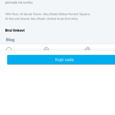
ponude na svetu.
14th floor, Al Sarab Tower, Abu Dhabi Global Market Square,
Al Maryah Island, Abu Dhabi, United Arab Emirates
Brzi linkovi
Blog
Vodiči
O tome
Pomoć i podrška
Kupi sada
Kuća
Moji eSIM-ovi
Nagrade
Uslovi i odredbe
Politika privatnosti
Dostava, politika povrata novca
Mapa sajta
Affiliate
Odredišta
Postanite partner