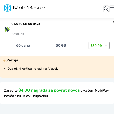
USA 50 GB 60 Days
NextLink
60 dana
50 GB
$39.99
Pažnja
Ova eSIM kartica ne radi na Aljasci.
$4.00 nagrada za povrat novca
Zaradite
u vašem MobiPay
novčaniku uz ovu kupovinu