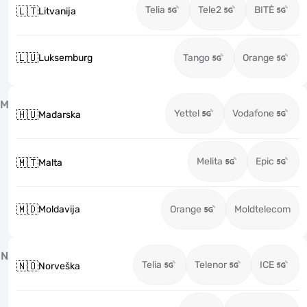
Telia
Tele2
BITĖ
🇱🇹
Litvanija
🇱🇺
Luksemburg
Tango
Orange
M
Yettel
Vodafone
🇭🇺
Mađarska
Melita
Epic
🇲🇹
Malta
🇲🇩
Moldavija
Orange
Moldtelecom
N
Telia
Telenor
ICE
🇳🇴
Norveška