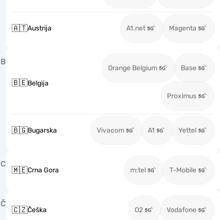
🇦🇹
Austrija
A1.net
Magenta
B
Orange Belgium
Base
🇧🇪
Belgija
Proximus
🇧🇬
Bugarska
Vivacom
A1
Yettel
C
🇲🇪
Crna Gora
m:tel
T-Mobile
Č
🇨🇿
Češka
O2
Vodafone