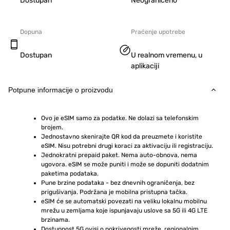
Dostupan
Neograničeno
Dopuna
Praćenje upotrebe
Dostupan
U realnom vremenu, u
aplikaciji
Potpune informacije o proizvodu
Ovo je eSIM samo za podatke. Ne dolazi sa telefonskim 
brojem.
Jednostavno skenirajte QR kod da preuzmete i koristite 
eSIM. Nisu potrebni drugi koraci za aktivaciju ili registraciju.
Jednokratni prepaid paket. Nema auto-obnova, nema 
ugovora. eSIM se može puniti i može se dopuniti dodatnim 
paketima podataka.
Pune brzine podataka - bez dnevnih ograničenja, bez 
prigušivanja. Podržana je mobilna pristupna tačka.
eSIM će se automatski povezati na veliku lokalnu mobilnu 
mrežu u zemljama koje ispunjavaju uslove sa 5G ili 4G LTE 
brzinama.
Dostupnost 5G ovisi o pokrivenosti mreže, regionalnim 