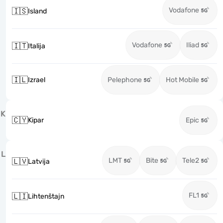
Vodafone
🇮🇸
Island
Vodafone
Iliad
🇮🇹
Italija
🇮🇱
Izrael
Pelephone
Hot Mobile
K
🇨🇾
Kipar
Epic
L
LMT
Bite
Tele2
🇱🇻
Latvija
FL1
🇱🇮
Lihtenštajn