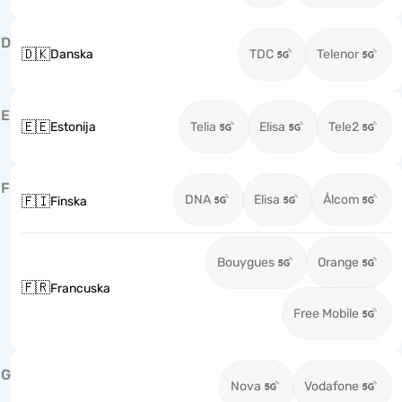
D
🇩🇰
Danska
TDC
Telenor
E
🇪🇪
Estonija
Telia
Elisa
Tele2
F
DNA
Elisa
Ålcom
🇫🇮
Finska
Bouygues
Orange
🇫🇷
Francuska
Free Mobile
G
Nova
Vodafone