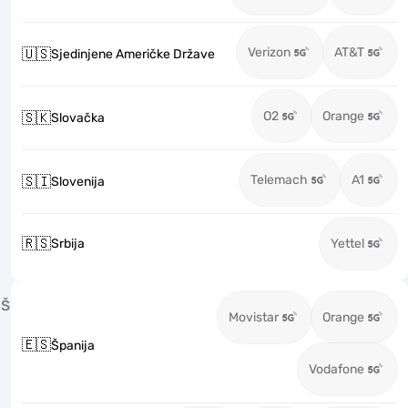
Verizon
AT&T
🇺🇸
Sjedinjene Američke Države
O2
Orange
🇸🇰
Slovačka
Telemach
A1
🇸🇮
Slovenija
🇷🇸
Srbija
Yettel
Š
Movistar
Orange
🇪🇸
Španija
Vodafone