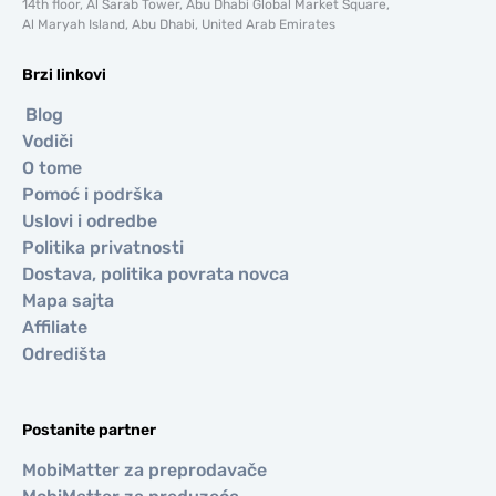
14th floor, Al Sarab Tower, Abu Dhabi Global Market Square,
Al Maryah Island, Abu Dhabi, United Arab Emirates
Brzi linkovi
Blog
Vodiči
O tome
Pomoć i podrška
Uslovi i odredbe
Politika privatnosti
Dostava, politika povrata novca
Mapa sajta
Affiliate
Odredišta
Postanite partner
MobiMatter za preprodavače