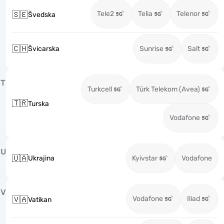
Tele2
Telia
Telenor
🇸🇪
Švedska
🇨🇭
Švicarska
Sunrise
Salt
T
Turkcell
Türk Telekom (Avea)
🇹🇷
Turska
Vodafone
U
🇺🇦
Ukrajina
Kyivstar
Vodafone
V
Vodafone
Iliad
🇻🇦
Vatikan