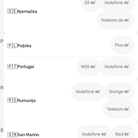
O2
Vodafone
🇩🇪
Njemačka
Telekom.de
P
Plus
🇵🇱
Poljska
🇵🇹
Portugal
NOS
Vodafone
R
Vodafone
Orange
🇷🇴
Rumunija
Telekom
S
Vodafone
Iliad
🇸🇲
San Marino