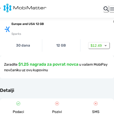
Europe and USA 12 GB
Sparks
30 dana
12 GB
$12.49
$1.25 nagrada za povrat novca
Zaradite
u vašem MobiPay
novčaniku uz ovu kupovinu
Detalji
Podaci
Pozivi
SMS