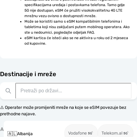
specifikacijama uređaja i postavkama telefona. Tamo gdje 
5G nije dostupan, eSIM će pružiti visokokvalitetnu 4G LTE 
mrežnu vezu ovisno o dostupnosti mreže.
Može se koristiti samo s eSIM kompatibilnim telefonima i 
tabletima koji nisu zaključani putem mobilnog operatera. Ako 
ste u nedoumici, pogledajte odjeljak FAQ.
eSIM kartica će isteći ako se ne aktivira u roku od 2 mjeseca 
od kupovine.
Destinacije i mreže
⚠️ Operater može promijeniti mreže na koje se eSIM povezuje bez
prethodne najave.
A
Vodafone
Telekom.al
🇦🇱
Albanija