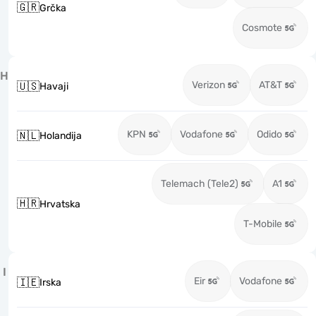
🇬🇷
Grčka
Cosmote
H
Verizon
AT&T
🇺🇸
Havaji
KPN
Vodafone
Odido
🇳🇱
Holandija
Telemach (Tele2)
A1
🇭🇷
Hrvatska
T-Mobile
I
Eir
Vodafone
🇮🇪
Irska