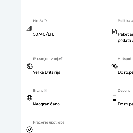
Mreža
Politika 
5G/4G/LTE
Paket s
podatak
IP usmjeravanje
Hotspot
Velika Britanija
Dostup
Brzina
Dopuna
Neograničeno
Dostup
Praćenje upotrebe