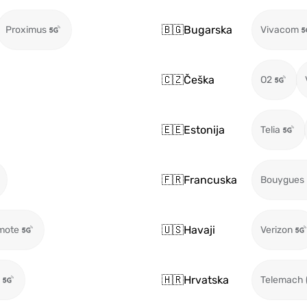
🇧🇬
Bugarska
Proximus
Vivacom
🇨🇿
Češka
O2
🇪🇪
Estonija
Telia
🇫🇷
Francuska
Bouygues
🇺🇸
Havaji
mote
Verizon
🇭🇷
Hrvatska
Telemach 