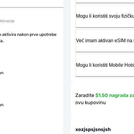
Mogu li koristiti svoju fiz
aktivacije
e aktivira nakon prve upotrebe
Već imam aktivan eSIM na s
a.
Mogu li koristiti Mobile Ho
an
Zaradite
$1.50 nagrada z
ovu kupovinu
an
xozjspsjsnsjsh