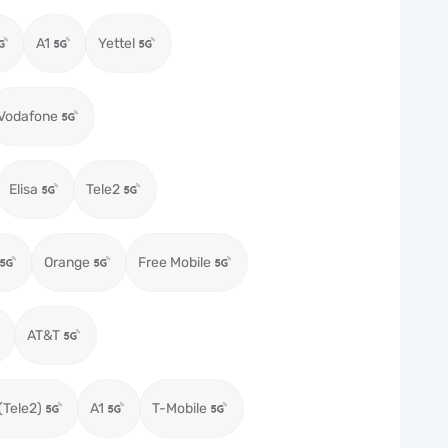
A1
Yettel
Vodafone
Elisa
Tele2
Orange
Free Mobile
AT&T
(Tele2)
A1
T-Mobile