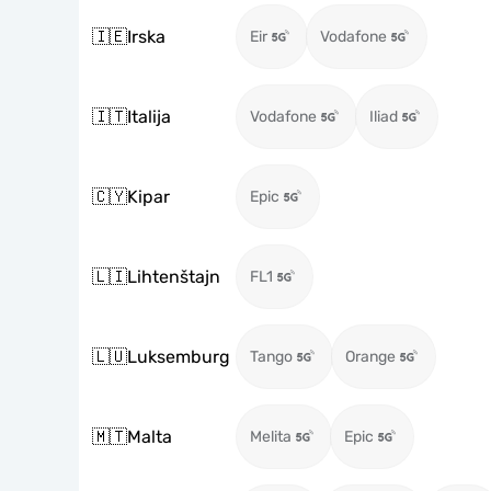
🇮🇪
Irska
Eir
Vodafone
🇮🇹
Italija
Vodafone
Iliad
🇨🇾
Kipar
Epic
🇱🇮
Lihtenštajn
FL1
🇱🇺
Luksemburg
Tango
Orange
🇲🇹
Malta
Melita
Epic