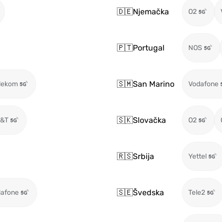
🇩🇪
Njemačka
O2
🇵🇹
Portugal
NOS
🇸🇲
San Marino
lekom
Vodafone
🇸🇰
Slovačka
T&T
O2
🇷🇸
Srbija
Yettel
🇸🇪
Švedska
afone
Tele2