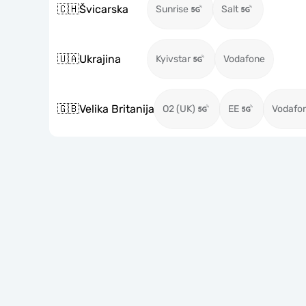
🇨🇭
Švicarska
Sunrise
Salt
🇺🇦
Ukrajina
Kyivstar
Vodafone
🇬🇧
Velika Britanija
O2 (UK)
EE
Vodafo