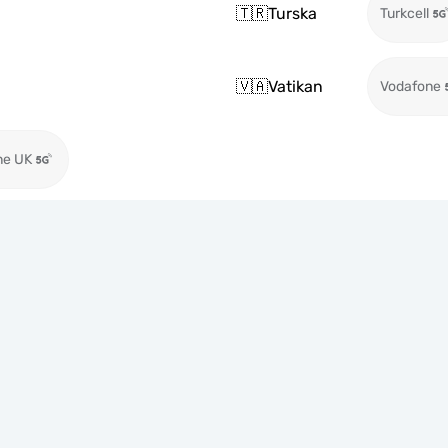
🇹🇷
Turska
Turkcell
🇻🇦
Vatikan
Vodafone
ne UK