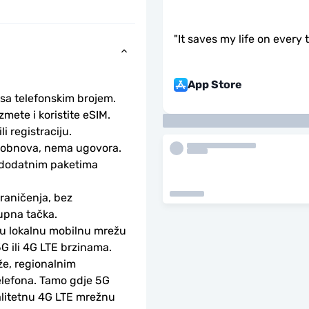
"
It saves my life on every 
App Store
 sa telefonskim brojem.
ete i koristite eSIM. 
li registraciju.
obnova, nema ugovora. 
 dodatnim paketima 
aničenja, bez 
upna tačka.
ku lokalnu mobilnu mrežu 
G ili 4G LTE brzinama.
e, regionalnim 
lefona. Tamo gdje 5G 
alitetnu 4G LTE mrežnu 