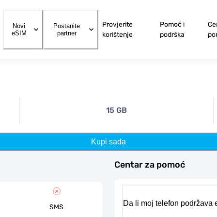
Provjerite
Pomoć i
Ce
Novi
Postanite
eSIM
partner
korištenje
podrška
po
15 GB
Kupi sada
Centar za pomoć
Da li moj telefon podržava
SMS