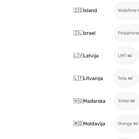
🇮🇸
Island
Vodafone
🇮🇱
Izrael
Pelephon
🇱🇻
Latvija
LMT
🇱🇹
Litvanija
Telia
🇭🇺
Mađarska
Yettel
🇲🇩
Moldavija
Orange