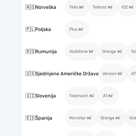
🇳🇴
Norveška
Telia
Telenor
ICE
🇵🇱
Poljska
Plus
🇷🇴
Rumunija
Vodafone
Orange
Te
🇺🇸
Sjedinjene Američke Države
Verizon
A
🇸🇮
Slovenija
Telemach
A1
🇪🇸
Španija
Movistar
Orange
Vod