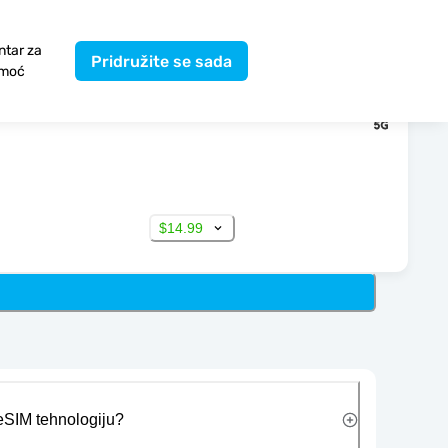
ntar za
Pridružite se sada
moć
$14.99
 eSIM tehnologiju?