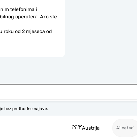
nim telefonima i 
bilnog operatera. Ako ste 
 u roku od 2 mjeseca od 
je bez prethodne najave.
🇦🇹
Austrija
A1.net