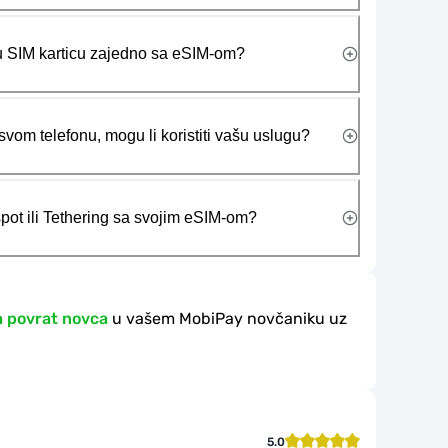
ičku SIM karticu zajedno sa eSIM-om?
vom telefonu, mogu li koristiti vašu uslugu?
tspot ili Tethering sa svojim eSIM-om?
a povrat novca
u vašem MobiPay novčaniku uz
5.0