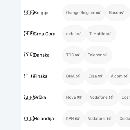
🇧🇪
Belgija
Orange Belgium
Base
🇲🇪
Crna Gora
m:tel
T-Mobile
🇩🇰
Danska
TDC
Telenor
🇫🇮
Finska
DNA
Elisa
Ålcom
🇬🇷
Grčka
Nova
Vodafone
Cos
🇳🇱
Holandija
KPN
Vodafone
Odido