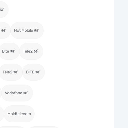
e
Hot Mobile
Bite
Tele2
Tele2
BITĖ
Vodafone
Moldtelecom