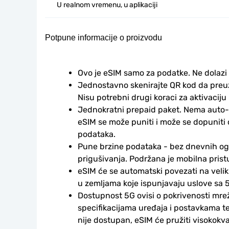
U realnom vremenu, u aplikaciji
Potpune informacije o proizvodu
Ovo je eSIM samo za podatke. Ne dolazi
Jednostavno skenirajte QR kod da preuzm
Nisu potrebni drugi koraci za aktivaciju i
Jednokratni prepaid paket. Nema auto-
eSIM se može puniti i može se dopuniti
podataka.
Pune brzine podataka - bez dnevnih ogr
prigušivanja. Podržana je mobilna prist
eSIM će se automatski povezati na veli
u zemljama koje ispunjavaju uslove sa 5
Dostupnost 5G ovisi o pokrivenosti mrež
specifikacijama uređaja i postavkama te
nije dostupan, eSIM će pružiti visokokv