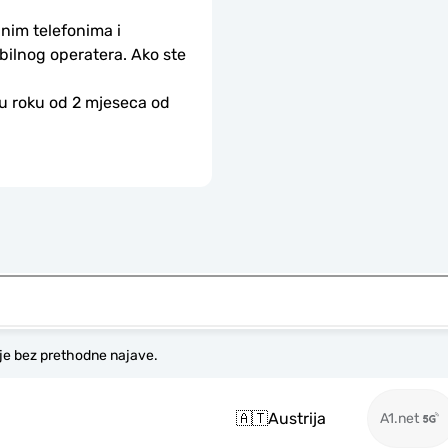
nim telefonima i 
bilnog operatera. Ako ste 
 u roku od 2 mjeseca od 
je bez prethodne najave.
🇦🇹
Austrija
A1.net