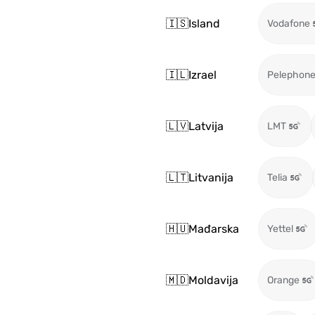
🇮🇸
Island
Vodafone
🇮🇱
Izrael
Pelephon
🇱🇻
Latvija
LMT
🇱🇹
Litvanija
Telia
🇭🇺
Mađarska
Yettel
🇲🇩
Moldavija
Orange