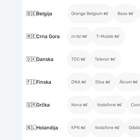
🇧🇪
Belgija
Orange Belgium
Base
🇲🇪
Crna Gora
m:tel
T-Mobile
🇩🇰
Danska
TDC
Telenor
🇫🇮
Finska
DNA
Elisa
Ålcom
🇬🇷
Grčka
Nova
Vodafone
Cos
🇳🇱
Holandija
KPN
Vodafone
Odido