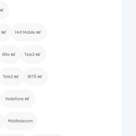
e
Hot Mobile
Bite
Tele2
Tele2
BITĖ
Vodafone
Moldtelecom