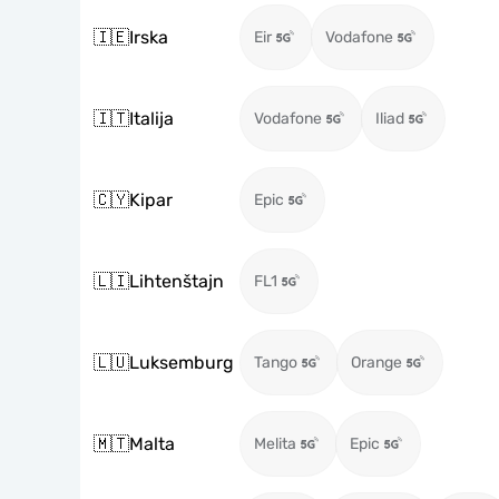
🇮🇪
Irska
Eir
Vodafone
🇮🇹
Italija
Vodafone
Iliad
🇨🇾
Kipar
Epic
🇱🇮
Lihtenštajn
FL1
🇱🇺
Luksemburg
Tango
Orange
🇲🇹
Malta
Melita
Epic