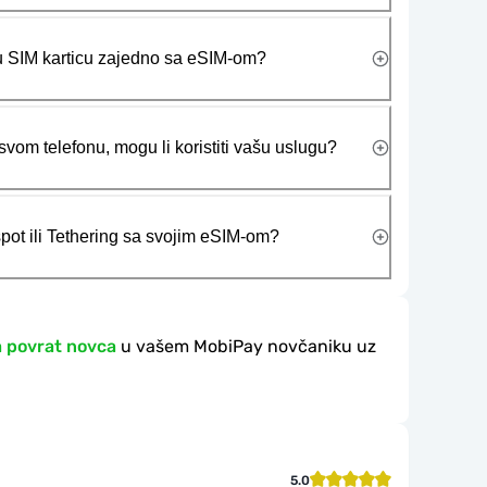
ičku SIM karticu zajedno sa eSIM-om?
vom telefonu, mogu li koristiti vašu uslugu?
tspot ili Tethering sa svojim eSIM-om?
a povrat novca
u vašem MobiPay novčaniku uz
5.0