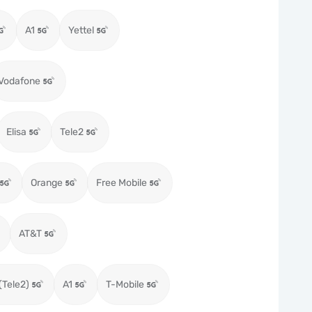
A1
Yettel
Vodafone
Elisa
Tele2
Orange
Free Mobile
AT&T
(Tele2)
A1
T-Mobile