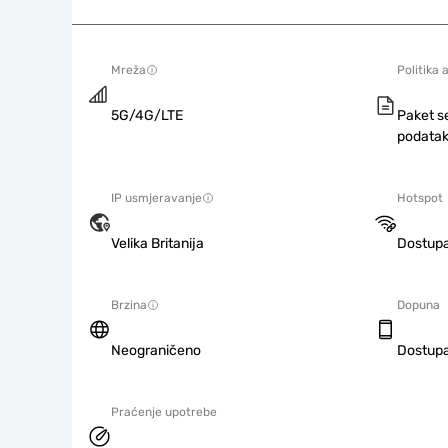
Mreža
Politika 
5G/4G/LTE
Paket s
podatak
IP usmjeravanje
Hotspot
Velika Britanija
Dostup
Brzina
Dopuna
Neograničeno
Dostup
Praćenje upotrebe