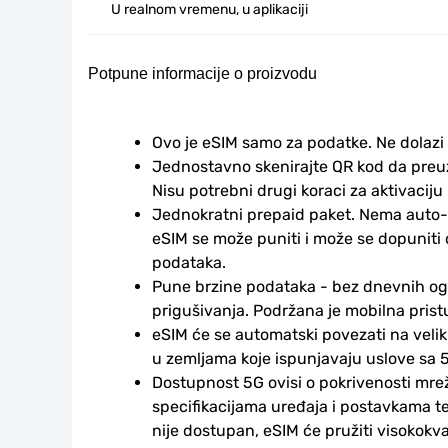
U realnom vremenu, u aplikaciji
Potpune informacije o proizvodu
Ovo je eSIM samo za podatke. Ne dolazi
Jednostavno skenirajte QR kod da preuzm
Nisu potrebni drugi koraci za aktivaciju i
Jednokratni prepaid paket. Nema auto-
eSIM se može puniti i može se dopuniti
podataka.
Pune brzine podataka - bez dnevnih ogr
prigušivanja. Podržana je mobilna prist
eSIM će se automatski povezati na veli
u zemljama koje ispunjavaju uslove sa 5
Dostupnost 5G ovisi o pokrivenosti mrež
specifikacijama uređaja i postavkama te
nije dostupan, eSIM će pružiti visokokv