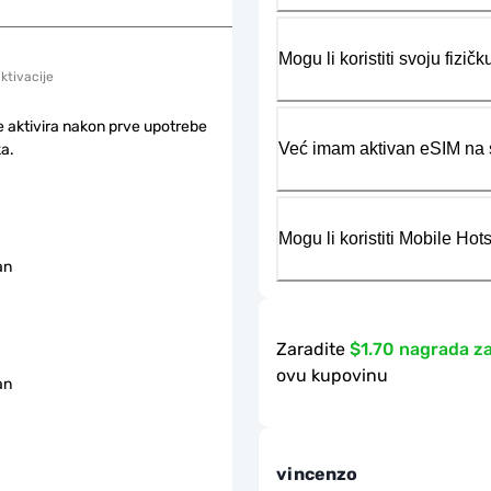
Mogu li koristiti svoju fiz
aktivacije
e aktivira nakon prve upotrebe
Već imam aktivan eSIM na s
a.
Mogu li koristiti Mobile Ho
an
Zaradite
$1.70 nagrada z
ovu kupovinu
an
vincenzo