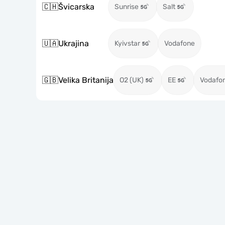
🇨🇭
Švicarska
Sunrise
Salt
🇺🇦
Ukrajina
Kyivstar
Vodafone
🇬🇧
Velika Britanija
O2 (UK)
EE
Vodafo