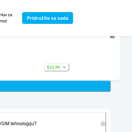
ntar za
Pridružite se sada
moć
$16.99
 eSIM tehnologiju?