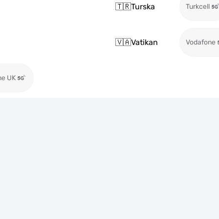
🇹🇷
Turska
Turkcell
🇻🇦
Vatikan
Vodafone
ne UK