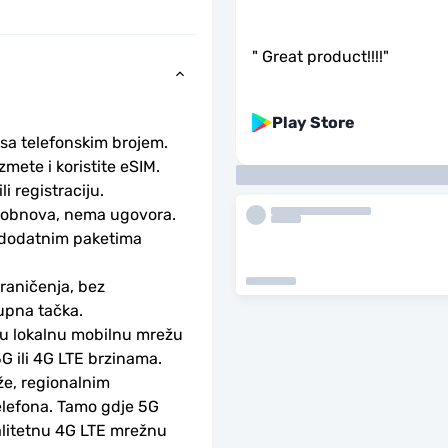
"
Great product!!!!
"
Play Store
 sa telefonskim brojem.
ete i koristite eSIM. 
li registraciju.
obnova, nema ugovora. 
 dodatnim paketima 
aničenja, bez 
upna tačka.
ku lokalnu mobilnu mrežu 
G ili 4G LTE brzinama.
e, regionalnim 
lefona. Tamo gdje 5G 
alitetnu 4G LTE mrežnu 