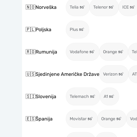
🇳🇴
Norveška
Telia
Telenor
ICE
🇵🇱
Poljska
Plus
🇷🇴
Rumunija
Vodafone
Orange
Te
🇺🇸
Sjedinjene Američke Države
Verizon
A
🇸🇮
Slovenija
Telemach
A1
🇪🇸
Španija
Movistar
Orange
Vod