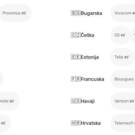
🇧🇬
Bugarska
Proximus
Vivacom
🇨🇿
Češka
O2
🇪🇪
Estonija
Telia
🇫🇷
Francuska
Bouygues
🇺🇸
Havaji
mote
Verizon
🇭🇷
Hrvatska
Telemach 