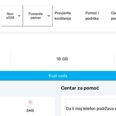
Provjerite
Pomoć i
Ce
Novi
Postanite
eSIM
partner
korištenje
podrška
po
18 GB
Kupi sada
Centar za pomoć
Da li moj telefon podržava
SMS