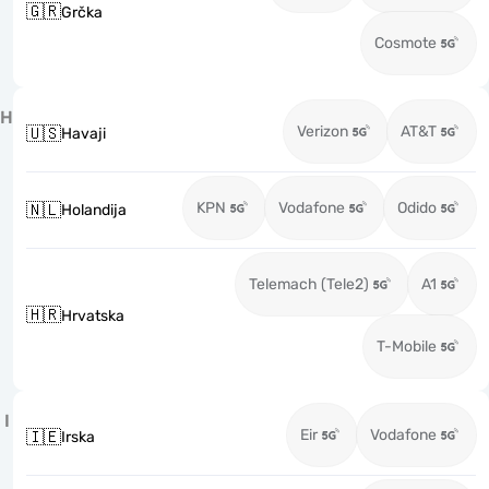
🇬🇷
Grčka
Cosmote
H
Verizon
AT&T
🇺🇸
Havaji
KPN
Vodafone
Odido
🇳🇱
Holandija
Telemach (Tele2)
A1
🇭🇷
Hrvatska
T-Mobile
I
Eir
Vodafone
🇮🇪
Irska