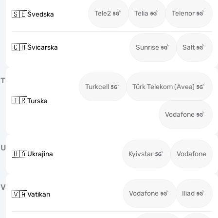
Tele2
Telia
Telenor
🇸🇪
Švedska
🇨🇭
Švicarska
Sunrise
Salt
T
Turkcell
Türk Telekom (Avea)
🇹🇷
Turska
Vodafone
U
🇺🇦
Ukrajina
Kyivstar
Vodafone
V
Vodafone
Iliad
🇻🇦
Vatikan