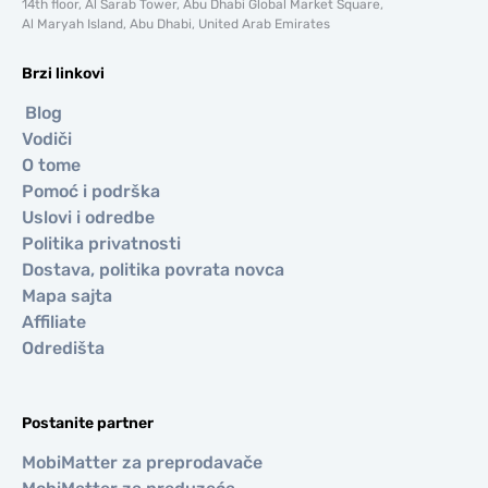
14th floor, Al Sarab Tower, Abu Dhabi Global Market Square,
Al Maryah Island, Abu Dhabi, United Arab Emirates
Brzi linkovi
Blog
Vodiči
O tome
Pomoć i podrška
Uslovi i odredbe
Politika privatnosti
Dostava, politika povrata novca
Mapa sajta
Affiliate
Odredišta
Postanite partner
MobiMatter za preprodavače