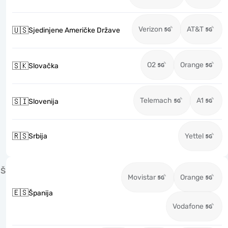
Verizon
AT&T
🇺🇸
Sjedinjene Američke Države
O2
Orange
🇸🇰
Slovačka
Telemach
A1
🇸🇮
Slovenija
🇷🇸
Srbija
Yettel
Š
Movistar
Orange
🇪🇸
Španija
Vodafone