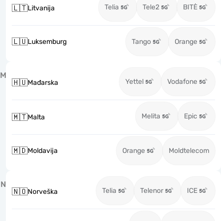
Telia
Tele2
BITĖ
🇱🇹
Litvanija
🇱🇺
Luksemburg
Tango
Orange
M
Yettel
Vodafone
🇭🇺
Mađarska
Melita
Epic
🇲🇹
Malta
🇲🇩
Moldavija
Orange
Moldtelecom
N
Telia
Telenor
ICE
🇳🇴
Norveška