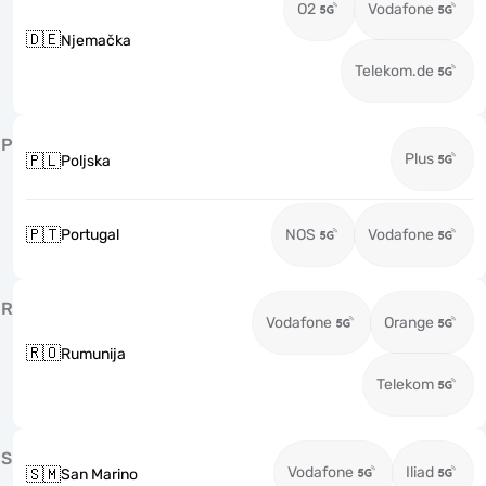
O2
Vodafone
🇩🇪
Njemačka
Telekom.de
P
Plus
🇵🇱
Poljska
🇵🇹
Portugal
NOS
Vodafone
R
Vodafone
Orange
🇷🇴
Rumunija
Telekom
S
Vodafone
Iliad
🇸🇲
San Marino