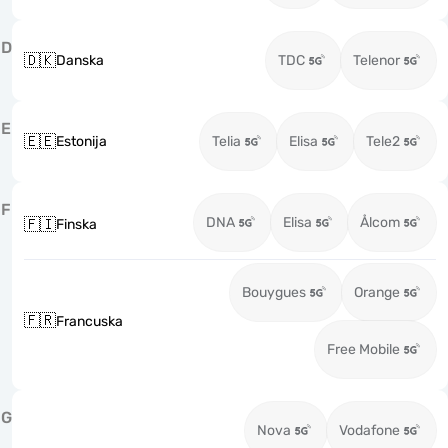
D
🇩🇰
Danska
TDC
Telenor
E
🇪🇪
Estonija
Telia
Elisa
Tele2
F
DNA
Elisa
Ålcom
🇫🇮
Finska
Bouygues
Orange
🇫🇷
Francuska
Free Mobile
G
Nova
Vodafone