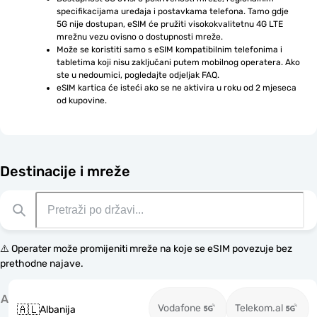
specifikacijama uređaja i postavkama telefona. Tamo gdje 
5G nije dostupan, eSIM će pružiti visokokvalitetnu 4G LTE 
mrežnu vezu ovisno o dostupnosti mreže.
Može se koristiti samo s eSIM kompatibilnim telefonima i 
tabletima koji nisu zaključani putem mobilnog operatera. Ako 
ste u nedoumici, pogledajte odjeljak FAQ.
eSIM kartica će isteći ako se ne aktivira u roku od 2 mjeseca 
od kupovine.
Destinacije i mreže
⚠️ Operater može promijeniti mreže na koje se eSIM povezuje bez
prethodne najave.
A
Vodafone
Telekom.al
🇦🇱
Albanija