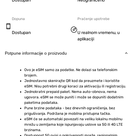
Dostupan
Neograničeno
Dopuna
Praćenje upotrebe
Dostupan
U realnom vremenu, u
aplikaciji
Potpune informacije o proizvodu
Ovo je eSIM samo za podatke. Ne dolazi sa telefonskim 
brojem.
Jednostavno skenirajte QR kod da preuzmete i koristite 
eSIM. Nisu potrebni drugi koraci za aktivaciju ili registraciju.
Jednokratni prepaid paket. Nema auto-obnova, nema 
ugovora. eSIM se može puniti i može se dopuniti dodatnim 
paketima podataka.
Pune brzine podataka - bez dnevnih ograničenja, bez 
prigušivanja. Podržana je mobilna pristupna tačka.
eSIM će se automatski povezati na veliku lokalnu mobilnu 
mrežu u zemljama koje ispunjavaju uslove sa 5G ili 4G LTE 
brzinama.
Dostupnost 5G ovisi o pokrivenosti mreže, regionalnim 