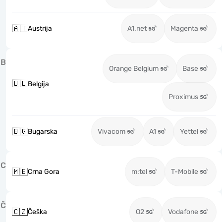
🇦🇹
Austrija
A1.net
Magenta
B
Orange Belgium
Base
🇧🇪
Belgija
Proximus
🇧🇬
Bugarska
Vivacom
A1
Yettel
C
🇲🇪
Crna Gora
m:tel
T-Mobile
Č
🇨🇿
Češka
O2
Vodafone