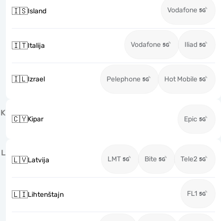
Vodafone
🇮🇸
Island
Vodafone
Iliad
🇮🇹
Italija
🇮🇱
Izrael
Pelephone
Hot Mobile
K
🇨🇾
Kipar
Epic
L
LMT
Bite
Tele2
🇱🇻
Latvija
FL1
🇱🇮
Lihtenštajn