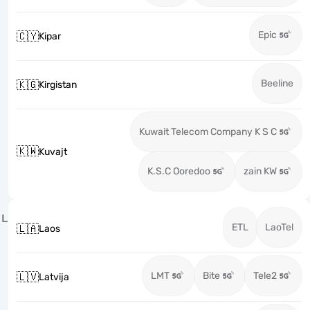
Epic
🇨🇾
Kipar
Beeline
🇰🇬
Kirgistan
Kuwait Telecom Company K S C
🇰🇼
Kuvajt
K.S.C Ooredoo
zain KW
L
ETL
LaoTel
🇱🇦
Laos
LMT
Bite
Tele2
🇱🇻
Latvija