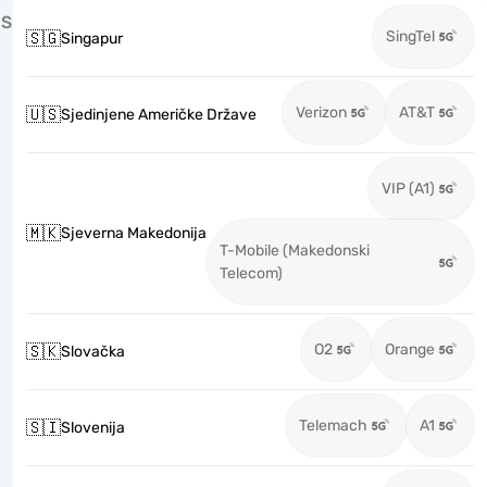
S
SingTel
🇸🇬
Singapur
Verizon
AT&T
🇺🇸
Sjedinjene Američke Države
VIP (A1)
🇲🇰
Sjeverna Makedonija
T-Mobile (Makedonski
Telecom)
O2
Orange
🇸🇰
Slovačka
Telemach
A1
🇸🇮
Slovenija