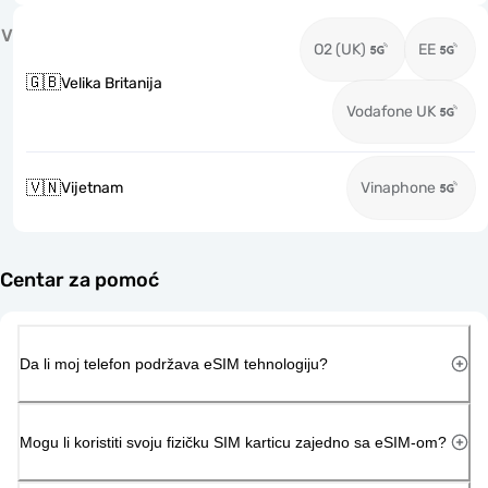
V
O2 (UK)
EE
🇬🇧
Velika Britanija
Vodafone UK
🇻🇳
Vijetnam
Vinaphone
Centar za pomoć
Da li moj telefon podržava eSIM tehnologiju?
Mogu li koristiti svoju fizičku SIM karticu zajedno sa eSIM-om?