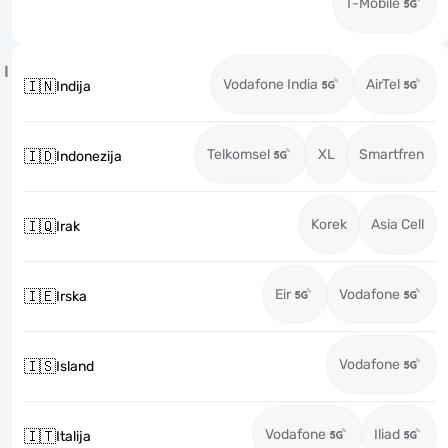
T-Mobile
I
Vodafone India
AirTel
🇮🇳
Indija
Telkomsel
XL
Smartfren
🇮🇩
Indonezija
Korek
Asia Cell
🇮🇶
Irak
Eir
Vodafone
🇮🇪
Irska
Vodafone
🇮🇸
Island
Vodafone
Iliad
🇮🇹
Italija