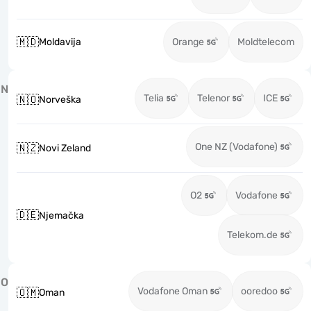
🇲🇩
Moldavija
Orange
Moldtelecom
N
Telia
Telenor
ICE
🇳🇴
Norveška
One NZ (Vodafone)
🇳🇿
Novi Zeland
O2
Vodafone
🇩🇪
Njemačka
Telekom.de
O
Vodafone Oman
ooredoo
🇴🇲
Oman