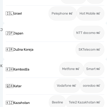
🇮🇱
Izrael
Pelephone
Hot Mobile
J
NTT docomo
🇯🇵
Japan
🇰🇷
Južna Koreja
SKTelecom
K
Metfone
Smart
🇰🇭
Kambodža
Vodafone
ooredoo
🇶🇦
Katar
Beeline
Tele2 Kazakhstan
🇰🇿
Kazahstan