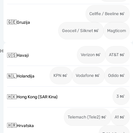
Cellfie / Beeline
🇬🇪
Gruzija
Geocell / Silknet
Magticom
H
Verizon
AT&T
🇺🇸
Havaji
KPN
Vodafone
Odido
🇳🇱
Holandija
3
🇭🇰
Hong Kong (SAR Kina)
Telemach (Tele2)
A1
🇭🇷
Hrvatska