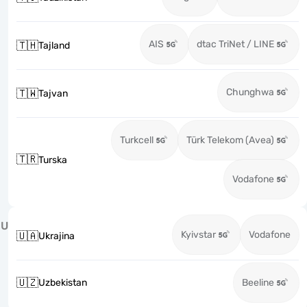
AIS
dtac TriNet / LINE
🇹🇭
Tajland
Chunghwa
🇹🇼
Tajvan
Turkcell
Türk Telekom (Avea)
🇹🇷
Turska
Vodafone
U
Kyivstar
Vodafone
🇺🇦
Ukrajina
🇺🇿
Uzbekistan
Beeline