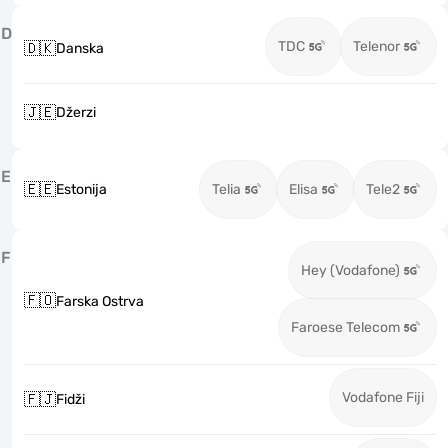
D
TDC
Telenor
🇩🇰
Danska
🇯🇪
Džerzi
E
🇪🇪
Estonija
Telia
Elisa
Tele2
F
Hey (Vodafone)
🇫🇴
Farska Ostrva
Faroese Telecom
Vodafone Fiji
🇫🇯
Fidži