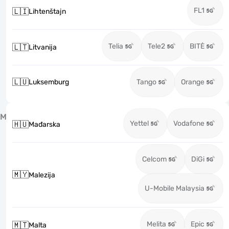
FL1
🇱🇮
Lihtenštajn
Telia
Tele2
BITĖ
🇱🇹
Litvanija
🇱🇺
Luksemburg
Tango
Orange
M
Yettel
Vodafone
🇭🇺
Mađarska
Celcom
DiGi
🇲🇾
Malezija
U-Mobile Malaysia
Melita
Epic
🇲🇹
Malta