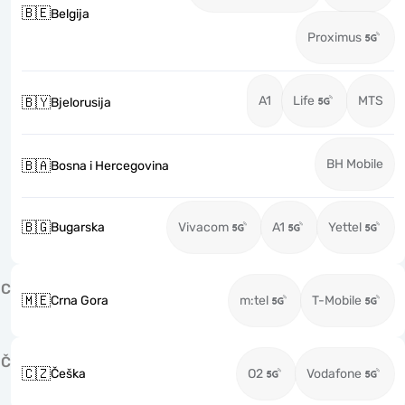
🇧🇪
Belgija
Proximus
A1
Life
MTS
🇧🇾
Bjelorusija
BH Mobile
🇧🇦
Bosna i Hercegovina
🇧🇬
Bugarska
Vivacom
A1
Yettel
C
🇲🇪
Crna Gora
m:tel
T-Mobile
Č
🇨🇿
Češka
O2
Vodafone