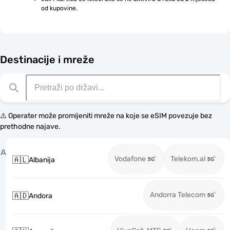
od kupovine.
Destinacije i mreže
⚠️ Operater može promijeniti mreže na koje se eSIM povezuje bez
prethodne najave.
A
Vodafone
Telekom.al
🇦🇱
Albanija
Andorra Telecom
🇦🇩
Andora