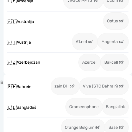
VivaCell-MTS
Ucom
🇦🇲
Armenija
Optus
🇦🇺
Australija
A1.net
Magenta
🇦🇹
Austrija
🇦🇿
Azerbejdžan
Azercell
Bakcell
B
zain BH
Viva (STC Bahrain)
🇧🇭
Bahrein
Grameenphone
Banglalink
🇧🇩
Bangladeš
Orange Belgium
Base