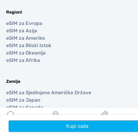
Regioni
eSIM za Evropa
eSIM za Azija
eSIM za Amerike
eSIM za Bliski Istok
eSIM za Okeanija
eSIM za Afrika
Zemlje
eSIM za Sjedinjene Američke Države
eSIM za Japan
eSIM za Kanada
eSIM za Španija
eSIM za Italija
Kupi sada
Kuća
Moji eSIM-ovi
Nagrade
eSIM za Ujedinjeno Kraljevstvo
eSIM za Ujedinjeni Arapski Emirati