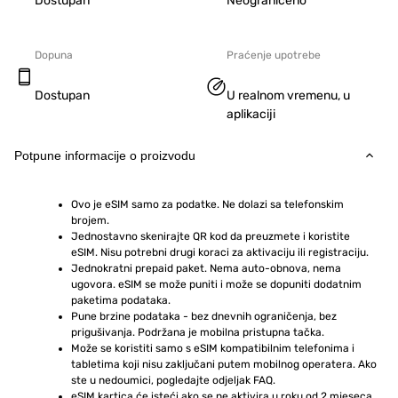
Dostupan
Neograničeno
Dopuna
Praćenje upotrebe
Dostupan
U realnom vremenu, u
aplikaciji
Potpune informacije o proizvodu
Ovo je eSIM samo za podatke. Ne dolazi sa telefonskim 
brojem.
Jednostavno skenirajte QR kod da preuzmete i koristite 
eSIM. Nisu potrebni drugi koraci za aktivaciju ili registraciju.
Jednokratni prepaid paket. Nema auto-obnova, nema 
ugovora. eSIM se može puniti i može se dopuniti dodatnim 
paketima podataka.
Pune brzine podataka - bez dnevnih ograničenja, bez 
prigušivanja. Podržana je mobilna pristupna tačka.
Može se koristiti samo s eSIM kompatibilnim telefonima i 
tabletima koji nisu zaključani putem mobilnog operatera. Ako 
ste u nedoumici, pogledajte odjeljak FAQ.
eSIM kartica će isteći ako se ne aktivira u roku od 2 mjeseca 