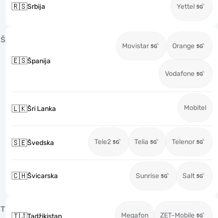
🇷🇸
Srbija
Yettel
Š
Movistar
Orange
🇪🇸
Španija
Vodafone
Mobitel
🇱🇰
Šri Lanka
Tele2
Telia
Telenor
🇸🇪
Švedska
🇨🇭
Švicarska
Sunrise
Salt
T
Megafon
ZET-Mobile
🇹🇯
Tadžikistan