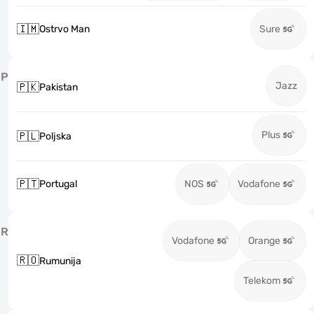
🇮🇲
Ostrvo Man
Sure
P
Jazz
🇵🇰
Pakistan
Plus
🇵🇱
Poljska
🇵🇹
Portugal
NOS
Vodafone
R
Vodafone
Orange
🇷🇴
Rumunija
Telekom