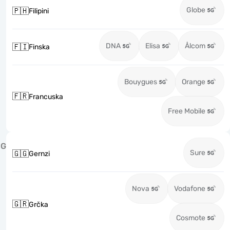
Globe
🇵🇭
Filipini
DNA
Elisa
Ålcom
🇫🇮
Finska
Bouygues
Orange
🇫🇷
Francuska
Free Mobile
G
Sure
🇬🇬
Gernzi
Nova
Vodafone
🇬🇷
Grčka
Cosmote