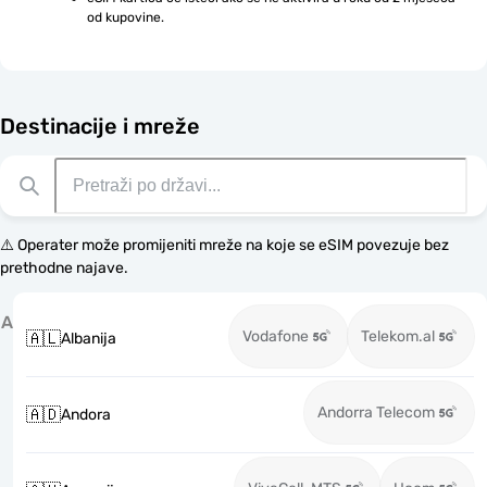
od kupovine.
Destinacije i mreže
⚠️ Operater može promijeniti mreže na koje se eSIM povezuje bez
prethodne najave.
A
Vodafone
Telekom.al
🇦🇱
Albanija
Andorra Telecom
🇦🇩
Andora