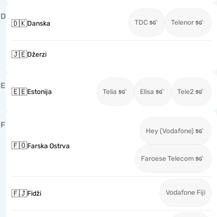
D
TDC
Telenor
🇩🇰
Danska
🇯🇪
Džerzi
E
🇪🇪
Estonija
Telia
Elisa
Tele2
F
Hey (Vodafone)
🇫🇴
Farska Ostrva
Faroese Telecom
Vodafone Fiji
🇫🇯
Fidži