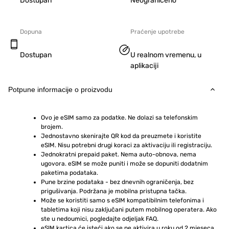
Dostupan
Neograničeno
Dopuna
Praćenje upotrebe
Dostupan
U realnom vremenu, u
aplikaciji
Potpune informacije o proizvodu
Ovo je eSIM samo za podatke. Ne dolazi sa telefonskim 
brojem.
Jednostavno skenirajte QR kod da preuzmete i koristite 
eSIM. Nisu potrebni drugi koraci za aktivaciju ili registraciju.
Jednokratni prepaid paket. Nema auto-obnova, nema 
ugovora. eSIM se može puniti i može se dopuniti dodatnim 
paketima podataka.
Pune brzine podataka - bez dnevnih ograničenja, bez 
prigušivanja. Podržana je mobilna pristupna tačka.
Može se koristiti samo s eSIM kompatibilnim telefonima i 
tabletima koji nisu zaključani putem mobilnog operatera. Ako 
ste u nedoumici, pogledajte odjeljak FAQ.
eSIM kartica će isteći ako se ne aktivira u roku od 2 mjeseca 