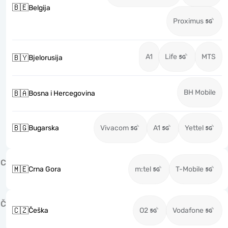
🇧🇪
Belgija
Proximus
A1
Life
MTS
🇧🇾
Bjelorusija
BH Mobile
🇧🇦
Bosna i Hercegovina
🇧🇬
Bugarska
Vivacom
A1
Yettel
C
🇲🇪
Crna Gora
m:tel
T-Mobile
Č
🇨🇿
Češka
O2
Vodafone