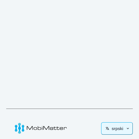
srpski