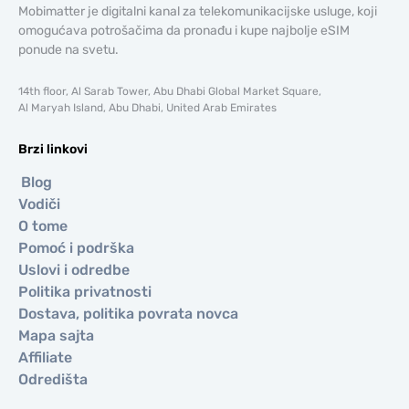
Mobimatter je digitalni kanal za telekomunikacijske usluge, koji
omogućava potrošačima da pronađu i kupe najbolje eSIM
ponude na svetu.
14th floor, Al Sarab Tower, Abu Dhabi Global Market Square,
Al Maryah Island, Abu Dhabi, United Arab Emirates
Brzi linkovi
Blog
Vodiči
O tome
Pomoć i podrška
Uslovi i odredbe
Politika privatnosti
Dostava, politika povrata novca
Mapa sajta
Affiliate
Odredišta