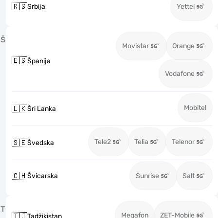
🇷🇸
Srbija
Yettel
Š
Movistar
Orange
🇪🇸
Španija
Vodafone
Mobitel
🇱🇰
Šri Lanka
Tele2
Telia
Telenor
🇸🇪
Švedska
🇨🇭
Švicarska
Sunrise
Salt
T
Megafon
ZET-Mobile
🇹🇯
Tadžikistan