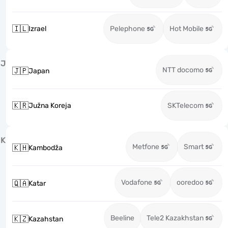
🇮🇱
Izrael
Pelephone
Hot Mobile
J
NTT docomo
🇯🇵
Japan
🇰🇷
Južna Koreja
SKTelecom
K
Metfone
Smart
🇰🇭
Kambodža
Vodafone
ooredoo
🇶🇦
Katar
Beeline
Tele2 Kazakhstan
🇰🇿
Kazahstan