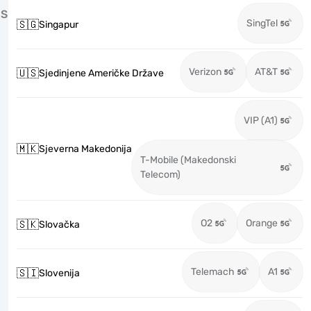
S
SingTel
🇸🇬
Singapur
Verizon
AT&T
🇺🇸
Sjedinjene Američke Države
VIP (A1)
🇲🇰
Sjeverna Makedonija
T-Mobile (Makedonski
Telecom)
O2
Orange
🇸🇰
Slovačka
Telemach
A1
🇸🇮
Slovenija