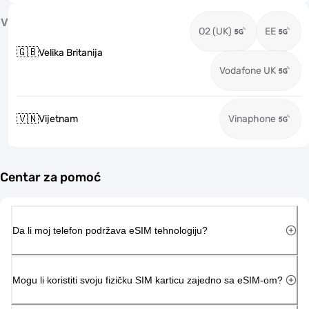
V
O2 (UK)
EE
🇬🇧
Velika Britanija
Vodafone UK
🇻🇳
Vijetnam
Vinaphone
Centar za pomoć
Da li moj telefon podržava eSIM tehnologiju?
Mogu li koristiti svoju fizičku SIM karticu zajedno sa eSIM-om?