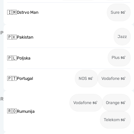
🇮🇲
Ostrvo Man
Sure
P
Jazz
🇵🇰
Pakistan
Plus
🇵🇱
Poljska
🇵🇹
Portugal
NOS
Vodafone
R
Vodafone
Orange
🇷🇴
Rumunija
Telekom