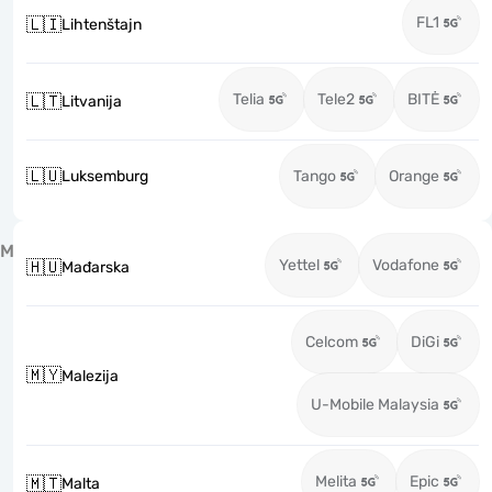
FL1
🇱🇮
Lihtenštajn
Telia
Tele2
BITĖ
🇱🇹
Litvanija
🇱🇺
Luksemburg
Tango
Orange
M
Yettel
Vodafone
🇭🇺
Mađarska
Celcom
DiGi
🇲🇾
Malezija
U-Mobile Malaysia
Melita
Epic
🇲🇹
Malta