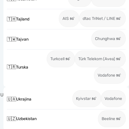
AIS
dtac TriNet / LINE
🇹🇭
Tajland
Chunghwa
🇹🇼
Tajvan
Turkcell
Türk Telekom (Avea)
🇹🇷
Turska
Vodafone
U
Kyivstar
Vodafone
🇺🇦
Ukrajina
🇺🇿
Uzbekistan
Beeline