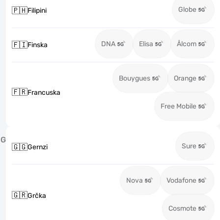
Globe
🇵🇭
Filipini
DNA
Elisa
Ålcom
🇫🇮
Finska
Bouygues
Orange
🇫🇷
Francuska
Free Mobile
G
Sure
🇬🇬
Gernzi
Nova
Vodafone
🇬🇷
Grčka
Cosmote