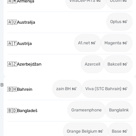
VivaCell-MTS
Ucom
🇦🇲
Armenija
Optus
🇦🇺
Australija
A1.net
Magenta
🇦🇹
Austrija
🇦🇿
Azerbejdžan
Azercell
Bakcell
B
zain BH
Viva (STC Bahrain)
🇧🇭
Bahrein
Grameenphone
Banglalink
🇧🇩
Bangladeš
Orange Belgium
Base