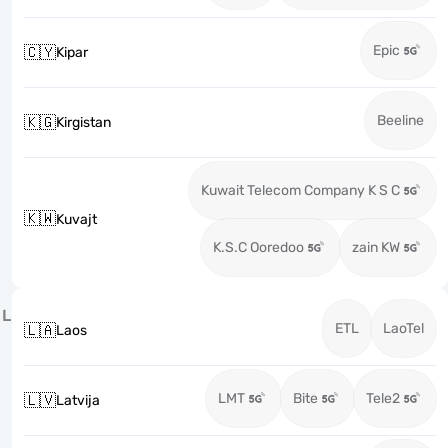
Epic
🇨🇾
Kipar
Beeline
🇰🇬
Kirgistan
Kuwait Telecom Company K S C
🇰🇼
Kuvajt
K.S.C Ooredoo
zain KW
L
ETL
LaoTel
🇱🇦
Laos
LMT
Bite
Tele2
🇱🇻
Latvija