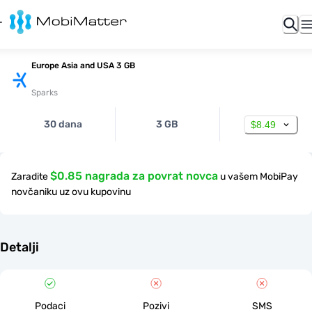
Europe Asia and USA 3 GB
Sparks
30 dana
3 GB
$8.49
$0.85 nagrada za povrat novca
Zaradite
u vašem MobiPay
novčaniku uz ovu kupovinu
Detalji
Podaci
Pozivi
SMS