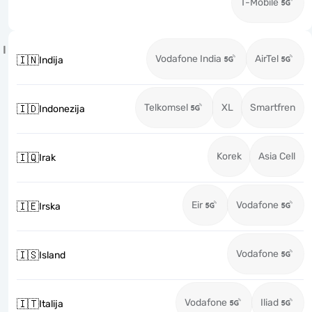
T-Mobile
I
Vodafone India
AirTel
🇮🇳
Indija
Telkomsel
XL
Smartfren
🇮🇩
Indonezija
Korek
Asia Cell
🇮🇶
Irak
Eir
Vodafone
🇮🇪
Irska
Vodafone
🇮🇸
Island
Vodafone
Iliad
🇮🇹
Italija