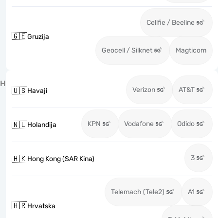
Cellfie / Beeline
🇬🇪
Gruzija
Geocell / Silknet
Magticom
H
Verizon
AT&T
🇺🇸
Havaji
KPN
Vodafone
Odido
🇳🇱
Holandija
3
🇭🇰
Hong Kong (SAR Kina)
Telemach (Tele2)
A1
🇭🇷
Hrvatska