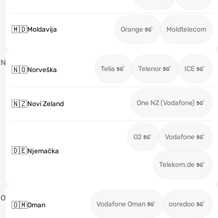
🇲🇩
Moldavija
Orange
Moldtelecom
N
Telia
Telenor
ICE
🇳🇴
Norveška
One NZ (Vodafone)
🇳🇿
Novi Zeland
O2
Vodafone
🇩🇪
Njemačka
Telekom.de
O
Vodafone Oman
ooredoo
🇴🇲
Oman