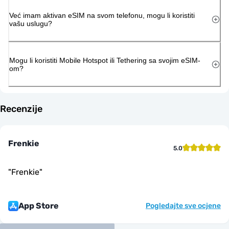
Već imam aktivan eSIM na svom telefonu, mogu li koristiti
vašu uslugu?
Mogu li koristiti Mobile Hotspot ili Tethering sa svojim eSIM-
om?
Recenzije
Frenkie
5.0
"
Frenkie
"
App Store
Pogledajte sve ocjene