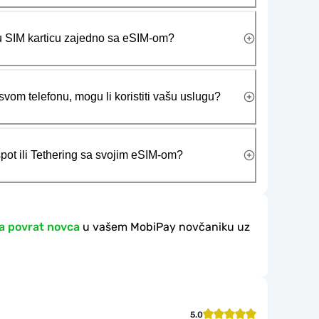
ičku SIM karticu zajedno sa eSIM-om?
vom telefonu, mogu li koristiti vašu uslugu?
tspot ili Tethering sa svojim eSIM-om?
a povrat novca
u vašem MobiPay novčaniku uz
5.0