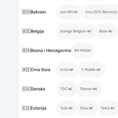
🇧🇭
Bahrein
zain BH
Viva (STC Bahrain)
🇧🇪
Belgija
Orange Belgium
Base
🇧🇦
Bosna i Hercegovina
BH Mobile
🇲🇪
Crna Gora
m:tel
T-Mobile
🇩🇰
Danska
TDC
Telenor
🇪🇪
Estonija
Telia
Elisa
Tele2