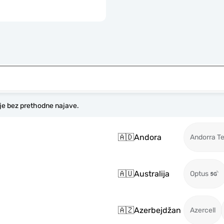
je bez prethodne najave.
🇦🇩
Andora
Andorra T
🇦🇺
Australija
Optus
🇦🇿
Azerbejdžan
Azercell