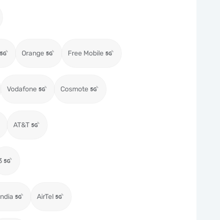
Orange
Free Mobile
Vodafone
Cosmote
AT&T
3
ndia
AirTel