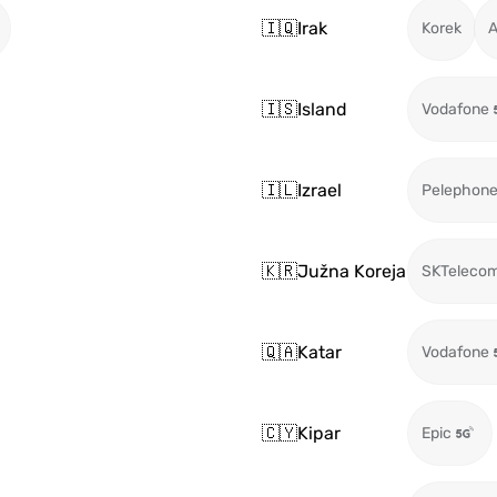
🇮🇶
Irak
Korek
A
🇮🇸
Island
Vodafone
🇮🇱
Izrael
Pelephon
🇰🇷
Južna Koreja
SKTeleco
🇶🇦
Katar
Vodafone
🇨🇾
Kipar
Epic