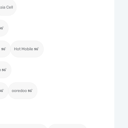
sia Cell
e
Hot Mobile
m
ooredoo