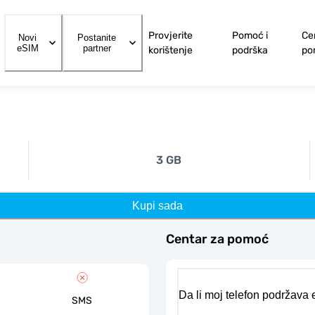
Provjerite
Pomoć i
Ce
Novi
Postanite
eSIM
partner
korištenje
podrška
po
3 GB
Kupi sada
Centar za pomoć
Da li moj telefon podržava
SMS