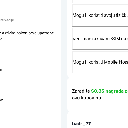
Mogu li koristiti svoju fiz
aktivacije
e aktivira nakon prve upotrebe
Već imam aktivan eSIM na s
a.
Mogu li koristiti Mobile Ho
an
Zaradite
$0.85 nagrada z
ovu kupovinu
an
badr_77