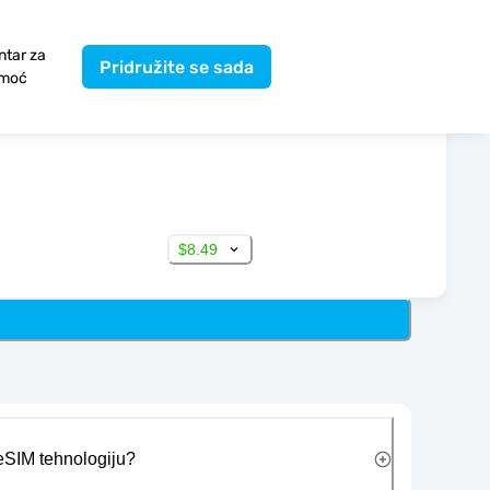
ntar za
Pridružite se sada
moć
$8.49
 eSIM tehnologiju?