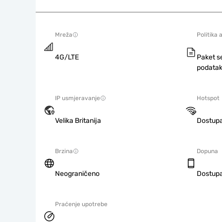
Mreža
Politika 
4G/LTE
Paket s
podatak
IP usmjeravanje
Hotspot
Velika Britanija
Dostup
Brzina
Dopuna
Neograničeno
Dostup
Praćenje upotrebe