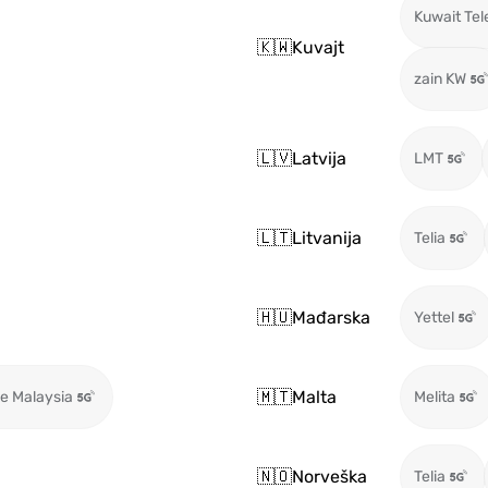
Kuwait Te
🇰🇼
Kuvajt
zain KW
🇱🇻
Latvija
LMT
🇱🇹
Litvanija
Telia
🇭🇺
Mađarska
Yettel
🇲🇹
Malta
e Malaysia
Melita
🇳🇴
Norveška
Telia