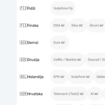
🇫🇯
Fidži
Vodafone Fiji
🇫🇮
Finska
DNA
Elisa
Ålcom
🇬🇬
Gernzi
Sure
🇬🇪
Gruzija
Cellfie / Beeline
Geocell / S
🇳🇱
Holandija
KPN
Vodafone
Odido
🇭🇷
Hrvatska
Telemach (Tele2)
A1