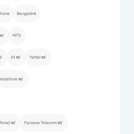
hone
Banglalink
MTS
A1
Yettel
Vodafone
fone)
Faroese Telecom