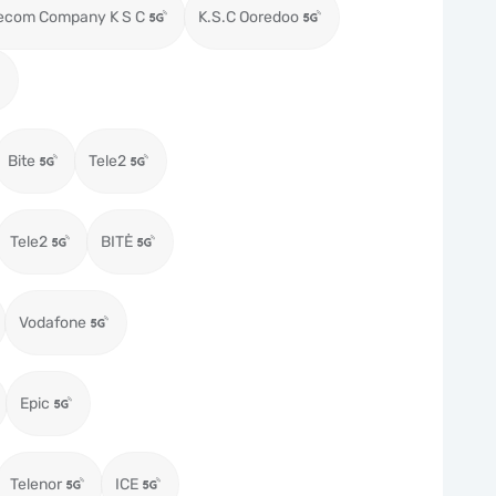
lecom Company K S C
K.S.C Ooredoo
Bite
Tele2
Tele2
BITĖ
Vodafone
Epic
Telenor
ICE