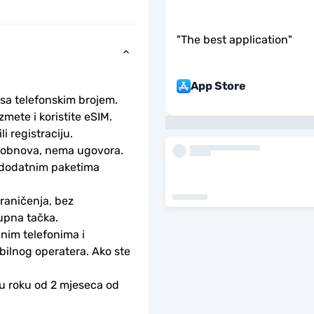
"
The best application
"
App Store
 sa telefonskim brojem.
ete i koristite eSIM. 
li registraciju.
obnova, nema ugovora. 
 dodatnim paketima 
aničenja, bez 
upna tačka.
nim telefonima i 
bilnog operatera. Ako ste 
 u roku od 2 mjeseca od 