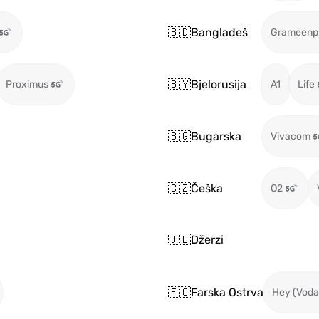
🇧🇩
Bangladeš
Grameenp
🇧🇾
Bjelorusija
Proximus
A1
Life
🇧🇬
Bugarska
Vivacom
🇨🇿
Češka
O2
🇯🇪
Džerzi
🇫🇴
Farska Ostrva
Hey (Voda