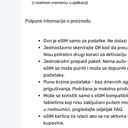
U realnom vremenu, u aplikaciji
Potpune informacije o proizvodu
Ovo je eSIM samo za podatke. Ne dolazi
Jednostavno skenirajte QR kod da preuzm
Nisu potrebni drugi koraci za aktivaciju i
Jednokratni prepaid paket. Nema auto-
eSIM se može puniti i može se dopuniti
podataka.
Pune brzine podataka - bez dnevnih ogr
prigušivanja. Podržana je mobilna prist
Može se koristiti samo s eSIM kompatibil
tabletima koji nisu zaključani putem mo
u nedoumici, pogledajte odjeljak FAQ.
eSIM kartica će isteći ako se ne aktivira
kupovine.