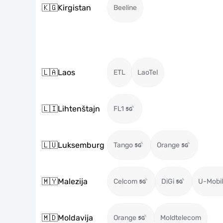
🇰🇬
Kirgistan
Beeline
🇱🇦
Laos
ETL
LaoTel
🇱🇮
Lihtenštajn
FL1
🇱🇺
Luksemburg
Tango
Orange
🇲🇾
Malezija
Celcom
DiGi
U-Mobil
🇲🇩
Moldavija
Orange
Moldtelecom