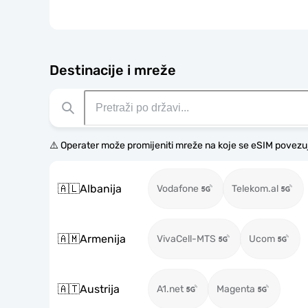
Destinacije i mreže
⚠️ Operater može promijeniti mreže na koje se eSIM povezu
🇦🇱
Albanija
Vodafone
Telekom.al
🇦🇲
Armenija
VivaCell-MTS
Ucom
🇦🇹
Austrija
A1.net
Magenta