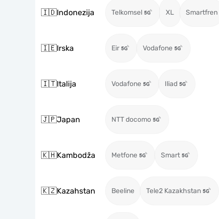
🇮🇩
Indonezija
Telkomsel
XL
Smartfren
🇮🇪
Irska
Eir
Vodafone
🇮🇹
Italija
Vodafone
Iliad
🇯🇵
Japan
NTT docomo
🇰🇭
Kambodža
Metfone
Smart
🇰🇿
Kazahstan
Beeline
Tele2 Kazakhstan