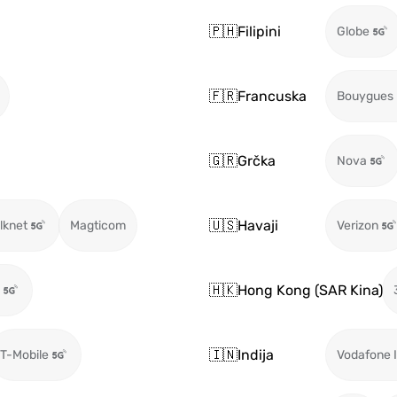
🇵🇭
Filipini
Globe
🇫🇷
Francuska
Bouygues
🇬🇷
Grčka
Nova
🇺🇸
Havaji
ilknet
Magticom
Verizon
🇭🇰
Hong Kong (SAR Kina)
🇮🇳
Indija
T-Mobile
Vodafone I