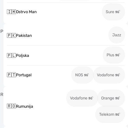
🇮🇲
Ostrvo Man
Sure
P
Jazz
🇵🇰
Pakistan
Plus
🇵🇱
Poljska
🇵🇹
Portugal
NOS
Vodafone
R
Vodafone
Orange
🇷🇴
Rumunija
Telekom