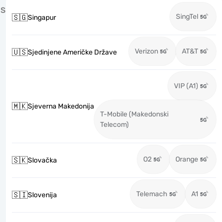
S
SingTel
🇸🇬
Singapur
Verizon
AT&T
🇺🇸
Sjedinjene Američke Države
VIP (A1)
🇲🇰
Sjeverna Makedonija
T-Mobile (Makedonski
Telecom)
O2
Orange
🇸🇰
Slovačka
Telemach
A1
🇸🇮
Slovenija