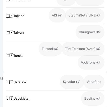
AIS
dtac TriNet / LINE
🇹🇭
Tajland
Chunghwa
🇹🇼
Tajvan
Turkcell
Türk Telekom (Avea)
🇹🇷
Turska
Vodafone
U
Kyivstar
Vodafone
🇺🇦
Ukrajina
🇺🇿
Uzbekistan
Beeline