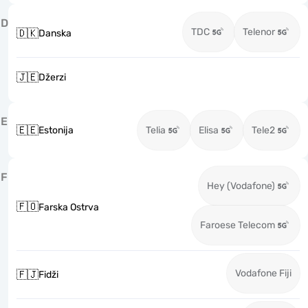
D
TDC
Telenor
🇩🇰
Danska
🇯🇪
Džerzi
E
🇪🇪
Estonija
Telia
Elisa
Tele2
F
Hey (Vodafone)
🇫🇴
Farska Ostrva
Faroese Telecom
Vodafone Fiji
🇫🇯
Fidži