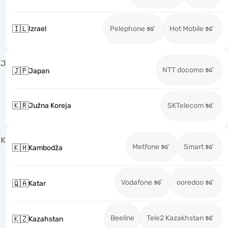
🇮🇱
Izrael
Pelephone
Hot Mobile
J
NTT docomo
🇯🇵
Japan
🇰🇷
Južna Koreja
SKTelecom
K
Metfone
Smart
🇰🇭
Kambodža
Vodafone
ooredoo
🇶🇦
Katar
Beeline
Tele2 Kazakhstan
🇰🇿
Kazahstan