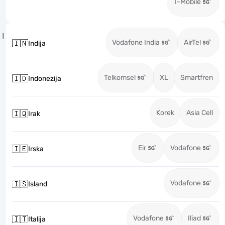
T-Mobile
I
Vodafone India
AirTel
🇮🇳
Indija
Telkomsel
XL
Smartfren
🇮🇩
Indonezija
Korek
Asia Cell
🇮🇶
Irak
Eir
Vodafone
🇮🇪
Irska
Vodafone
🇮🇸
Island
Vodafone
Iliad
🇮🇹
Italija