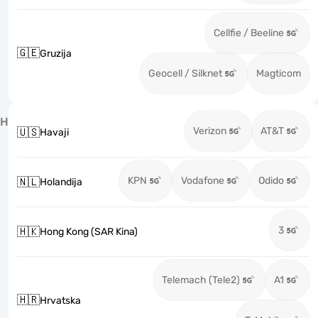
Cellfie / Beeline
🇬🇪
Gruzija
Geocell / Silknet
Magticom
H
Verizon
AT&T
🇺🇸
Havaji
KPN
Vodafone
Odido
🇳🇱
Holandija
3
🇭🇰
Hong Kong (SAR Kina)
Telemach (Tele2)
A1
🇭🇷
Hrvatska