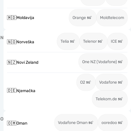
🇲🇩
Moldavija
Orange
Moldtelecom
N
Telia
Telenor
ICE
🇳🇴
Norveška
One NZ (Vodafone)
🇳🇿
Novi Zeland
O2
Vodafone
🇩🇪
Njemačka
Telekom.de
O
Vodafone Oman
ooredoo
🇴🇲
Oman