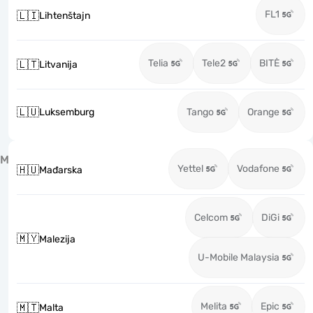
FL1
🇱🇮
Lihtenštajn
Telia
Tele2
BITĖ
🇱🇹
Litvanija
🇱🇺
Luksemburg
Tango
Orange
M
Yettel
Vodafone
🇭🇺
Mađarska
Celcom
DiGi
🇲🇾
Malezija
U-Mobile Malaysia
Melita
Epic
🇲🇹
Malta