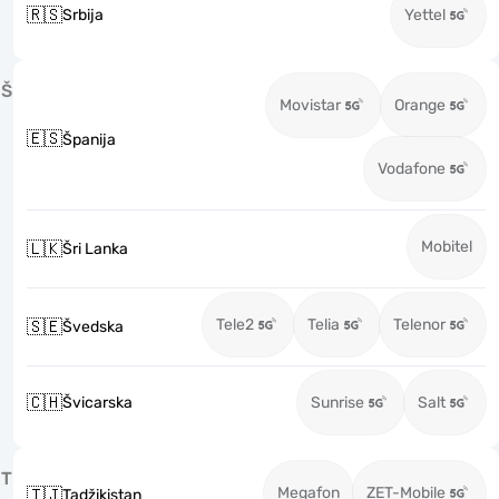
🇷🇸
Srbija
Yettel
Š
Movistar
Orange
🇪🇸
Španija
Vodafone
Mobitel
🇱🇰
Šri Lanka
Tele2
Telia
Telenor
🇸🇪
Švedska
🇨🇭
Švicarska
Sunrise
Salt
T
Megafon
ZET-Mobile
🇹🇯
Tadžikistan