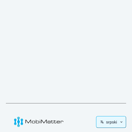
srpski