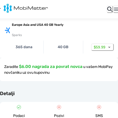
Europe Asia and USA 40 GB Yearly
Sparks
365 dana
40 GB
$59.99
$6.00 nagrada za povrat novca
Zaradite
u vašem MobiPay
novčaniku uz ovu kupovinu
Detalji
Podaci
Pozivi
SMS