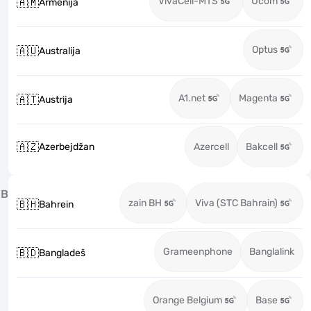
VivaCell-MTS
Ucom
🇦🇲
Armenija
Optus
🇦🇺
Australija
A1.net
Magenta
🇦🇹
Austrija
🇦🇿
Azerbejdžan
Azercell
Bakcell
B
zain BH
Viva (STC Bahrain)
🇧🇭
Bahrein
Grameenphone
Banglalink
🇧🇩
Bangladeš
Orange Belgium
Base