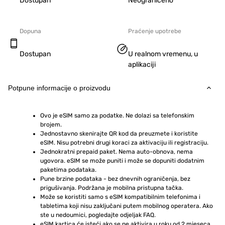
Dostupan
Neograničeno
Dopuna
Praćenje upotrebe
Dostupan
U realnom vremenu, u
aplikaciji
Potpune informacije o proizvodu
Ovo je eSIM samo za podatke. Ne dolazi sa telefonskim 
brojem.
Jednostavno skenirajte QR kod da preuzmete i koristite 
eSIM. Nisu potrebni drugi koraci za aktivaciju ili registraciju.
Jednokratni prepaid paket. Nema auto-obnova, nema 
ugovora. eSIM se može puniti i može se dopuniti dodatnim 
paketima podataka.
Pune brzine podataka - bez dnevnih ograničenja, bez 
prigušivanja. Podržana je mobilna pristupna tačka.
Može se koristiti samo s eSIM kompatibilnim telefonima i 
tabletima koji nisu zaključani putem mobilnog operatera. Ako 
ste u nedoumici, pogledajte odjeljak FAQ.
eSIM kartica će isteći ako se ne aktivira u roku od 2 mjeseca 