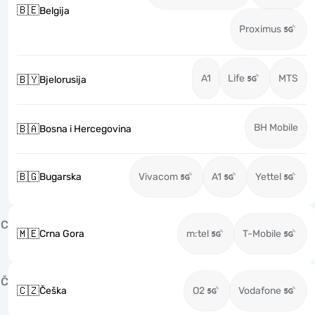
🇧🇪
Belgija
Proximus
A1
Life
MTS
🇧🇾
Bjelorusija
BH Mobile
🇧🇦
Bosna i Hercegovina
🇧🇬
Bugarska
Vivacom
A1
Yettel
C
🇲🇪
Crna Gora
m:tel
T-Mobile
Č
🇨🇿
Češka
O2
Vodafone