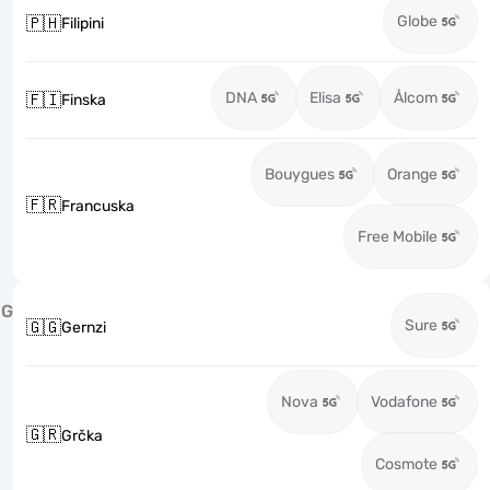
Globe
🇵🇭
Filipini
DNA
Elisa
Ålcom
🇫🇮
Finska
Bouygues
Orange
🇫🇷
Francuska
Free Mobile
G
Sure
🇬🇬
Gernzi
Nova
Vodafone
🇬🇷
Grčka
Cosmote