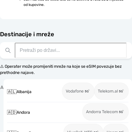
od kupovine.
Destinacije i mreže
⚠️ Operater može promijeniti mreže na koje se eSIM povezuje bez
prethodne najave.
A
Vodafone
Telekom.al
🇦🇱
Albanija
Andorra Telecom
🇦🇩
Andora