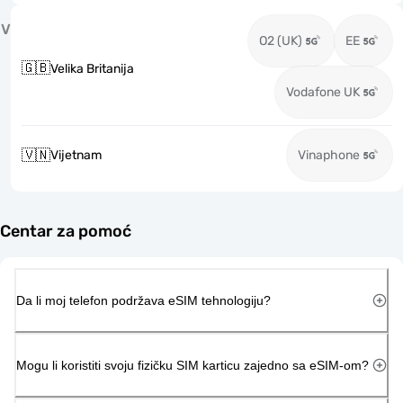
V
O2 (UK)
EE
🇬🇧
Velika Britanija
Vodafone UK
🇻🇳
Vijetnam
Vinaphone
Centar za pomoć
Da li moj telefon podržava eSIM tehnologiju?
Mogu li koristiti svoju fizičku SIM karticu zajedno sa eSIM-om?