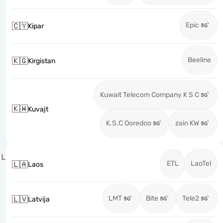
Epic
🇨🇾
Kipar
Beeline
🇰🇬
Kirgistan
Kuwait Telecom Company K S C
🇰🇼
Kuvajt
K.S.C Ooredoo
zain KW
L
ETL
LaoTel
🇱🇦
Laos
LMT
Bite
Tele2
🇱🇻
Latvija