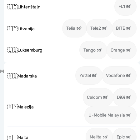
FL1
🇱🇮
Lihtenštajn
Telia
Tele2
BITĖ
🇱🇹
Litvanija
🇱🇺
Luksemburg
Tango
Orange
M
Yettel
Vodafone
🇭🇺
Mađarska
Celcom
DiGi
🇲🇾
Malezija
U-Mobile Malaysia
Melita
Epic
🇲🇹
Malta