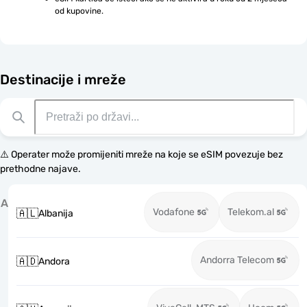
od kupovine.
Destinacije i mreže
⚠️ Operater može promijeniti mreže na koje se eSIM povezuje bez
prethodne najave.
A
Vodafone
Telekom.al
🇦🇱
Albanija
Andorra Telecom
🇦🇩
Andora