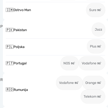
🇮🇲
Ostrvo Man
Sure
P
Jazz
🇵🇰
Pakistan
Plus
🇵🇱
Poljska
🇵🇹
Portugal
NOS
Vodafone
R
Vodafone
Orange
🇷🇴
Rumunija
Telekom