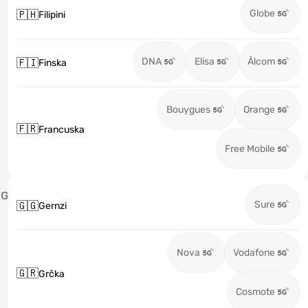
Globe
🇵🇭
Filipini
DNA
Elisa
Ålcom
🇫🇮
Finska
Bouygues
Orange
🇫🇷
Francuska
Free Mobile
G
Sure
🇬🇬
Gernzi
Nova
Vodafone
🇬🇷
Grčka
Cosmote