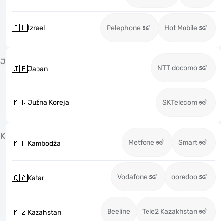
🇮🇱
Izrael
Pelephone
Hot Mobile
J
NTT docomo
🇯🇵
Japan
🇰🇷
Južna Koreja
SKTelecom
K
Metfone
Smart
🇰🇭
Kambodža
Vodafone
ooredoo
🇶🇦
Katar
Beeline
Tele2 Kazakhstan
🇰🇿
Kazahstan