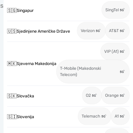
S
SingTel
🇸🇬
Singapur
Verizon
AT&T
🇺🇸
Sjedinjene Američke Države
VIP (A1)
🇲🇰
Sjeverna Makedonija
T-Mobile (Makedonski
Telecom)
O2
Orange
🇸🇰
Slovačka
Telemach
A1
🇸🇮
Slovenija