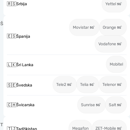
🇷🇸
Srbija
Yettel
Š
Movistar
Orange
🇪🇸
Španija
Vodafone
Mobitel
🇱🇰
Šri Lanka
Tele2
Telia
Telenor
🇸🇪
Švedska
🇨🇭
Švicarska
Sunrise
Salt
T
Megafon
ZET-Mobile
🇹🇯
Tadžikistan