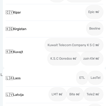
Epic
🇨🇾
Kipar
Beeline
🇰🇬
Kirgistan
Kuwait Telecom Company K S C
🇰🇼
Kuvajt
K.S.C Ooredoo
zain KW
L
ETL
LaoTel
🇱🇦
Laos
LMT
Bite
Tele2
🇱🇻
Latvija