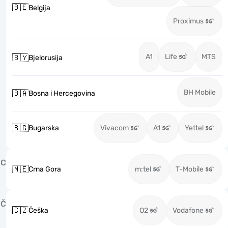
🇧🇪
Belgija
Proximus
A1
Life
MTS
🇧🇾
Bjelorusija
BH Mobile
🇧🇦
Bosna i Hercegovina
🇧🇬
Bugarska
Vivacom
A1
Yettel
C
🇲🇪
Crna Gora
m:tel
T-Mobile
Č
🇨🇿
Češka
O2
Vodafone