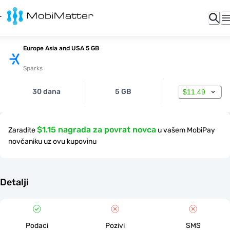
Europe Asia and USA 5 GB
Sparks
30 dana
5 GB
$11.49
$1.15 nagrada za povrat novca
Zaradite
u vašem MobiPay
novčaniku uz ovu kupovinu
Detalji
Podaci
Pozivi
SMS