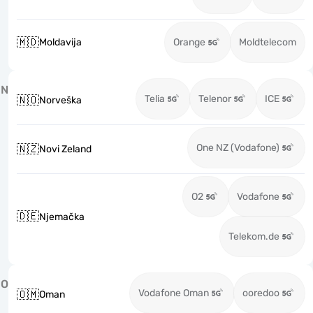
🇲🇩
Moldavija
Orange
Moldtelecom
N
Telia
Telenor
ICE
🇳🇴
Norveška
One NZ (Vodafone)
🇳🇿
Novi Zeland
O2
Vodafone
🇩🇪
Njemačka
Telekom.de
O
Vodafone Oman
ooredoo
🇴🇲
Oman