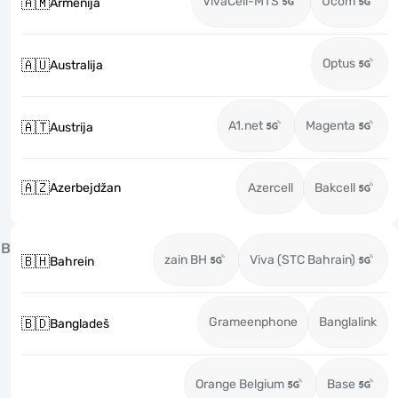
VivaCell-MTS
Ucom
🇦🇲
Armenija
Optus
🇦🇺
Australija
A1.net
Magenta
🇦🇹
Austrija
🇦🇿
Azerbejdžan
Azercell
Bakcell
B
zain BH
Viva (STC Bahrain)
🇧🇭
Bahrein
Grameenphone
Banglalink
🇧🇩
Bangladeš
Orange Belgium
Base