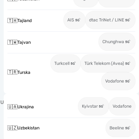
AIS
dtac TriNet / LINE
🇹🇭
Tajland
Chunghwa
🇹🇼
Tajvan
Turkcell
Türk Telekom (Avea)
🇹🇷
Turska
Vodafone
U
Kyivstar
Vodafone
🇺🇦
Ukrajina
🇺🇿
Uzbekistan
Beeline