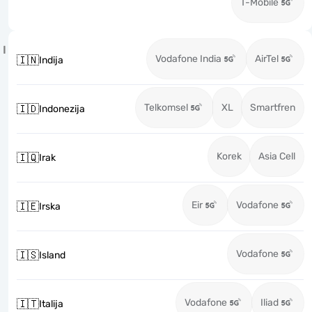
T-Mobile
I
Vodafone India
AirTel
🇮🇳
Indija
Telkomsel
XL
Smartfren
🇮🇩
Indonezija
Korek
Asia Cell
🇮🇶
Irak
Eir
Vodafone
🇮🇪
Irska
Vodafone
🇮🇸
Island
Vodafone
Iliad
🇮🇹
Italija