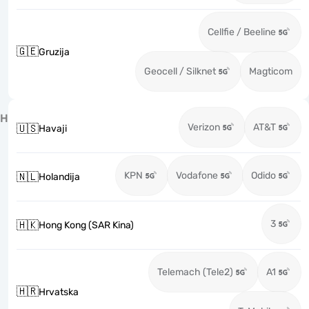
Cellfie / Beeline
🇬🇪
Gruzija
Geocell / Silknet
Magticom
H
Verizon
AT&T
🇺🇸
Havaji
KPN
Vodafone
Odido
🇳🇱
Holandija
3
🇭🇰
Hong Kong (SAR Kina)
Telemach (Tele2)
A1
🇭🇷
Hrvatska