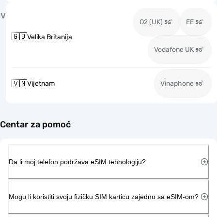
V
O2 (UK)
EE
🇬🇧
Velika Britanija
Vodafone UK
🇻🇳
Vijetnam
Vinaphone
Centar za pomoć
Da li moj telefon podržava eSIM tehnologiju?
Mogu li koristiti svoju fizičku SIM karticu zajedno sa eSIM-om?