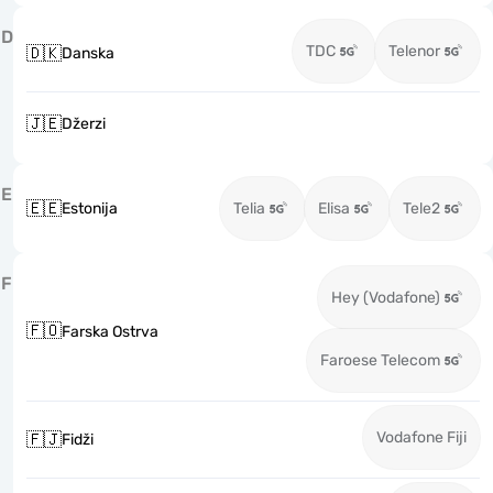
D
TDC
Telenor
🇩🇰
Danska
🇯🇪
Džerzi
E
🇪🇪
Estonija
Telia
Elisa
Tele2
F
Hey (Vodafone)
🇫🇴
Farska Ostrva
Faroese Telecom
Vodafone Fiji
🇫🇯
Fidži