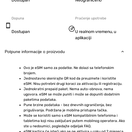
Dostupan
Neograničeno
Dopuna
Praćenje upotrebe
Dostupan
U realnom vremenu, u
aplikaciji
Potpune informacije o proizvodu
Ovo je eSIM samo za podatke. Ne dolazi sa telefonskim 
brojem.
Jednostavno skenirajte QR kod da preuzmete i koristite 
eSIM. Nisu potrebni drugi koraci za aktivaciju ili registraciju.
Jednokratni prepaid paket. Nema auto-obnova, nema 
ugovora. eSIM se može puniti i može se dopuniti dodatnim 
paketima podataka.
Pune brzine podataka - bez dnevnih ograničenja, bez 
prigušivanja. Podržana je mobilna pristupna tačka.
Može se koristiti samo s eSIM kompatibilnim telefonima i 
tabletima koji nisu zaključani putem mobilnog operatera. Ako 
ste u nedoumici, pogledajte odjeljak FAQ.
eSIM kartica će isteći ako se ne aktivira u roku od 2 mjeseca 