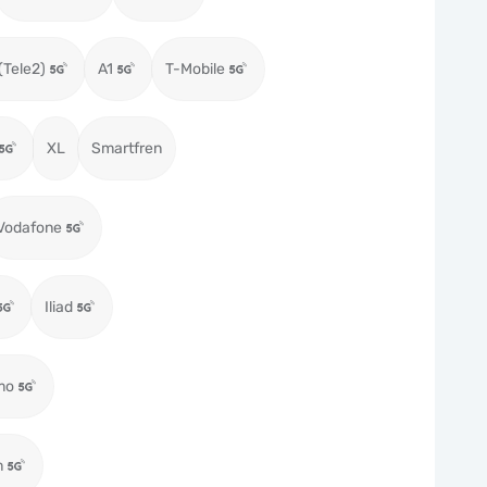
(Tele2)
A1
T-Mobile
XL
Smartfren
Vodafone
Iliad
mo
m