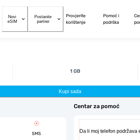
Provjerite
Pomoć i
Ce
Novi
Postanite
eSIM
partner
korištenje
podrška
po
1 GB
Kupi sada
Centar za pomoć
Da li moj telefon podržava
SMS