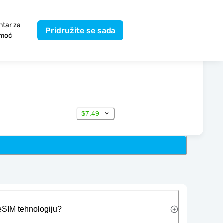
ntar za
Pridružite se sada
moć
$7.49
 eSIM tehnologiju?