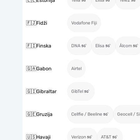
🇪🇪
Estonija
Telia
Elisa
Tele2
🇫🇯
Fidži
Vodafone Fiji
🇫🇮
Finska
DNA
Elisa
Ålcom
🇬🇦
Gabon
Airtel
🇬🇮
Gibraltar
GibTel
🇬🇪
Gruzija
Cellfie / Beeline
Geocell / S
🇺🇸
Havaji
Verizon
AT&T