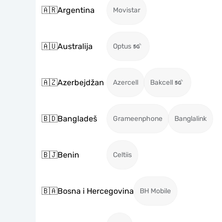
🇦🇷
Argentina
Movistar
🇦🇺
Australija
Optus
🇦🇿
Azerbejdžan
Azercell
Bakcell
🇧🇩
Bangladeš
Grameenphone
Banglalink
🇧🇯
Benin
Celtiis
🇧🇦
Bosna i Hercegovina
BH Mobile