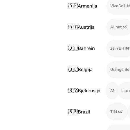
🇦🇲
Armenija
VivaCell-
🇦🇹
Austrija
A1.net
🇧🇭
Bahrein
zain BH
🇧🇪
Belgija
Orange Be
🇧🇾
Bjelorusija
A1
Life
🇧🇷
Brazil
TIM