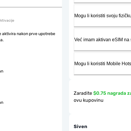
Mogu li koristiti svoju fiz
aktivacije
e aktivira nakon prve upotrebe
Već imam aktivan eSIM na s
a.
Mogu li koristiti Mobile Ho
an
Zaradite
$0.75 nagrada z
ovu kupovinu
an
Siven