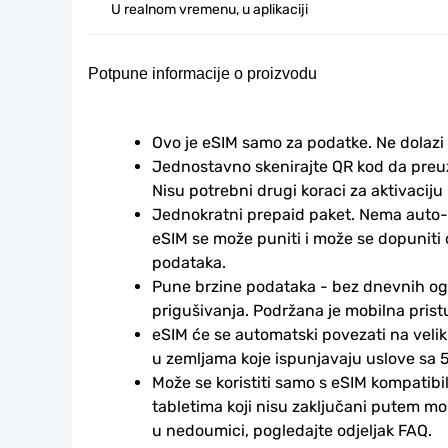
U realnom vremenu, u aplikaciji
Potpune informacije o proizvodu
Ovo je eSIM samo za podatke. Ne dolazi
Jednostavno skenirajte QR kod da preuzm
Nisu potrebni drugi koraci za aktivaciju i
Jednokratni prepaid paket. Nema auto-
eSIM se može puniti i može se dopuniti
podataka.
Pune brzine podataka - bez dnevnih ogr
prigušivanja. Podržana je mobilna prist
eSIM će se automatski povezati na veli
u zemljama koje ispunjavaju uslove sa 5
Može se koristiti samo s eSIM kompatibil
tabletima koji nisu zaključani putem mo
u nedoumici, pogledajte odjeljak FAQ.