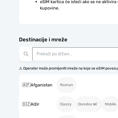
eSIM kartica će isteći ako se ne aktivira
kupovine.
Destinacije i mreže
⚠️ Operater može promijeniti mreže na koje se eSIM povezu
🇦🇫
Afganistan
Roshan
🇩🇿
Alžir
Djezzy
Ooredoo
Mobilis