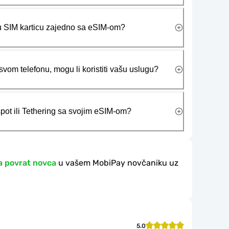
ičku SIM karticu zajedno sa eSIM-om?
vom telefonu, mogu li koristiti vašu uslugu?
tspot ili Tethering sa svojim eSIM-om?
a povrat novca
u vašem MobiPay novčaniku uz
5.0