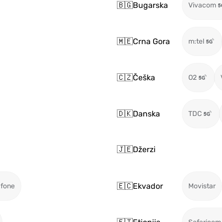
🇧🇬
Bugarska
Vivacom
🇲🇪
Crna Gora
m:tel
🇨🇿
Češka
O2
🇩🇰
Danska
TDC
🇯🇪
Džerzi
🇪🇨
Ekvador
fone
Movistar