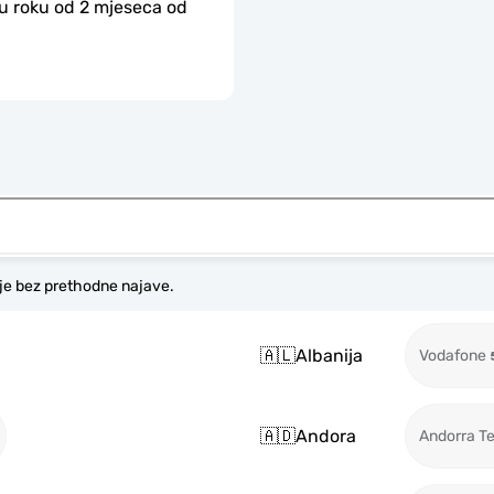
 u roku od 2 mjeseca od 
je bez prethodne najave.
🇦🇱
Albanija
Vodafone
🇦🇩
Andora
Andorra T