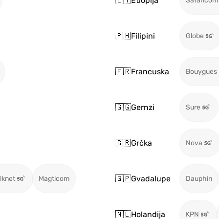
🇪🇹
Etiopija
Safaricom
🇵🇭
Filipini
Globe
🇫🇷
Francuska
Bouygues
🇬🇬
Gernzi
Sure
🇬🇷
Grčka
Nova
🇬🇵
Gvadalupe
ilknet
Magticom
Dauphin
🇳🇱
Holandija
KPN