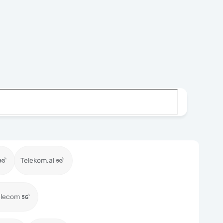
Telekom.al
elecom