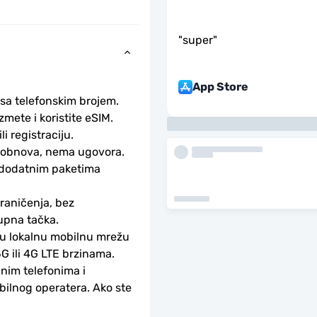
"
super
"
App Store
 sa telefonskim brojem.
ete i koristite eSIM. 
li registraciju.
obnova, nema ugovora. 
 dodatnim paketima 
aničenja, bez 
upna tačka.
ku lokalnu mobilnu mrežu 
G ili 4G LTE brzinama.
nim telefonima i 
bilnog operatera. Ako ste 