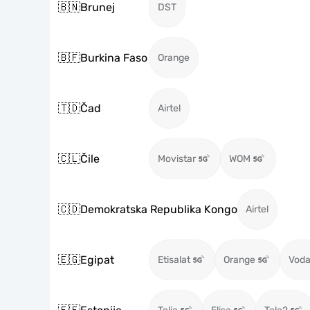
🇧🇳
Brunej
DST
🇧🇫
Burkina Faso
Orange
🇹🇩
Čad
Airtel
🇨🇱
Čile
Movistar
WOM
🇨🇩
Demokratska Republika Kongo
Airtel
🇪🇬
Egipat
Etisalat
Orange
Voda