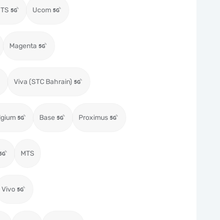
MTS
Ucom
Magenta
Viva (STC Bahrain)
lgium
Base
Proximus
MTS
Vivo