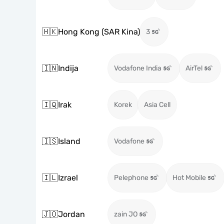
🇭🇰
Hong Kong (SAR Kina)
3
🇮🇳
Indija
Vodafone India
AirTel
🇮🇶
Irak
Korek
Asia Cell
🇮🇸
Island
Vodafone
🇮🇱
Izrael
Pelephone
Hot Mobile
🇯🇴
Jordan
zain JO