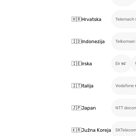
🇭🇷
Hrvatska
Telemach 
🇮🇩
Indonezija
Telkomsel
🇮🇪
Irska
Eir
🇮🇹
Italija
Vodafone
🇯🇵
Japan
NTT doco
🇰🇷
Južna Koreja
SKTeleco