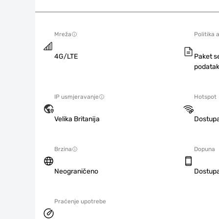
Mreža
Politika 
4G/LTE
Paket s
podatak
IP usmjeravanje
Hotspot
Velika Britanija
Dostup
Brzina
Dopuna
Neograničeno
Dostup
Praćenje upotrebe