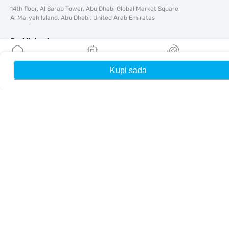
14th floor, Al Sarab Tower, Abu Dhabi Global Market Square,
Al Maryah Island, Abu Dhabi, United Arab Emirates
Brzi linkovi
Blog
Kupi sada
Kuća
Moji eSIM-ovi
Nagrade
Vodiči
O tome
Pomoć i podrška
Uslovi i odredbe
Politika privatnosti
Dostava, politika povrata novca
Mapa sajta
Affiliate
Odredišta
Postanite partner
MobiMatter za preprodavače