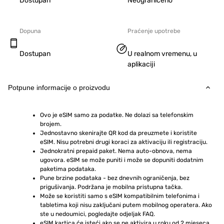
Dostupan
Neograničeno
Dopuna
Praćenje upotrebe
Dostupan
U realnom vremenu, u
aplikaciji
Potpune informacije o proizvodu
Ovo je eSIM samo za podatke. Ne dolazi sa telefonskim 
brojem.
Jednostavno skenirajte QR kod da preuzmete i koristite 
eSIM. Nisu potrebni drugi koraci za aktivaciju ili registraciju.
Jednokratni prepaid paket. Nema auto-obnova, nema 
ugovora. eSIM se može puniti i može se dopuniti dodatnim 
paketima podataka.
Pune brzine podataka - bez dnevnih ograničenja, bez 
prigušivanja. Podržana je mobilna pristupna tačka.
Može se koristiti samo s eSIM kompatibilnim telefonima i 
tabletima koji nisu zaključani putem mobilnog operatera. Ako 
ste u nedoumici, pogledajte odjeljak FAQ.
eSIM kartica će isteći ako se ne aktivira u roku od 2 mjeseca 