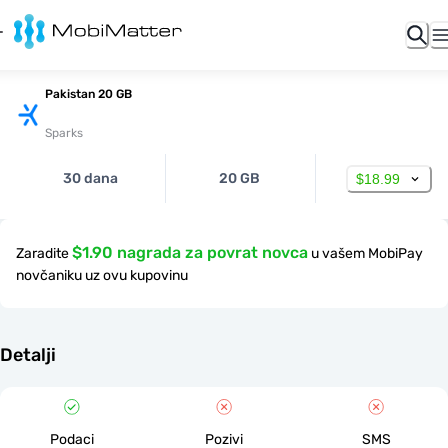
Pakistan 20 GB
Sparks
30 dana
20 GB
$18.99
$1.90 nagrada za povrat novca
Zaradite
u vašem MobiPay
novčaniku uz ovu kupovinu
Detalji
Podaci
Pozivi
SMS