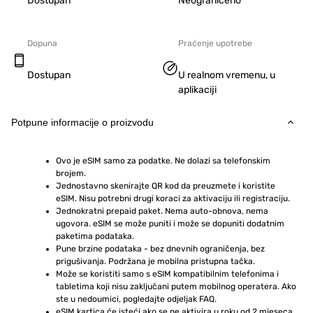
Dostupan
Neograničeno
Dopuna
Praćenje upotrebe
Dostupan
U realnom vremenu, u
aplikaciji
Potpune informacije o proizvodu
Ovo je eSIM samo za podatke. Ne dolazi sa telefonskim 
brojem.
Jednostavno skenirajte QR kod da preuzmete i koristite 
eSIM. Nisu potrebni drugi koraci za aktivaciju ili registraciju.
Jednokratni prepaid paket. Nema auto-obnova, nema 
ugovora. eSIM se može puniti i može se dopuniti dodatnim 
paketima podataka.
Pune brzine podataka - bez dnevnih ograničenja, bez 
prigušivanja. Podržana je mobilna pristupna tačka.
Može se koristiti samo s eSIM kompatibilnim telefonima i 
tabletima koji nisu zaključani putem mobilnog operatera. Ako 
ste u nedoumici, pogledajte odjeljak FAQ.
eSIM kartica će isteći ako se ne aktivira u roku od 2 mjeseca 