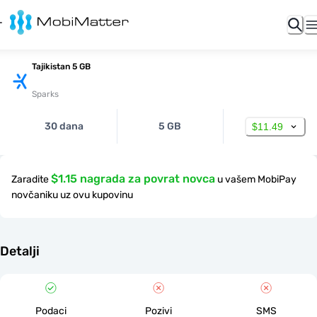
Tajikistan 5 GB
Sparks
30 dana
5 GB
$11.49
$1.15 nagrada za povrat novca
Zaradite
u vašem MobiPay
novčaniku uz ovu kupovinu
Detalji
Podaci
Pozivi
SMS