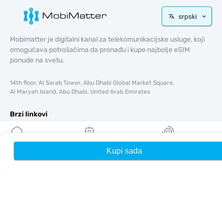
srpski
Mobimatter je digitalni kanal za telekomunikacijske usluge, koji
omogućava potrošačima da pronađu i kupe najbolje eSIM
ponude na svetu.
14th floor, Al Sarab Tower, Abu Dhabi Global Market Square,
Al Maryah Island, Abu Dhabi, United Arab Emirates
Brzi linkovi
Blog
Vodiči
Kupi sada
Kuća
Moji eSIM-ovi
Nagrade
O tome
Pomoć i podrška
Uslovi i odredbe
Politika privatnosti
Dostava, politika povrata novca
Mapa sajta