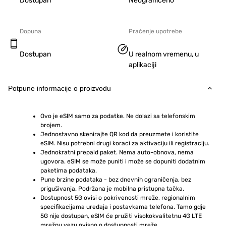
Dostupan
Neograničeno
Dopuna
Praćenje upotrebe
Dostupan
U realnom vremenu, u
aplikaciji
Potpune informacije o proizvodu
Ovo je eSIM samo za podatke. Ne dolazi sa telefonskim 
brojem.
Jednostavno skenirajte QR kod da preuzmete i koristite 
eSIM. Nisu potrebni drugi koraci za aktivaciju ili registraciju.
Jednokratni prepaid paket. Nema auto-obnova, nema 
ugovora. eSIM se može puniti i može se dopuniti dodatnim 
paketima podataka.
Pune brzine podataka - bez dnevnih ograničenja, bez 
prigušivanja. Podržana je mobilna pristupna tačka.
Dostupnost 5G ovisi o pokrivenosti mreže, regionalnim 
specifikacijama uređaja i postavkama telefona. Tamo gdje 
5G nije dostupan, eSIM će pružiti visokokvalitetnu 4G LTE 
mrežnu vezu ovisno o dostupnosti mreže.