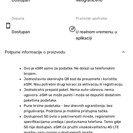
Dostupan
Neograničeno
Dopuna
Praćenje upotrebe
Dostupan
U realnom vremenu, u
aplikaciji
Potpune informacije o proizvodu
Ovo je eSIM samo za podatke. Ne dolazi sa telefonskim 
brojem.
Jednostavno skenirajte QR kod da preuzmete i koristite 
eSIM. Nisu potrebni drugi koraci za aktivaciju ili registraciju.
Jednokratni prepaid paket. Nema auto-obnova, nema 
ugovora. eSIM se može puniti i može se dopuniti dodatnim 
paketima podataka.
Pune brzine podataka - bez dnevnih ograničenja, bez 
prigušivanja. Podržana je mobilna pristupna tačka.
Dostupnost 5G ovisi o pokrivenosti mreže, regionalnim 
specifikacijama uređaja i postavkama telefona. Tamo gdje 
5G nije dostupan, eSIM će pružiti visokokvalitetnu 4G LTE 
mrežnu vezu ovisno o dostupnosti mreže.