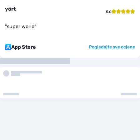
yört
5.0
"
super world
"
App Store
Pogledajte sve ocjene