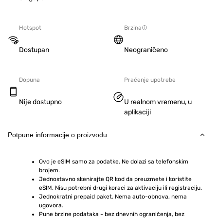
Hotspot
Brzina
Dostupan
Neograničeno
Dopuna
Praćenje upotrebe
Nije dostupno
U realnom vremenu, u
aplikaciji
Potpune informacije o proizvodu
Ovo je eSIM samo za podatke. Ne dolazi sa telefonskim 
brojem.
Jednostavno skenirajte QR kod da preuzmete i koristite 
eSIM. Nisu potrebni drugi koraci za aktivaciju ili registraciju.
Jednokratni prepaid paket. Nema auto-obnova, nema 
ugovora.
Pune brzine podataka - bez dnevnih ograničenja, bez 