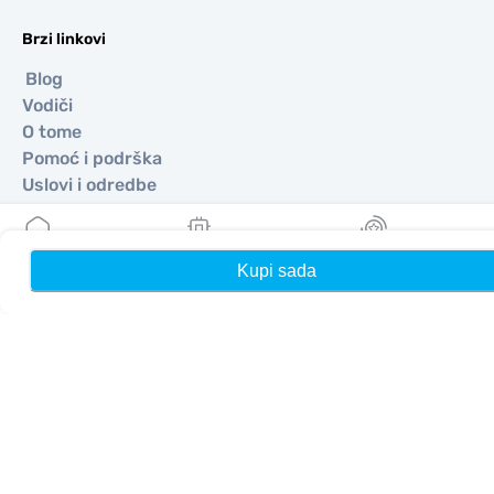
Brzi linkovi
Blog
Vodiči
O tome
Pomoć i podrška
Uslovi i odredbe
Politika privatnosti
Dostava, politika povrata novca
Mapa sajta
Kupi sada
Kuća
Moji eSIM-ovi
Nagrade
Affiliate
Odredišta
Postanite partner
MobiMatter za preprodavače
MobiMatter za preduzeća
MobiMatter za Affliates