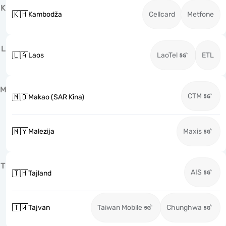
K
🇰🇭
Kambodža
Cellcard
Metfone
L
🇱🇦
Laos
LaoTel
ETL
M
CTM
🇲🇴
Makao (SAR Kina)
🇲🇾
Malezija
Maxis
T
AIS
🇹🇭
Tajland
🇹🇼
Tajvan
Taiwan Mobile
Chunghwa