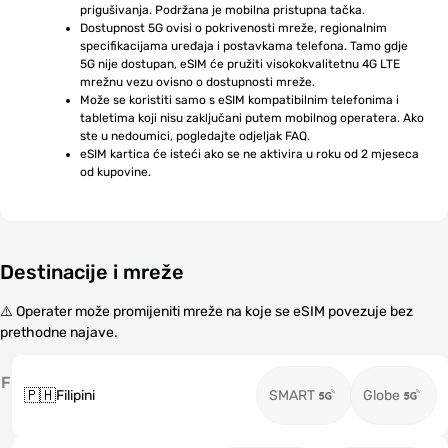
prigušivanja. Podržana je mobilna pristupna tačka.
Dostupnost 5G ovisi o pokrivenosti mreže, regionalnim 
specifikacijama uređaja i postavkama telefona. Tamo gdje 
5G nije dostupan, eSIM će pružiti visokokvalitetnu 4G LTE 
mrežnu vezu ovisno o dostupnosti mreže.
Može se koristiti samo s eSIM kompatibilnim telefonima i 
tabletima koji nisu zaključani putem mobilnog operatera. Ako 
ste u nedoumici, pogledajte odjeljak FAQ.
eSIM kartica će isteći ako se ne aktivira u roku od 2 mjeseca 
od kupovine.
Destinacije i mreže
⚠️ Operater može promijeniti mreže na koje se eSIM povezuje bez
prethodne najave.
F
🇵🇭
Filipini
SMART
Globe