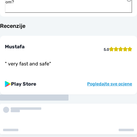
om?
Recenzije
Mustafa
5.0
"
very fast and safe
"
Play Store
Pogledajte sve ocjene