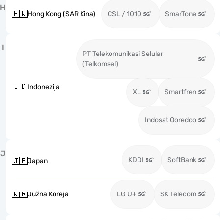
H
🇭🇰
Hong Kong (SAR Kina)
CSL / 1010
SmarTone
I
PT Telekomunikasi Selular
(Telkomsel)
🇮🇩
Indonezija
XL
Smartfren
Indosat Ooredoo
J
KDDI
SoftBank
🇯🇵
Japan
🇰🇷
Južna Koreja
LG U+
SK Telecom