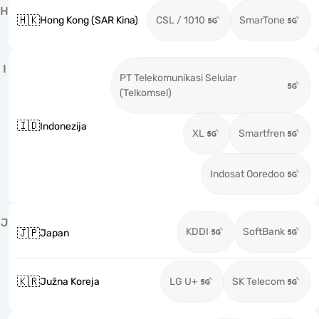
H
🇭🇰
Hong Kong (SAR Kina)
CSL / 1010
SmarTone
I
PT Telekomunikasi Selular
(Telkomsel)
🇮🇩
Indonezija
XL
Smartfren
Indosat Ooredoo
J
KDDI
SoftBank
🇯🇵
Japan
🇰🇷
Južna Koreja
LG U+
SK Telecom