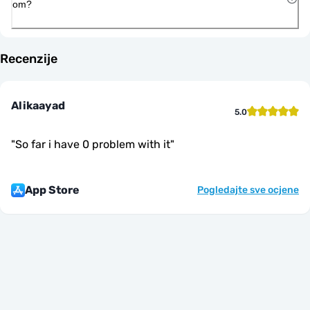
om?
Recenzije
Alikaayad
5.0
"
So far i have 0 problem with it
"
App Store
Pogledajte sve ocjene