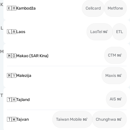
K
🇰🇭
Kambodža
Cellcard
Metfone
L
🇱🇦
Laos
LaoTel
ETL
M
CTM
🇲🇴
Makao (SAR Kina)
🇲🇾
Malezija
Maxis
T
AIS
🇹🇭
Tajland
🇹🇼
Tajvan
Taiwan Mobile
Chunghwa