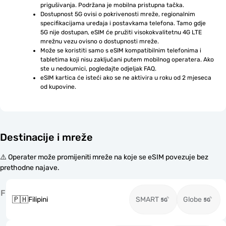
prigušivanja. Podržana je mobilna pristupna tačka.
Dostupnost 5G ovisi o pokrivenosti mreže, regionalnim 
specifikacijama uređaja i postavkama telefona. Tamo gdje 
5G nije dostupan, eSIM će pružiti visokokvalitetnu 4G LTE 
mrežnu vezu ovisno o dostupnosti mreže.
Može se koristiti samo s eSIM kompatibilnim telefonima i 
tabletima koji nisu zaključani putem mobilnog operatera. Ako 
ste u nedoumici, pogledajte odjeljak FAQ.
eSIM kartica će isteći ako se ne aktivira u roku od 2 mjeseca 
od kupovine.
Destinacije i mreže
⚠️ Operater može promijeniti mreže na koje se eSIM povezuje bez
prethodne najave.
F
🇵🇭
Filipini
SMART
Globe