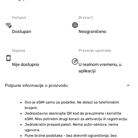
Hotspot
Brzina
Dostupan
Neograničeno
Dopuna
Praćenje upotrebe
Nije dostupno
U realnom vremenu, u
aplikaciji
Potpune informacije o proizvodu
Ovo je eSIM samo za podatke. Ne dolazi sa telefonskim 
brojem.
Jednostavno skenirajte QR kod da preuzmete i koristite 
eSIM. Nisu potrebni drugi koraci za aktivaciju ili registraciju.
Jednokratni prepaid paket. Nema auto-obnova, nema 
ugovora.
Pune brzine podataka - bez dnevnih ograničenja, bez 