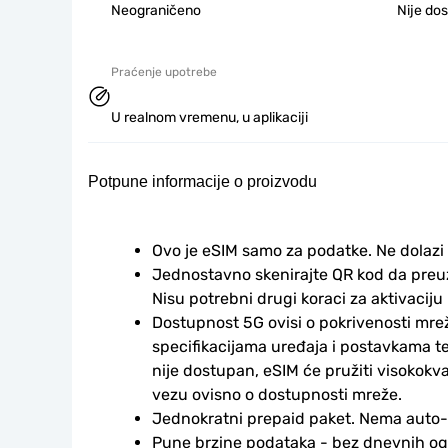
Neograničeno
Nije do
Praćenje upotrebe
U realnom vremenu, u aplikaciji
Potpune informacije o proizvodu
Ovo je eSIM samo za podatke. Ne dolazi
Jednostavno skenirajte QR kod da preuzm
Nisu potrebni drugi koraci za aktivaciju i
Dostupnost 5G ovisi o pokrivenosti mrež
specifikacijama uređaja i postavkama te
nije dostupan, eSIM će pružiti visokokv
vezu ovisno o dostupnosti mreže.
Jednokratni prepaid paket. Nema auto
Pune brzine podataka - bez dnevnih ogr