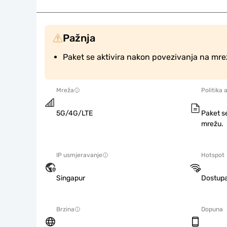
Pažnja
Paket se aktivira nakon povezivanja na mre
Mreža
Politika 
5G/4G/LTE
Paket s
mrežu.
IP usmjeravanje
Hotspot
Singapur
Dostup
Brzina
Dopuna