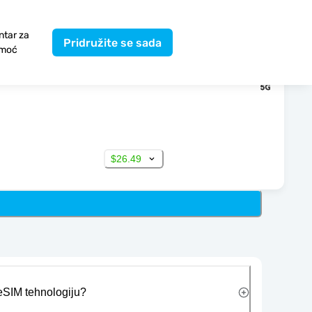
ntar za
Pridružite se sada
moć
$26.49
 eSIM tehnologiju?