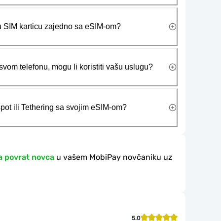
ičku SIM karticu zajedno sa eSIM-om?
vom telefonu, mogu li koristiti vašu uslugu?
tspot ili Tethering sa svojim eSIM-om?
a povrat novca
u vašem MobiPay novčaniku uz
5.0