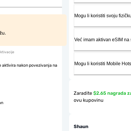
Mogu li koristiti svoju fiz
žu.
Već imam aktivan eSIM na s
aktivacije
Mogu li koristiti Mobile Ho
e aktivira nakon povezivanja na
Zaradite
$2.65 nagrada z
ovu kupovinu
an
Shaun