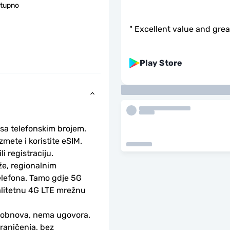
stupno
"
Excellent value and gre
Play Store
 sa telefonskim brojem.
ete i koristite eSIM. 
li registraciju.
e, regionalnim 
lefona. Tamo gdje 5G 
alitetnu 4G LTE mrežnu 
-obnova, nema ugovora.
aničenja, bez 