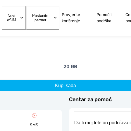
Provjerite
Pomoć i
Ce
Novi
Postanite
eSIM
partner
korištenje
podrška
po
20 GB
Kupi sada
Centar za pomoć
Da li moj telefon podržava
SMS