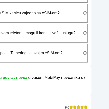
ičku SIM karticu zajedno sa eSIM-om?
vom telefonu, mogu li koristiti vašu uslugu?
tspot ili Tethering sa svojim eSIM-om?
a povrat novca
u vašem MobiPay novčaniku uz
5.0