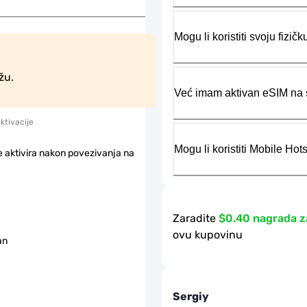
Mogu li koristiti svoju fiz
žu.
Već imam aktivan eSIM na s
aktivacije
Mogu li koristiti Mobile Ho
e aktivira nakon povezivanja na
Zaradite
$0.40 nagrada z
ovu kupovinu
an
Sergiy