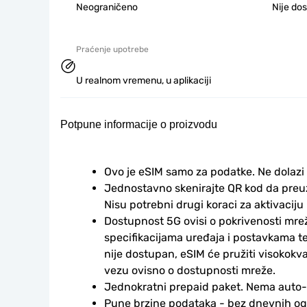
Neograničeno
Nije do
Praćenje upotrebe
U realnom vremenu, u aplikaciji
Potpune informacije o proizvodu
Ovo je eSIM samo za podatke. Ne dolazi
Jednostavno skenirajte QR kod da preuzm
Nisu potrebni drugi koraci za aktivaciju i
Dostupnost 5G ovisi o pokrivenosti mrež
specifikacijama uređaja i postavkama te
nije dostupan, eSIM će pružiti visokokv
vezu ovisno o dostupnosti mreže.
Jednokratni prepaid paket. Nema auto
Pune brzine podataka - bez dnevnih ogr