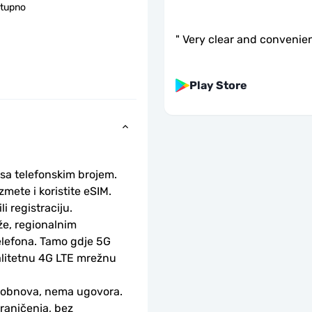
stupno
"
Very clear and convenient
Play Store
 sa telefonskim brojem.
ete i koristite eSIM. 
li registraciju.
e, regionalnim 
lefona. Tamo gdje 5G 
alitetnu 4G LTE mrežnu 
-obnova, nema ugovora.
aničenja, bez 