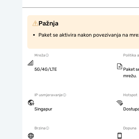
Pažnja
Paket se aktivira nakon povezivanja na mre
Mreža
Politika 
5G/4G/LTE
Paket s
mrežu.
IP usmjeravanje
Hotspot
Singapur
Dostup
Brzina
Dopuna