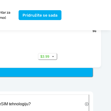
ntar za
Pridružite se sada
moć
$3.99
 eSIM tehnologiju?