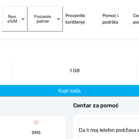
Provjerite
Pomoć i
Ce
Novi
Postanite
eSIM
partner
korištenje
podrška
po
1 GB
Kupi sada
Centar za pomoć
Da li moj telefon podržava
SMS