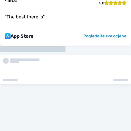
נסארי
5.0
"
The best there is
"
App Store
Pogledajte sve ocjene