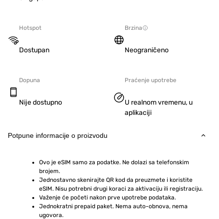
Hotspot
Brzina
Dostupan
Neograničeno
Dopuna
Praćenje upotrebe
Nije dostupno
U realnom vremenu, u
aplikaciji
Potpune informacije o proizvodu
Ovo je eSIM samo za podatke. Ne dolazi sa telefonskim 
brojem.
Jednostavno skenirajte QR kod da preuzmete i koristite 
eSIM. Nisu potrebni drugi koraci za aktivaciju ili registraciju.
Važenje će početi nakon prve upotrebe podataka.
Jednokratni prepaid paket. Nema auto-obnova, nema 
ugovora.