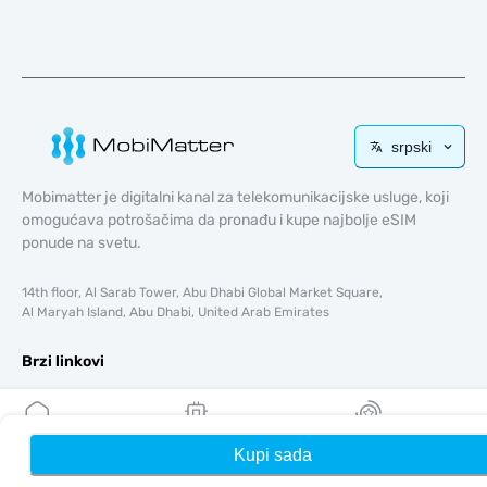
srpski
Mobimatter je digitalni kanal za telekomunikacijske usluge, koji
omogućava potrošačima da pronađu i kupe najbolje eSIM
ponude na svetu.
14th floor, Al Sarab Tower, Abu Dhabi Global Market Square,
Al Maryah Island, Abu Dhabi, United Arab Emirates
Brzi linkovi
Blog
Vodiči
O tome
Kupi sada
Kuća
Moji eSIM-ovi
Nagrade
Pomoć i podrška