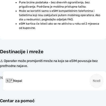
Pune brzine podataka - bez dnevnih ograničenja, bez 
prigušivanja. Podržana je mobilna pristupna tačka.
Može se koristiti samo s eSIM kompatibilnim telefonima i 
tabletima koji nisu zaključani putem mobilnog operatera. Ako 
ste u nedoumici, pogledajte odjeljak FAQ.
eSIM kartica će isteći ako se ne aktivira u roku od 2 mjeseca 
od kupovine.
Destinacije i mreže
⚠️ Operater može promijeniti mreže na koje se eSIM povezuje bez
prethodne najave.
N
🇳🇵
Nepal
Ncell
Centar za pomoć