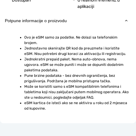
Dostupan
U realnom vremenu, u
aplikaciji
Potpune informacije o proizvodu
Ovo je eSIM samo za podatke. Ne dolazi sa telefonskim 
brojem.
Jednostavno skenirajte QR kod da preuzmete i koristite 
eSIM. Nisu potrebni drugi koraci za aktivaciju ili registraciju.
Jednokratni prepaid paket. Nema auto-obnova, nema 
ugovora. eSIM se može puniti i može se dopuniti dodatnim 
paketima podataka.
Pune brzine podataka - bez dnevnih ograničenja, bez 
prigušivanja. Podržana je mobilna pristupna tačka.
Može se koristiti samo s eSIM kompatibilnim telefonima i 
tabletima koji nisu zaključani putem mobilnog operatera. Ako 
ste u nedoumici, pogledajte odjeljak FAQ.
eSIM kartica će isteći ako se ne aktivira u roku od 2 mjeseca 
od kupovine.