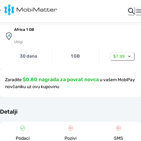
Africa 1 GB
Ubigi
30 dana
1 GB
$7.99
$0.80 nagrada za povrat novca
Zaradite
u vašem MobiPay
novčaniku uz ovu kupovinu
Detalji
Podaci
Pozivi
SMS