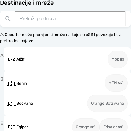
Destinacije i mreže
⚠️ Operater može promijeniti mreže na koje se eSIM povezuje bez
prethodne najave.
A
🇩🇿
Alžir
Mobilis
B
MTN
🇧🇯
Benin
🇧🇼
Bocvana
Orange Botswana
E
🇪🇬
Egipat
Orange
Etisalat