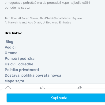
omogućava potrošačima da pronađu i kupe najbolje eSIM
ponude na svetu.
14th floor, Al Sarab Tower, Abu Dhabi Global Market Square,
Al Maryah Island, Abu Dhabi, United Arab Emirates
Brzi linkovi
Blog
Vodiči
O tome
Pomoć i podrška
Uslovi i odredbe
Politika privatnosti
Dostava, politika povrata novca
Mapa sajta
Affiliate
Odredišta
Kupi sada
Kuća
Moji eSIM-ovi
Nagrade