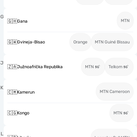
G
MTN
🇬🇭
Gana
🇬🇼
Gvineja-Bisao
Orange
MTN Guiné Bissau
J
🇿🇦
Južnoafrička Republika
MTN
Telkom
K
MTN Cameroon
🇨🇲
Kamerun
🇨🇬
Kongo
MTN
L