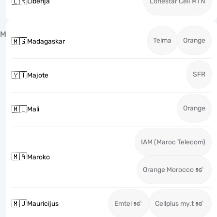
🇱🇷
Liberija
Lonestar Cell MTN
M
Telma
Orange
🇲🇬
Madagaskar
SFR
🇾🇹
Majote
Orange
🇲🇱
Mali
IAM (Maroc Telecom)
🇲🇦
Maroko
Orange Morocco
🇲🇺
Mauricijus
Emtel
Cellplus my.t