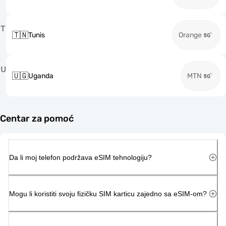
T
🇹🇳
Tunis
Orange
U
🇺🇬
Uganda
MTN
Centar za pomoć
Da li moj telefon podržava eSIM tehnologiju?
Mogu li koristiti svoju fizičku SIM karticu zajedno sa eSIM-om?