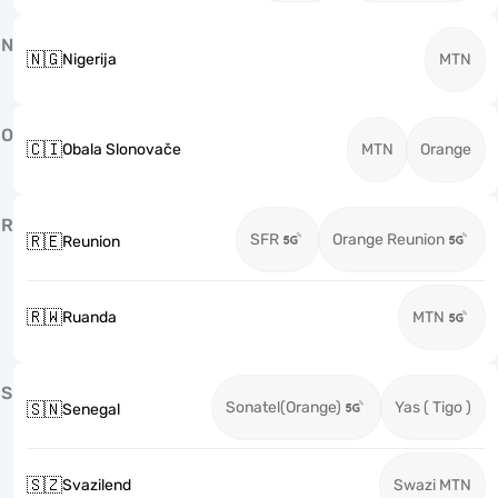
N
🇳🇬
Nigerija
MTN
O
🇨🇮
Obala Slonovače
MTN
Orange
R
SFR
Orange Reunion
🇷🇪
Reunion
🇷🇼
Ruanda
MTN
S
Sonatel(Orange)
Yas ( Tigo )
🇸🇳
Senegal
🇸🇿
Svazilend
Swazi MTN