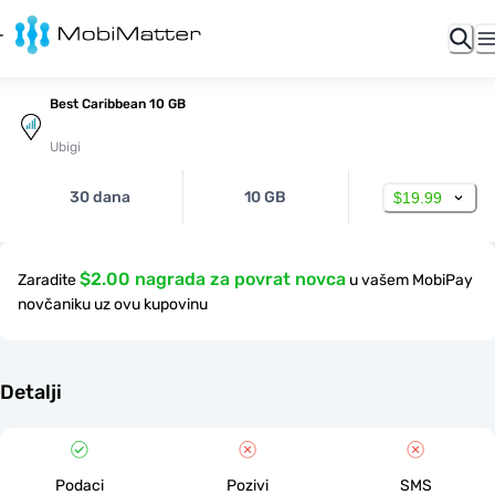
Best Caribbean 10 GB
Ubigi
30 dana
10 GB
$19.99
$2.00 nagrada za povrat novca
Zaradite
u vašem MobiPay
novčaniku uz ovu kupovinu
Detalji
Podaci
Pozivi
SMS