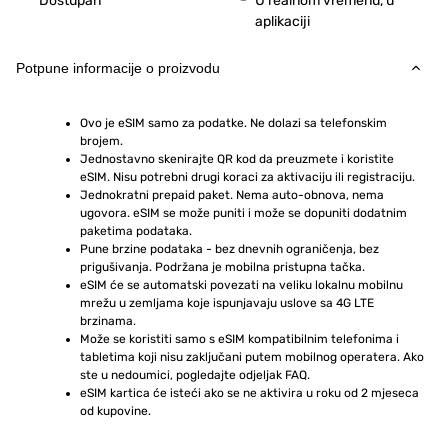
Dostupan
U realnom vremenu, u
aplikaciji
Potpune informacije o proizvodu
Ovo je eSIM samo za podatke. Ne dolazi sa telefonskim 
brojem.
Jednostavno skenirajte QR kod da preuzmete i koristite 
eSIM. Nisu potrebni drugi koraci za aktivaciju ili registraciju.
Jednokratni prepaid paket. Nema auto-obnova, nema 
ugovora. eSIM se može puniti i može se dopuniti dodatnim 
paketima podataka.
Pune brzine podataka - bez dnevnih ograničenja, bez 
prigušivanja. Podržana je mobilna pristupna tačka.
eSIM će se automatski povezati na veliku lokalnu mobilnu 
mrežu u zemljama koje ispunjavaju uslove sa 4G LTE 
brzinama.
Može se koristiti samo s eSIM kompatibilnim telefonima i 
tabletima koji nisu zaključani putem mobilnog operatera. Ako 
ste u nedoumici, pogledajte odjeljak FAQ.
eSIM kartica će isteći ako se ne aktivira u roku od 2 mjeseca 
od kupovine.