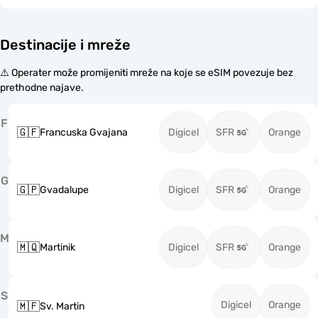
Destinacije i mreže
⚠️ Operater može promijeniti mreže na koje se eSIM povezuje bez
prethodne najave.
F
🇬🇫
Francuska Gvajana
Digicel
SFR
Orange
G
🇬🇵
Gvadalupe
Digicel
SFR
Orange
M
🇲🇶
Martinik
Digicel
SFR
Orange
S
Digicel
Orange
🇲🇫
Sv. Martin