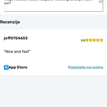
om?
Recenzije
jeff0754653
5.0
"
Nice and fast
"
App Store
Pogledajte sve ocjene