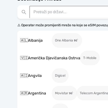
⚠️ Operater može promijeniti mreže na koje se eSIM povezu
🇦🇱
Albanija
One Albania
🇻🇮
Američka Djevičanska Ostrva
T-Mobile
🇦🇮
Angvila
Digicel
🇦🇷
Argentina
Movistar
Telecom Argentin