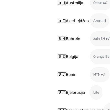
🇦🇺
Australija
Optus
🇦🇿
Azerbejdžan
Azercell
🇧🇭
Bahrein
zain BH
🇧🇪
Belgija
Orange Be
🇧🇯
Benin
MTN
🇧🇾
Bjelorusija
Life