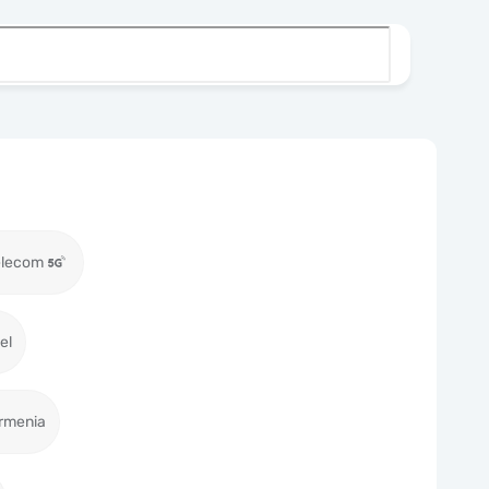
elecom
el
rmenia