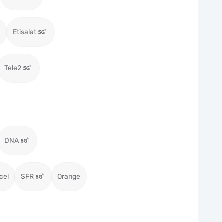
Etisalat
Tele2
DNA
cel
SFR
Orange