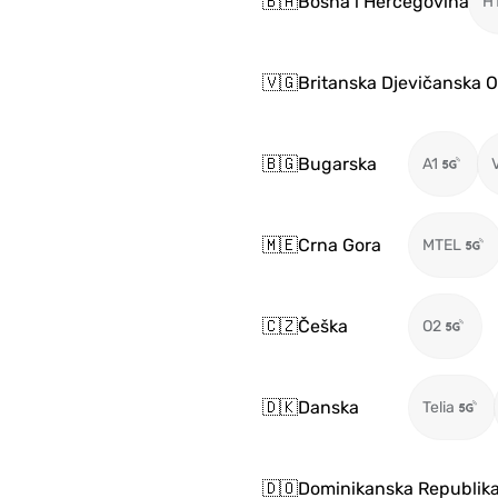
🇧🇦
Bosna i Hercegovina
H
🇻🇬
Britanska Djevičanska O
🇧🇬
Bugarska
A1
🇲🇪
Crna Gora
MTEL
🇨🇿
Češka
O2
🇩🇰
Danska
Telia
🇩🇴
Dominikanska Republik