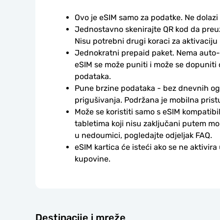
Ovo je eSIM samo za podatke. Ne dolazi
Jednostavno skenirajte QR kod da preuzm
Nisu potrebni drugi koraci za aktivaciju i
Jednokratni prepaid paket. Nema auto-
eSIM se može puniti i može se dopuniti
podataka.
Pune brzine podataka - bez dnevnih ogr
prigušivanja. Podržana je mobilna prist
Može se koristiti samo s eSIM kompatibil
tabletima koji nisu zaključani putem mo
u nedoumici, pogledajte odjeljak FAQ.
eSIM kartica će isteći ako se ne aktivira
kupovine.
Destinacije i mreže