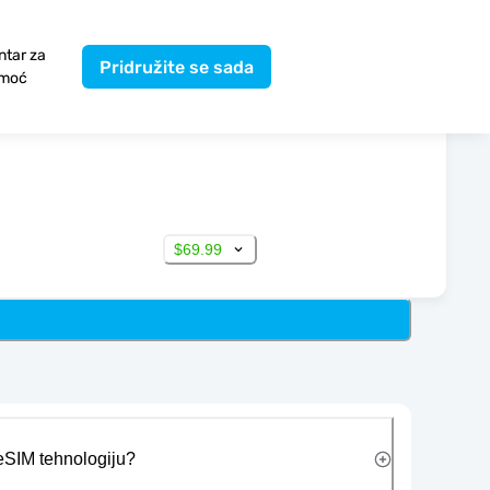
ntar za
Pridružite se sada
moć
$69.99
 eSIM tehnologiju?