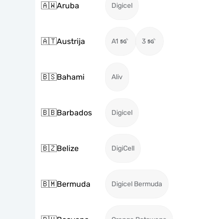
🇦🇼
Aruba
Digicel
🇦🇹
Austrija
A1
3
🇧🇸
Bahami
Aliv
🇧🇧
Barbados
Digicel
🇧🇿
Belize
DigiCell
🇧🇲
Bermuda
Digicel Bermuda