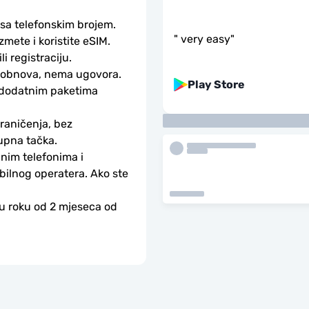
 sa telefonskim brojem.
"
very easy
"
ete i koristite eSIM. 
li registraciju.
obnova, nema ugovora. 
Play Store
 dodatnim paketima 
aničenja, bez 
upna tačka.
nim telefonima i 
bilnog operatera. Ako ste 
 u roku od 2 mjeseca od 