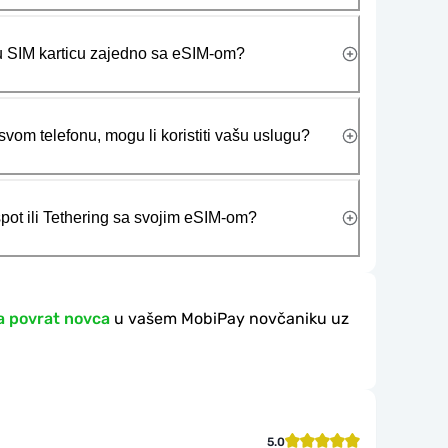
ičku SIM karticu zajedno sa eSIM-om?
vom telefonu, mogu li koristiti vašu uslugu?
tspot ili Tethering sa svojim eSIM-om?
a povrat novca
u vašem MobiPay novčaniku uz
5.0