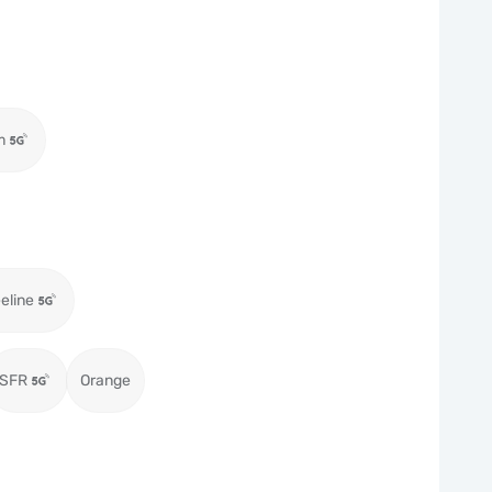
m
eeline
SFR
Orange