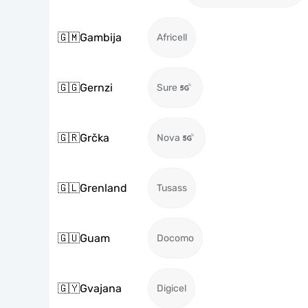
🇬🇲
Gambija
Africell
🇬🇬
Gernzi
Sure
🇬🇷
Grčka
Nova
🇬🇱
Grenland
Tusass
🇬🇺
Guam
Docomo
🇬🇾
Gvajana
Digicel