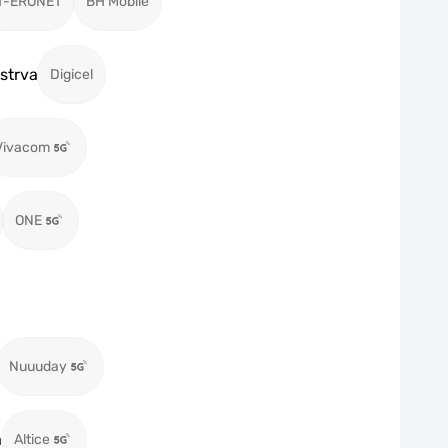
T-ERONET
BH Mobile
strva
Digicel
Vivacom
ONE
Nuuuday
a
Altice