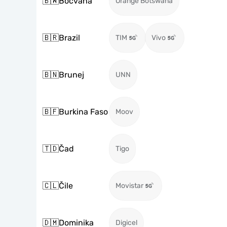
🇧🇼
Bocvana
Orange Botswana
🇧🇷
Brazil
TIM
Vivo
🇧🇳
Brunej
UNN
🇧🇫
Burkina Faso
Moov
🇹🇩
Čad
Tigo
🇨🇱
Čile
Movistar
🇩🇲
Dominika
Digicel