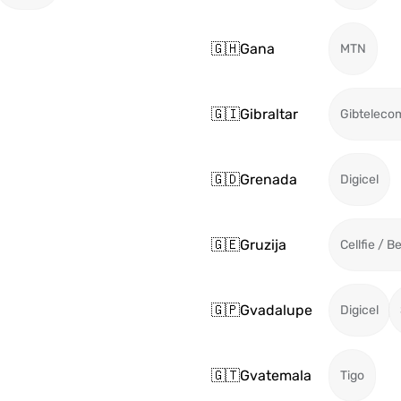
🇬🇭
Gana
MTN
🇬🇮
Gibraltar
Gibteleco
🇬🇩
Grenada
Digicel
🇬🇪
Gruzija
Cellfie / B
🇬🇵
Gvadalupe
Digicel
🇬🇹
Gvatemala
Tigo