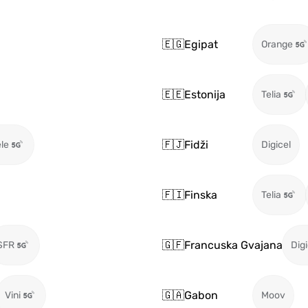
🇪🇬
Egipat
Orange
🇪🇪
Estonija
Telia
🇫🇯
Fidži
le
Digicel
🇫🇮
Finska
Telia
🇬🇫
Francuska Gvajana
SFR
Digi
🇬🇦
Gabon
Vini
Moov