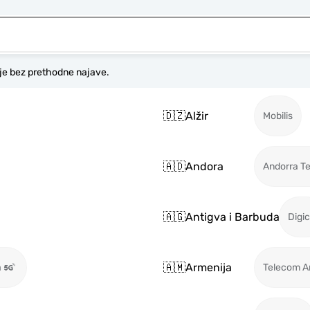
je bez prethodne najave.
🇩🇿
Alžir
Mobilis
🇦🇩
Andora
Andorra T
🇦🇬
Antigva i Barbuda
Digic
🇦🇲
Armenija
a
Telecom A