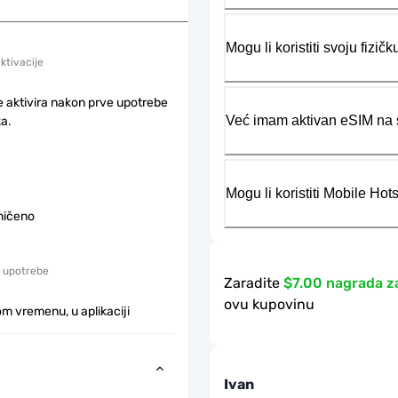
Mogu li koristiti svoju fiz
aktivacije
e aktivira nakon prve upotrebe
Već imam aktivan eSIM na s
a.
Mogu li koristiti Mobile Ho
ničeno
 upotrebe
Zaradite
$7.00 nagrada z
ovu kupovinu
m vremenu, u aplikaciji
Ivan