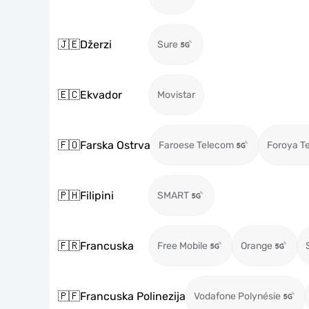
🇯🇪
Džerzi
Sure
🇪🇨
Ekvador
Movistar
🇫🇴
Farska Ostrva
Faroese Telecom
Foroya Te
🇵🇭
Filipini
SMART
🇫🇷
Francuska
Free Mobile
Orange
🇵🇫
Francuska Polinezija
Vodafone Polynésie