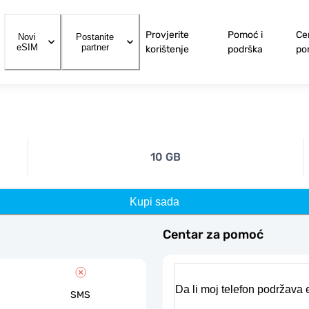
Provjerite
Pomoć i
Ce
Novi
Postanite
eSIM
partner
korištenje
podrška
po
10 GB
Kupi sada
Centar za pomoć
Da li moj telefon podržava
SMS