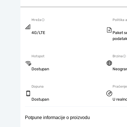
Mreža
Politika 
4G/LTE
Paket s
podatak
Hotspot
Brzina
Dostupan
Neogra
Dopuna
Praćenje
Dostupan
U realno
Potpune informacije o proizvodu