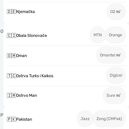
🇩🇪
Njemačka
O2
O
MTN
Orange
🇨🇮
Obala Slonovače
Omantel
🇴🇲
Oman
Digicel
🇹🇨
Ostrva Turks i Kaikos
🇮🇲
Ostrvo Man
Sure
P
Jazz
Zong (CMPak)
🇵🇰
Pakistan