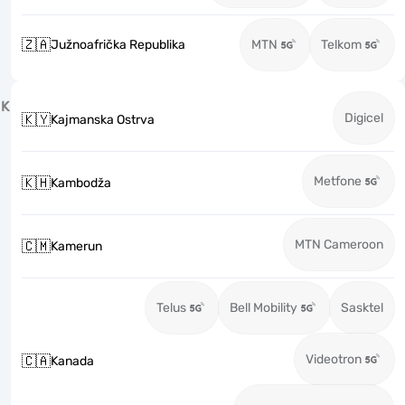
🇿🇦
Južnoafrička Republika
MTN
Telkom
K
Digicel
🇰🇾
Kajmanska Ostrva
Metfone
🇰🇭
Kambodža
MTN Cameroon
🇨🇲
Kamerun
Telus
Bell Mobility
Sasktel
Videotron
🇨🇦
Kanada