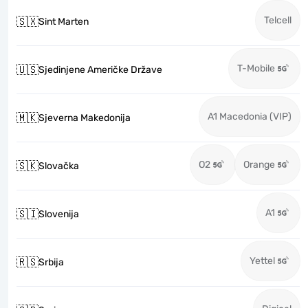
Telcell
🇸🇽
Sint Marten
T-Mobile
🇺🇸
Sjedinjene Američke Države
A1 Macedonia (VIP)
🇲🇰
Sjeverna Makedonija
O2
Orange
🇸🇰
Slovačka
A1
🇸🇮
Slovenija
Yettel
🇷🇸
Srbija