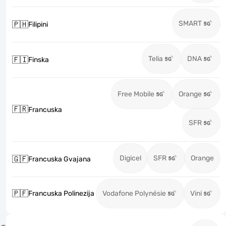
SMART
🇵🇭
Filipini
Telia
DNA
🇫🇮
Finska
Free Mobile
Orange
🇫🇷
Francuska
SFR
Digicel
SFR
Orange
🇬🇫
Francuska Gvajana
🇵🇫
Francuska Polinezija
Vodafone Polynésie
Vini