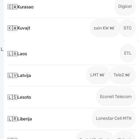
Digicel
🇨🇼
Kurasao
🇰🇼
Kuvajt
zain KW
STC
L
ETL
🇱🇦
Laos
LMT
Tele2
🇱🇻
Latvija
Econet Telecom
🇱🇸
Lesoto
Lonestar Cell MTN
🇱🇷
Liberija