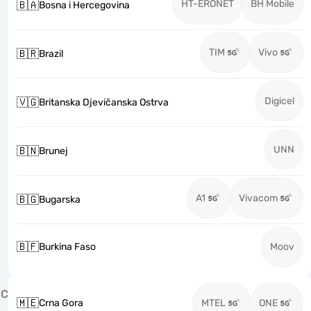
HT-ERONET
BH Mobile
🇧🇦
Bosna i Hercegovina
TIM
Vivo
🇧🇷
Brazil
Digicel
🇻🇬
Britanska Djevičanska Ostrva
UNN
🇧🇳
Brunej
A1
Vivacom
🇧🇬
Bugarska
🇧🇫
Burkina Faso
Moov
C
🇲🇪
Crna Gora
MTEL
ONE