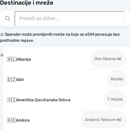
Destinacije i mreže
⚠️ Operater može promijeniti mreže na koje se eSIM povezuje bez
prethodne najave.
A
One Albania
🇦🇱
Albanija
Mobilis
🇩🇿
Alžir
T-Mobile
🇻🇮
Američka Djevičanska Ostrva
Andorra Telecom
🇦🇩
Andora