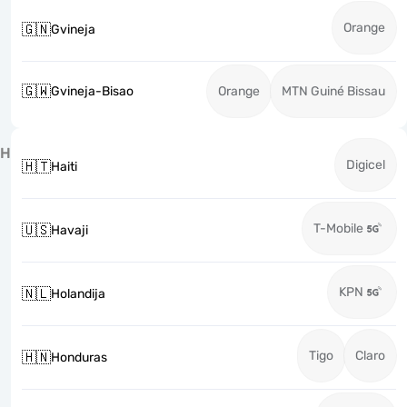
Orange
🇬🇳
Gvineja
🇬🇼
Gvineja-Bisao
Orange
MTN Guiné Bissau
H
Digicel
🇭🇹
Haiti
T-Mobile
🇺🇸
Havaji
KPN
🇳🇱
Holandija
Tigo
Claro
🇭🇳
Honduras