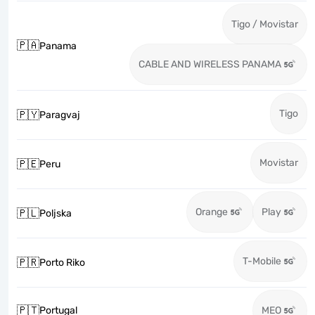
Tigo / Movistar
🇵🇦
Panama
CABLE AND WIRELESS PANAMA
Tigo
🇵🇾
Paragvaj
Movistar
🇵🇪
Peru
Orange
Play
🇵🇱
Poljska
T-Mobile
🇵🇷
Porto Riko
🇵🇹
Portugal
MEO