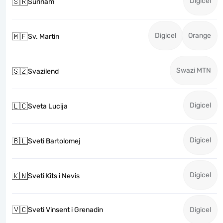
Digicel
🇸🇷
Surinam
Digicel
Orange
🇲🇫
Sv. Martin
Swazi MTN
🇸🇿
Svazilend
Digicel
🇱🇨
Sveta Lucija
Digicel
🇧🇱
Sveti Bartolomej
Digicel
🇰🇳
Sveti Kits i Nevis
🇻🇨
Sveti Vinsent i Grenadin
Digicel