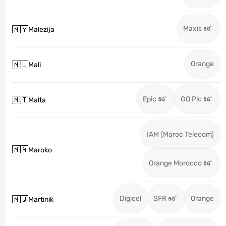
Maxis
🇲🇾
Malezija
Orange
🇲🇱
Mali
Epic
GO Plc
🇲🇹
Malta
IAM (Maroc Telecom)
🇲🇦
Maroko
Orange Morocco
Digicel
SFR
Orange
🇲🇶
Martinik