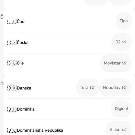
Č
Tigo
🇹🇩
Čad
O2
🇨🇿
Češka
🇨🇱
Čile
Movistar
D
Telia
Nuuuday
🇩🇰
Danska
Digicel
🇩🇲
Dominika
Altice
🇩🇴
Dominikanska Republika