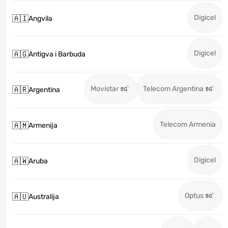
Digicel
🇦🇮
Angvila
Digicel
🇦🇬
Antigva i Barbuda
Movistar
Telecom Argentina
🇦🇷
Argentina
Telecom Armenia
🇦🇲
Armenija
Digicel
🇦🇼
Aruba
Optus
🇦🇺
Australija