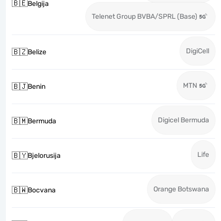
🇧🇪
Belgija
Telenet Group BVBA/SPRL (Base)
DigiCell
🇧🇿
Belize
MTN
🇧🇯
Benin
Digicel Bermuda
🇧🇲
Bermuda
Life
🇧🇾
Bjelorusija
Orange Botswana
🇧🇼
Bocvana