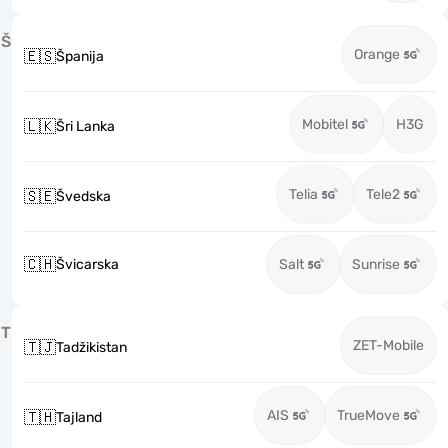
Š
Orange
🇪🇸
Španija
Mobitel
H3G
🇱🇰
Šri Lanka
Telia
Tele2
🇸🇪
Švedska
🇨🇭
Švicarska
Salt
Sunrise
T
ZET-Mobile
🇹🇯
Tadžikistan
AIS
TrueMove
🇹🇭
Tajland