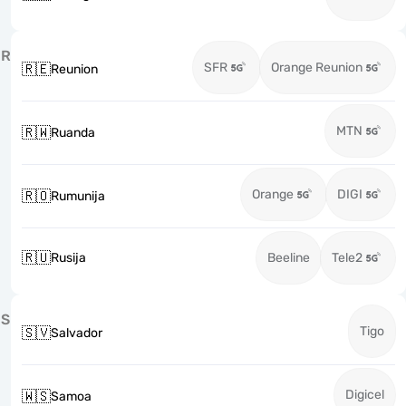
R
SFR
Orange Reunion
🇷🇪
Reunion
MTN
🇷🇼
Ruanda
Orange
DIGI
🇷🇴
Rumunija
🇷🇺
Rusija
Beeline
Tele2
S
Tigo
🇸🇻
Salvador
Digicel
🇼🇸
Samoa