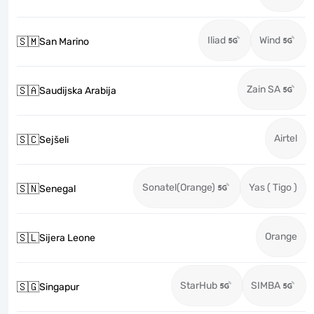
Iliad
Wind
🇸🇲
San Marino
Zain SA
🇸🇦
Saudijska Arabija
Airtel
🇸🇨
Sejšeli
Sonatel(Orange)
Yas ( Tigo )
🇸🇳
Senegal
Orange
🇸🇱
Sijera Leone
StarHub
SIMBA
🇸🇬
Singapur