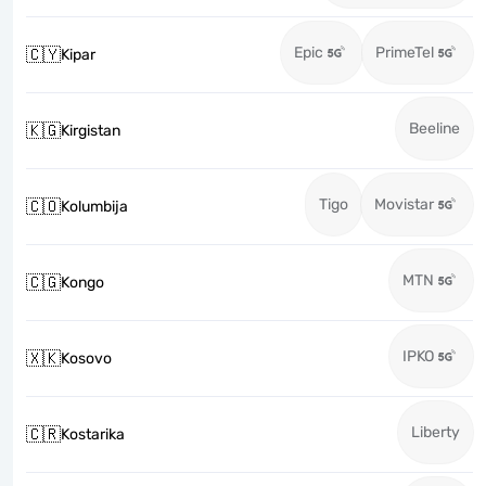
Epic
PrimeTel
🇨🇾
Kipar
Beeline
🇰🇬
Kirgistan
Tigo
Movistar
🇨🇴
Kolumbija
MTN
🇨🇬
Kongo
IPKO
🇽🇰
Kosovo
Liberty
🇨🇷
Kostarika