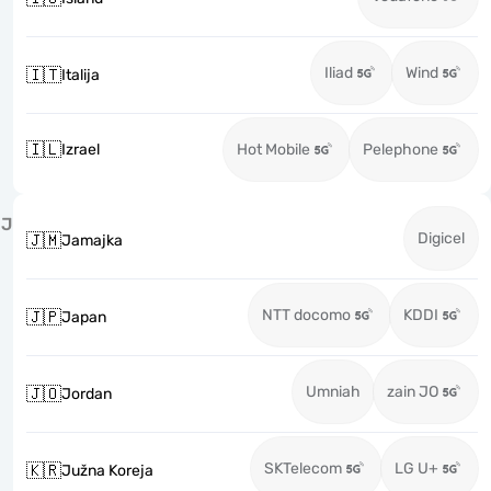
Iliad
Wind
🇮🇹
Italija
🇮🇱
Izrael
Hot Mobile
Pelephone
J
Digicel
🇯🇲
Jamajka
NTT docomo
KDDI
🇯🇵
Japan
Umniah
zain JO
🇯🇴
Jordan
SKTelecom
LG U+
🇰🇷
Južna Koreja