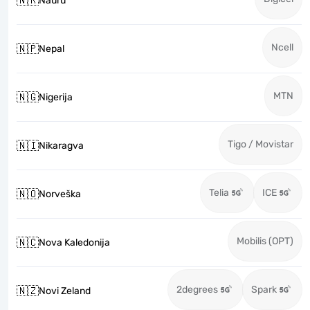
🇳🇷
Nauru
Ncell
🇳🇵
Nepal
MTN
🇳🇬
Nigerija
Tigo / Movistar
🇳🇮
Nikaragva
Telia
ICE
🇳🇴
Norveška
Mobilis (OPT)
🇳🇨
Nova Kaledonija
2degrees
Spark
🇳🇿
Novi Zeland