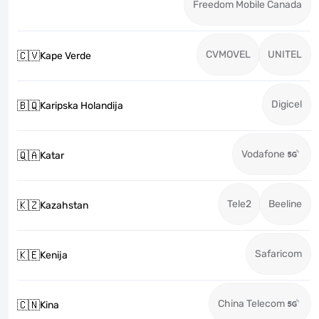
Freedom Mobile Canada
CVMOVEL
UNITEL
🇨🇻
Kape Verde
Digicel
🇧🇶
Karipska Holandija
Vodafone
🇶🇦
Katar
Tele2
Beeline
🇰🇿
Kazahstan
Safaricom
🇰🇪
Kenija
China Telecom
🇨🇳
Kina