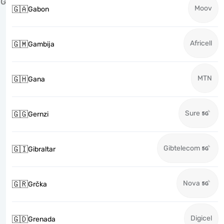
G
Moov
🇬🇦
Gabon
Africell
🇬🇲
Gambija
MTN
🇬🇭
Gana
Sure
🇬🇬
Gernzi
Gibtelecom
🇬🇮
Gibraltar
Nova
🇬🇷
Grčka
Digicel
🇬🇩
Grenada