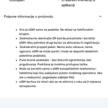
Dostupan
U realnom vremenu, u
aplikaciji
Potpune informacije o proizvodu
Ovo je eSIM samo za podatke. Ne dolazi sa telefonskim 
brojem.
Jednostavno skenirajte QR kod da preuzmete i koristite 
eSIM. Nisu potrebni drugi koraci za aktivaciju ili registraciju.
Jednokratni prepaid paket. Nema auto-obnova, nema 
ugovora. eSIM se može puniti i može se dopuniti dodatnim 
paketima podataka.
Pune brzine podataka - bez dnevnih ograničenja, bez 
prigušivanja. Podržana je mobilna pristupna tačka.
Može se koristiti samo s eSIM kompatibilnim telefonima i 
tabletima koji nisu zaključani putem mobilnog operatera. Ako 
ste u nedoumici, pogledajte odjeljak FAQ.
eSIM kartica će isteći ako se ne aktivira u roku od 2 mjeseca 
od kupovine.