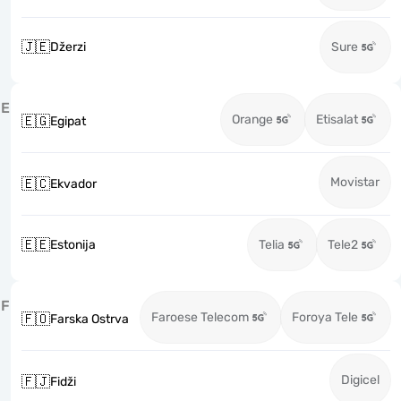
🇯🇪
Džerzi
Sure
E
Orange
Etisalat
🇪🇬
Egipat
Movistar
🇪🇨
Ekvador
🇪🇪
Estonija
Telia
Tele2
F
Faroese Telecom
Foroya Tele
🇫🇴
Farska Ostrva
Digicel
🇫🇯
Fidži