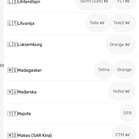
7acht (Salt)
FL1
🇱🇮
Lihtenštajn
Telia
Tele2
🇱🇹
Litvanija
🇱🇺
Luksemburg
Orange
M
Telma
Orange
🇲🇬
Madagaskar
Yettel
🇭🇺
Mađarska
SFR
🇾🇹
Majote
CTM
🇲🇴
Makao (SAR Kina)