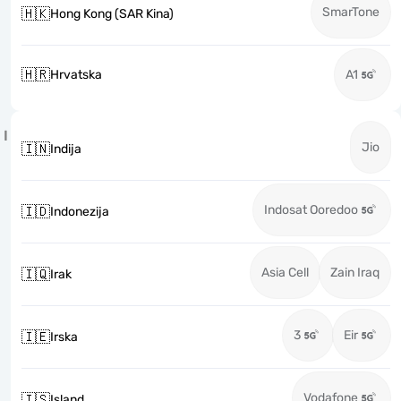
SmarTone
🇭🇰
Hong Kong (SAR Kina)
🇭🇷
Hrvatska
A1
I
Jio
🇮🇳
Indija
Indosat Ooredoo
🇮🇩
Indonezija
Asia Cell
Zain Iraq
🇮🇶
Irak
3
Eir
🇮🇪
Irska
Vodafone
🇮🇸
Island