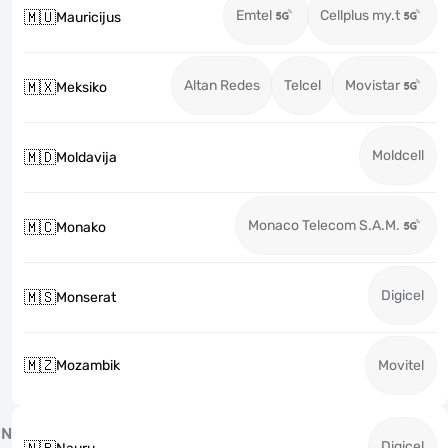
Emtel
Cellplus my.t
🇲🇺
Mauricijus
Altan Redes
Telcel
Movistar
🇲🇽
Meksiko
Moldcell
🇲🇩
Moldavija
Monaco Telecom S.A.M.
🇲🇨
Monako
Digicel
🇲🇸
Monserat
🇲🇿
Mozambik
Movitel
N
Digicel