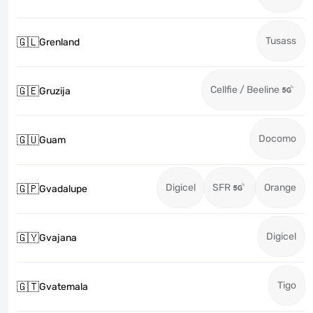
Tusass
🇬🇱
Grenland
Cellfie / Beeline
🇬🇪
Gruzija
Docomo
🇬🇺
Guam
Digicel
SFR
Orange
🇬🇵
Gvadalupe
Digicel
🇬🇾
Gvajana
Tigo
🇬🇹
Gvatemala