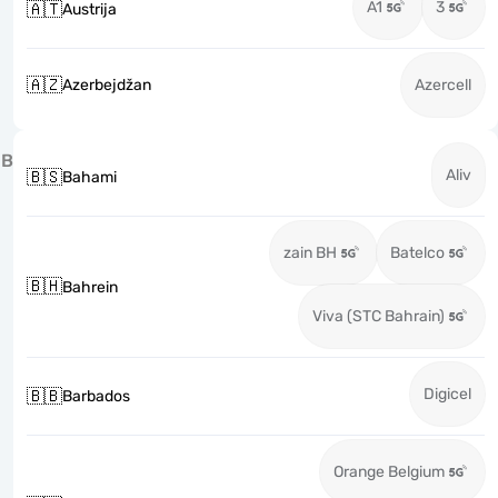
A1
3
🇦🇹
Austrija
🇦🇿
Azerbejdžan
Azercell
B
Aliv
🇧🇸
Bahami
zain BH
Batelco
🇧🇭
Bahrein
Viva (STC Bahrain)
Digicel
🇧🇧
Barbados
Orange Belgium