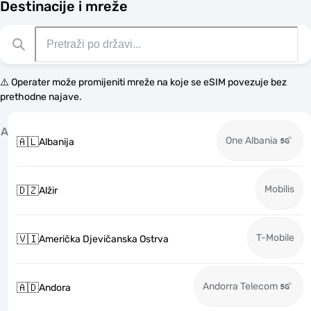
Destinacije i mreže
⚠️ Operater može promijeniti mreže na koje se eSIM povezuje bez
prethodne najave.
A
One Albania
🇦🇱
Albanija
Mobilis
🇩🇿
Alžir
T-Mobile
🇻🇮
Američka Djevičanska Ostrva
Andorra Telecom
🇦🇩
Andora