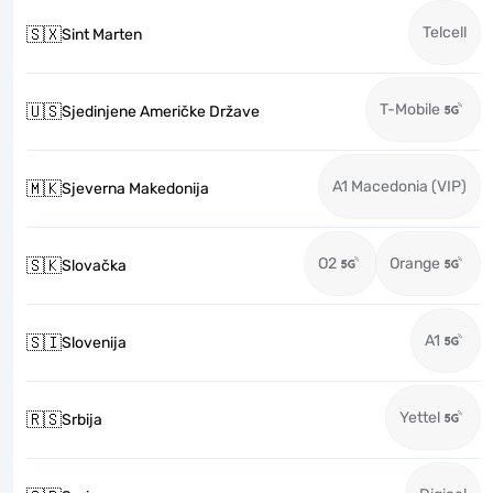
Telcell
🇸🇽
Sint Marten
T-Mobile
🇺🇸
Sjedinjene Američke Države
A1 Macedonia (VIP)
🇲🇰
Sjeverna Makedonija
O2
Orange
🇸🇰
Slovačka
A1
🇸🇮
Slovenija
Yettel
🇷🇸
Srbija