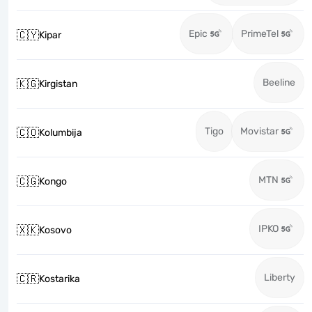
Epic
PrimeTel
🇨🇾
Kipar
Beeline
🇰🇬
Kirgistan
Tigo
Movistar
🇨🇴
Kolumbija
MTN
🇨🇬
Kongo
IPKO
🇽🇰
Kosovo
Liberty
🇨🇷
Kostarika