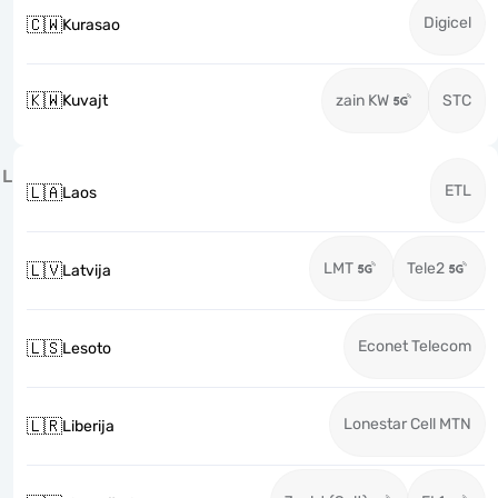
Digicel
🇨🇼
Kurasao
🇰🇼
Kuvajt
zain KW
STC
L
ETL
🇱🇦
Laos
LMT
Tele2
🇱🇻
Latvija
Econet Telecom
🇱🇸
Lesoto
Lonestar Cell MTN
🇱🇷
Liberija