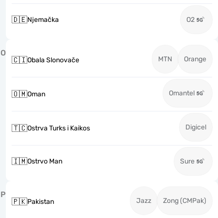
🇩🇪
Njemačka
O2
O
MTN
Orange
🇨🇮
Obala Slonovače
Omantel
🇴🇲
Oman
Digicel
🇹🇨
Ostrva Turks i Kaikos
🇮🇲
Ostrvo Man
Sure
P
Jazz
Zong (CMPak)
🇵🇰
Pakistan