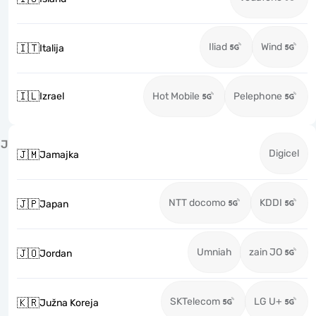
Iliad
Wind
🇮🇹
Italija
🇮🇱
Izrael
Hot Mobile
Pelephone
J
Digicel
🇯🇲
Jamajka
NTT docomo
KDDI
🇯🇵
Japan
Umniah
zain JO
🇯🇴
Jordan
SKTelecom
LG U+
🇰🇷
Južna Koreja