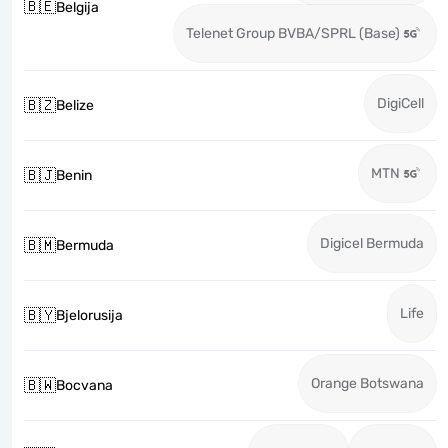
🇧🇪
Belgija
Telenet Group BVBA/SPRL (Base)
DigiCell
🇧🇿
Belize
MTN
🇧🇯
Benin
Digicel Bermuda
🇧🇲
Bermuda
Life
🇧🇾
Bjelorusija
Orange Botswana
🇧🇼
Bocvana