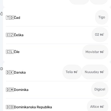
Č
Tigo
🇹🇩
Čad
O2
🇨🇿
Češka
🇨🇱
Čile
Movistar
D
Telia
Nuuuday
🇩🇰
Danska
Digicel
🇩🇲
Dominika
Altice
🇩🇴
Dominikanska Republika