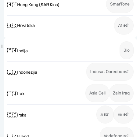
SmarTone
🇭🇰
Hong Kong (SAR Kina)
🇭🇷
Hrvatska
A1
I
Jio
🇮🇳
Indija
Indosat Ooredoo
🇮🇩
Indonezija
Asia Cell
Zain Iraq
🇮🇶
Irak
3
Eir
🇮🇪
Irska
Vodafone
🇮🇸
Island