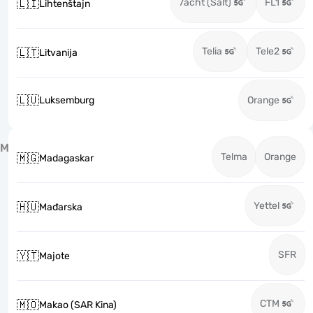
7acht (Salt)
FL1
🇱🇮
Lihtenštajn
Telia
Tele2
🇱🇹
Litvanija
🇱🇺
Luksemburg
Orange
M
Telma
Orange
🇲🇬
Madagaskar
Yettel
🇭🇺
Mađarska
SFR
🇾🇹
Majote
CTM
🇲🇴
Makao (SAR Kina)