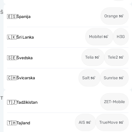
Š
Orange
🇪🇸
Španija
Mobitel
H3G
🇱🇰
Šri Lanka
Telia
Tele2
🇸🇪
Švedska
🇨🇭
Švicarska
Salt
Sunrise
T
ZET-Mobile
🇹🇯
Tadžikistan
AIS
TrueMove
🇹🇭
Tajland