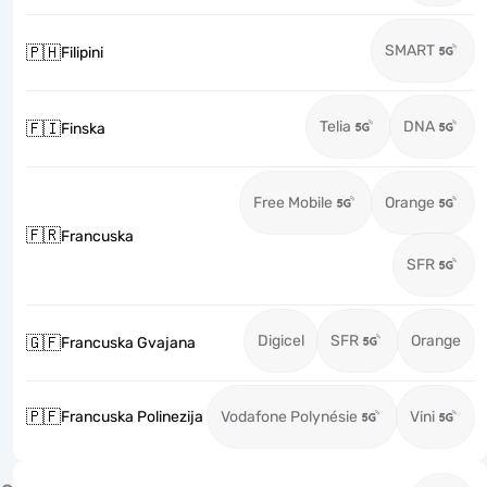
SMART
🇵🇭
Filipini
Telia
DNA
🇫🇮
Finska
Free Mobile
Orange
🇫🇷
Francuska
SFR
Digicel
SFR
Orange
🇬🇫
Francuska Gvajana
🇵🇫
Francuska Polinezija
Vodafone Polynésie
Vini