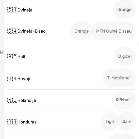
Orange
🇬🇳
Gvineja
🇬🇼
Gvineja-Bisao
Orange
MTN Guiné Bissau
H
Digicel
🇭🇹
Haiti
T-Mobile
🇺🇸
Havaji
KPN
🇳🇱
Holandija
Tigo
Claro
🇭🇳
Honduras