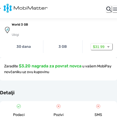
World 3 GB
Ubigi
30 dana
3 GB
$31.99
$3.20 nagrada za povrat novca
Zaradite
u vašem MobiPay
novčaniku uz ovu kupovinu
Detalji
Podaci
Pozivi
SMS