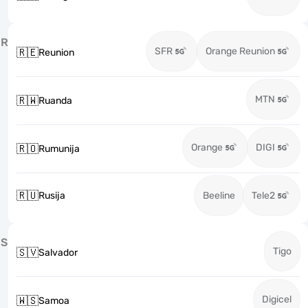
R
SFR
Orange Reunion
🇷🇪
Reunion
MTN
🇷🇼
Ruanda
Orange
DIGI
🇷🇴
Rumunija
🇷🇺
Rusija
Beeline
Tele2
S
Tigo
🇸🇻
Salvador
Digicel
🇼🇸
Samoa