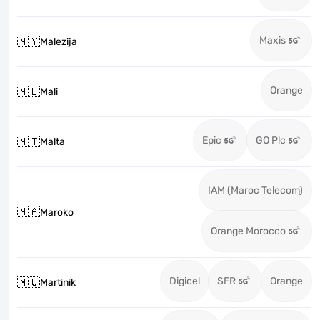
Maxis
🇲🇾
Malezija
Orange
🇲🇱
Mali
Epic
GO Plc
🇲🇹
Malta
IAM (Maroc Telecom)
🇲🇦
Maroko
Orange Morocco
Digicel
SFR
Orange
🇲🇶
Martinik