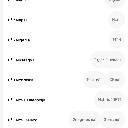
🇳🇷
Nauru
Ncell
🇳🇵
Nepal
MTN
🇳🇬
Nigerija
Tigo / Movistar
🇳🇮
Nikaragva
Telia
ICE
🇳🇴
Norveška
Mobilis (OPT)
🇳🇨
Nova Kaledonija
2degrees
Spark
🇳🇿
Novi Zeland