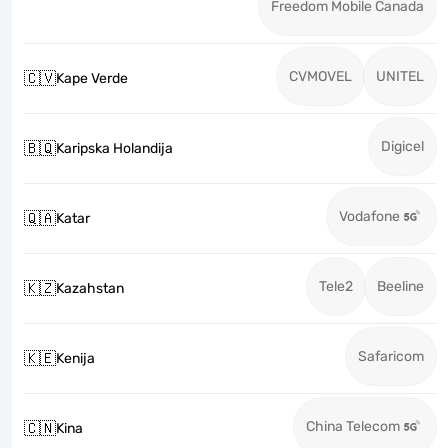
Freedom Mobile Canada
CVMOVEL
UNITEL
🇨🇻
Kape Verde
Digicel
🇧🇶
Karipska Holandija
Vodafone
🇶🇦
Katar
Tele2
Beeline
🇰🇿
Kazahstan
Safaricom
🇰🇪
Kenija
China Telecom
🇨🇳
Kina