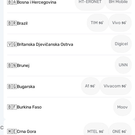
HT-ERONET
BH Mobile
🇧🇦
Bosna i Hercegovina
TIM
Vivo
🇧🇷
Brazil
Digicel
🇻🇬
Britanska Djevičanska Ostrva
UNN
🇧🇳
Brunej
A1
Vivacom
🇧🇬
Bugarska
🇧🇫
Burkina Faso
Moov
C
🇲🇪
Crna Gora
MTEL
ONE