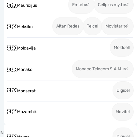
Emtel
Cellplus my.t
🇲🇺
Mauricijus
Altan Redes
Telcel
Movistar
🇲🇽
Meksiko
Moldcell
🇲🇩
Moldavija
Monaco Telecom S.A.M.
🇲🇨
Monako
Digicel
🇲🇸
Monserat
🇲🇿
Mozambik
Movitel
N
Digicel