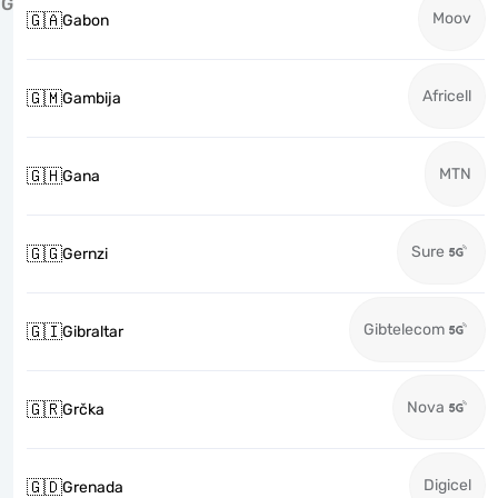
G
Moov
🇬🇦
Gabon
Africell
🇬🇲
Gambija
MTN
🇬🇭
Gana
Sure
🇬🇬
Gernzi
Gibtelecom
🇬🇮
Gibraltar
Nova
🇬🇷
Grčka
Digicel
🇬🇩
Grenada