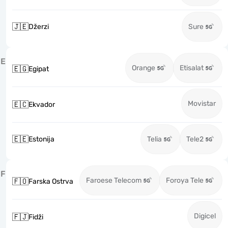
🇯🇪
Džerzi
Sure
E
Orange
Etisalat
🇪🇬
Egipat
Movistar
🇪🇨
Ekvador
🇪🇪
Estonija
Telia
Tele2
F
Faroese Telecom
Foroya Tele
🇫🇴
Farska Ostrva
Digicel
🇫🇯
Fidži