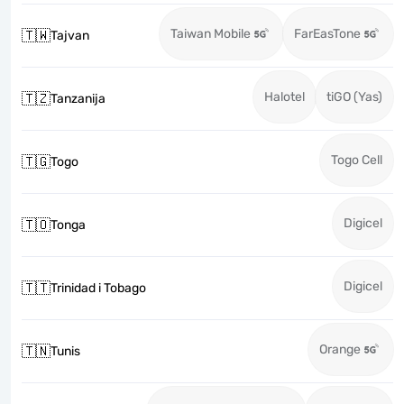
Taiwan Mobile
FarEasTone
🇹🇼
Tajvan
Halotel
tiGO (Yas)
🇹🇿
Tanzanija
Togo Cell
🇹🇬
Togo
Digicel
🇹🇴
Tonga
Digicel
🇹🇹
Trinidad i Tobago
Orange
🇹🇳
Tunis