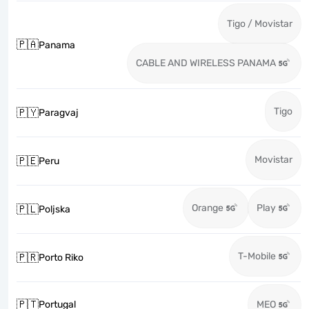
Tigo / Movistar
🇵🇦
Panama
CABLE AND WIRELESS PANAMA
Tigo
🇵🇾
Paragvaj
Movistar
🇵🇪
Peru
Orange
Play
🇵🇱
Poljska
T-Mobile
🇵🇷
Porto Riko
🇵🇹
Portugal
MEO