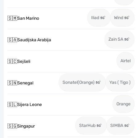
Iliad
Wind
🇸🇲
San Marino
Zain SA
🇸🇦
Saudijska Arabija
Airtel
🇸🇨
Sejšeli
Sonatel(Orange)
Yas ( Tigo )
🇸🇳
Senegal
Orange
🇸🇱
Sijera Leone
StarHub
SIMBA
🇸🇬
Singapur