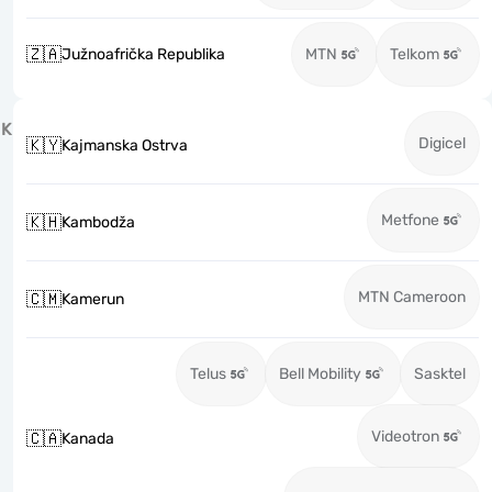
🇿🇦
Južnoafrička Republika
MTN
Telkom
K
Digicel
🇰🇾
Kajmanska Ostrva
Metfone
🇰🇭
Kambodža
MTN Cameroon
🇨🇲
Kamerun
Telus
Bell Mobility
Sasktel
Videotron
🇨🇦
Kanada