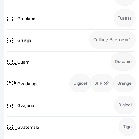
Tusass
🇬🇱
Grenland
Cellfie / Beeline
🇬🇪
Gruzija
Docomo
🇬🇺
Guam
Digicel
SFR
Orange
🇬🇵
Gvadalupe
Digicel
🇬🇾
Gvajana
Tigo
🇬🇹
Gvatemala