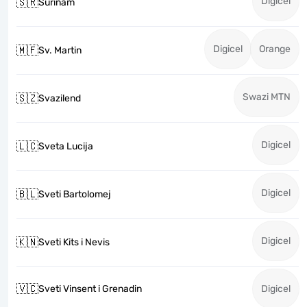
Digicel
🇸🇷
Surinam
Digicel
Orange
🇲🇫
Sv. Martin
Swazi MTN
🇸🇿
Svazilend
Digicel
🇱🇨
Sveta Lucija
Digicel
🇧🇱
Sveti Bartolomej
Digicel
🇰🇳
Sveti Kits i Nevis
🇻🇨
Sveti Vinsent i Grenadin
Digicel