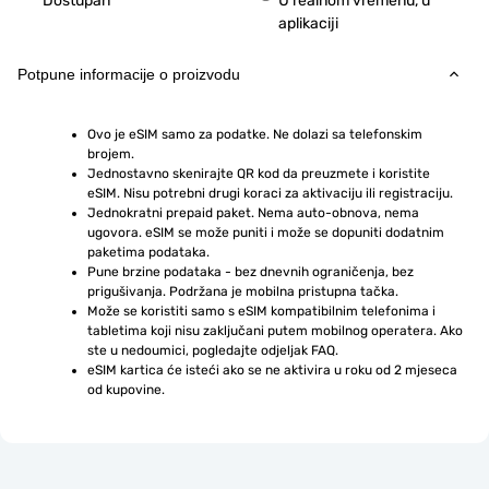
Dostupan
U realnom vremenu, u
aplikaciji
Potpune informacije o proizvodu
Ovo je eSIM samo za podatke. Ne dolazi sa telefonskim 
brojem.
Jednostavno skenirajte QR kod da preuzmete i koristite 
eSIM. Nisu potrebni drugi koraci za aktivaciju ili registraciju.
Jednokratni prepaid paket. Nema auto-obnova, nema 
ugovora. eSIM se može puniti i može se dopuniti dodatnim 
paketima podataka.
Pune brzine podataka - bez dnevnih ograničenja, bez 
prigušivanja. Podržana je mobilna pristupna tačka.
Može se koristiti samo s eSIM kompatibilnim telefonima i 
tabletima koji nisu zaključani putem mobilnog operatera. Ako 
ste u nedoumici, pogledajte odjeljak FAQ.
eSIM kartica će isteći ako se ne aktivira u roku od 2 mjeseca 
od kupovine.