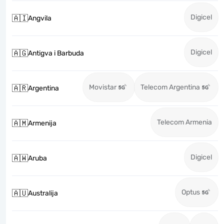
Digicel
🇦🇮
Angvila
Digicel
🇦🇬
Antigva i Barbuda
Movistar
Telecom Argentina
🇦🇷
Argentina
Telecom Armenia
🇦🇲
Armenija
Digicel
🇦🇼
Aruba
Optus
🇦🇺
Australija