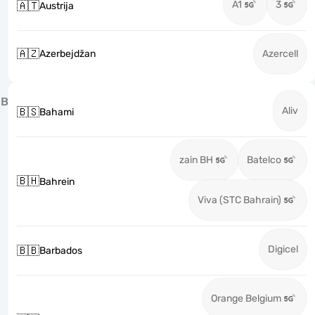
A1
3
🇦🇹
Austrija
🇦🇿
Azerbejdžan
Azercell
B
Aliv
🇧🇸
Bahami
zain BH
Batelco
🇧🇭
Bahrein
Viva (STC Bahrain)
Digicel
🇧🇧
Barbados
Orange Belgium