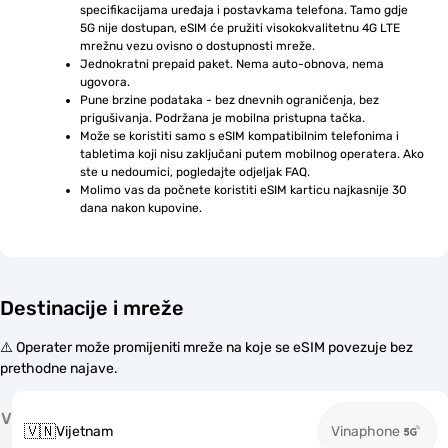
specifikacijama uređaja i postavkama telefona. Tamo gdje 
5G nije dostupan, eSIM će pružiti visokokvalitetnu 4G LTE 
mrežnu vezu ovisno o dostupnosti mreže.
Jednokratni prepaid paket. Nema auto-obnova, nema 
ugovora.
Pune brzine podataka - bez dnevnih ograničenja, bez 
prigušivanja. Podržana je mobilna pristupna tačka.
Može se koristiti samo s eSIM kompatibilnim telefonima i 
tabletima koji nisu zaključani putem mobilnog operatera. Ako 
ste u nedoumici, pogledajte odjeljak FAQ.
Molimo vas da počnete koristiti eSIM karticu najkasnije 30 
dana nakon kupovine.
Destinacije i mreže
⚠️ Operater može promijeniti mreže na koje se eSIM povezuje bez
prethodne najave.
V
🇻🇳
Vijetnam
Vinaphone