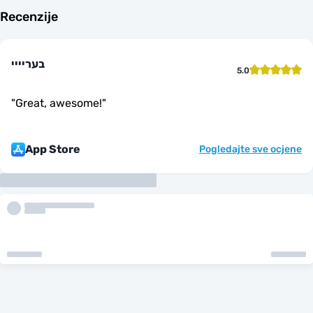
Recenzije
בעריייי
5.0
"
Great, awesome!
"
App Store
Pogledajte sve ocjene