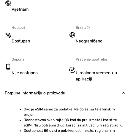
Vijetnam
Hotspot
Brzina
Dostupan
Neograničeno
Dopuna
Praćenje upotrebe
Nije dostupno
U realnom vremenu, u
aplikaciji
Potpune informacije o proizvodu
Ovo je eSIM samo za podatke. Ne dolazi sa telefonskim 
brojem.
Jednostavno skenirajte QR kod da preuzmete i koristite 
eSIM. Nisu potrebni drugi koraci za aktivaciju ili registraciju.
Dostupnost 5G ovisi o pokrivenosti mreže, regionalnim 