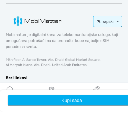
srpski
Mobimatter je digitalni kanal za telekomunikacijske usluge, koji
omogućava potrošačima da pronađu i kupe najbolje eSIM
ponude na svetu.
14th floor, Al Sarab Tower, Abu Dhabi Global Market Square,
Al Maryah Island, Abu Dhabi, United Arab Emirates
Brzi linkovi
Blog
Vodiči
Kupi sada
Kuća
Moji eSIM-ovi
Nagrade
O tome
Pomoć i podrška
Uslovi i odredbe
Politika privatnosti