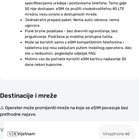
specifikacijama uređaja i postavkama telefona. Tamo gdje 
5G nije dostupan, eSIM će pružiti visokokvalitetnu 4G LTE 
mrežnu vezu ovisno o dostupnosti mreže.
Jednokratni prepaid paket. Nema auto-obnova, nema 
ugovora.
Pune brzine podataka - bez dnevnih ograničenja, bez 
prigušivanja. Podržana je mobilna pristupna tačka.
Može se koristiti samo s eSIM kompatibilnim telefonima i 
tabletima koji nisu zaključani putem mobilnog operatera. Ako 
ste u nedoumici, pogledajte odjeljak FAQ.
Molimo vas da počnete koristiti eSIM karticu najkasnije 30 
dana nakon kupovine.
Destinacije i mreže
⚠️ Operater može promijeniti mreže na koje se eSIM povezuje bez
prethodne najave.
V
🇻🇳
Vijetnam
Vinaphone