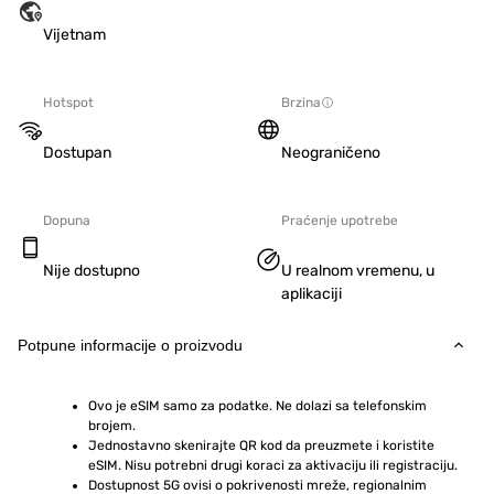
Vijetnam
Hotspot
Brzina
Dostupan
Neograničeno
Dopuna
Praćenje upotrebe
Nije dostupno
U realnom vremenu, u
aplikaciji
Potpune informacije o proizvodu
Ovo je eSIM samo za podatke. Ne dolazi sa telefonskim 
brojem.
Jednostavno skenirajte QR kod da preuzmete i koristite 
eSIM. Nisu potrebni drugi koraci za aktivaciju ili registraciju.
Dostupnost 5G ovisi o pokrivenosti mreže, regionalnim 