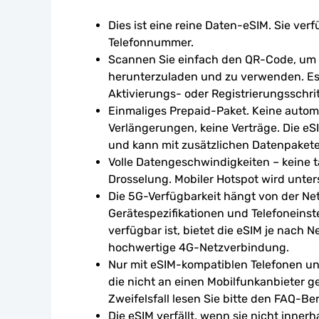
Dies ist eine reine Daten-eSIM. Sie verf
Telefonnummer.
Scannen Sie einfach den QR-Code, um d
herunterzuladen und zu verwenden. Es 
Aktivierungs- oder Registrierungsschrit
Einmaliges Prepaid-Paket. Keine autom
Verlängerungen, keine Verträge. Die eSI
und kann mit zusätzlichen Datenpaket
Volle Datengeschwindigkeiten – keine tä
Drosselung. Mobiler Hotspot wird unters
Die 5G-Verfügbarkeit hängt von der Ne
Gerätespezifikationen und Telefoneinst
verfügbar ist, bietet die eSIM je nach N
hochwertige 4G-Netzverbindung.
Nur mit eSIM-kompatiblen Telefonen un
die nicht an einen Mobilfunkanbieter g
Zweifelsfall lesen Sie bitte den FAQ-Ber
Die eSIM verfällt, wenn sie nicht inner