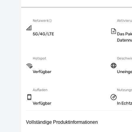
Netzwerk
Aktivieru
5G/4G/LTE
Das Pak
Datennu
Hotspot
Geschwin
Verfügbar
Uneing
Aufladen
Nutzung
Verfügbar
In Echtz
Vollständige Produktinformationen