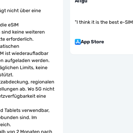
Aligü
ügt nicht über eine 
"
I think it is the best e-SI
ie eSIM 
sind keine weiteren 
te erforderlich.
App Store
atischen 
M ist wiederaufladbar 
en aufgeladen werden.
glichen Limits, keine 
tützt.
tzabdeckung, regionalen 
ellungen ab. Wo 5G nicht 
etzverfügbarkeit eine 
d Tablets verwendbar, 
ebunden sind. Im 
eich.
halb von 2 Monaten nach 