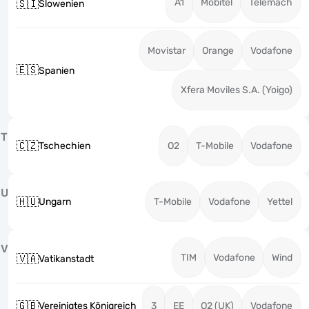
A1
Mobitel
Telemach
🇸🇮
Slowenien
Movistar
Orange
Vodafone
🇪🇸
Spanien
Xfera Moviles S.A. (Yoigo)
T
🇨🇿
Tschechien
O2
T-Mobile
Vodafone
U
🇭🇺
Ungarn
T-Mobile
Vodafone
Yettel
V
TIM
Vodafone
Wind
🇻🇦
Vatikanstadt
🇬🇧
Vereinigtes Königreich
3
EE
O2 (UK)
Vodafone