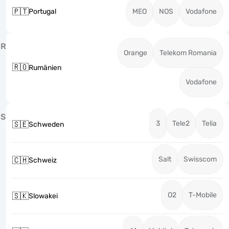
🇵🇹
Portugal
MEO
NOS
Vodafone
R
Orange
Telekom Romania
🇷🇴
Rumänien
Vodafone
S
3
Tele2
Telia
🇸🇪
Schweden
Salt
Swisscom
🇨🇭
Schweiz
O2
T-Mobile
🇸🇰
Slowakei