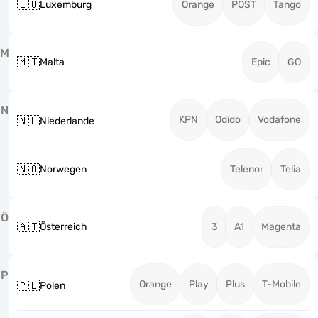
🇱🇺
Luxemburg
Orange
POST
Tango
M
🇲🇹
Malta
Epic
GO
N
KPN
Odido
Vodafone
🇳🇱
Niederlande
🇳🇴
Norwegen
Telenor
Telia
Ö
🇦🇹
Österreich
3
A1
Magenta
P
Orange
Play
Plus
T-Mobile
🇵🇱
Polen