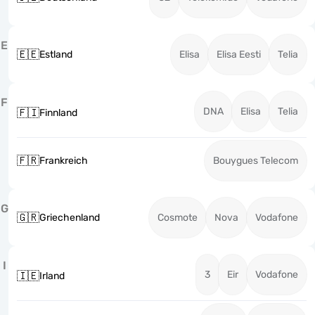
E
🇪🇪
Estland
Elisa
Elisa Eesti
Telia
F
DNA
Elisa
Telia
🇫🇮
Finnland
🇫🇷
Frankreich
Bouygues Telecom
G
🇬🇷
Griechenland
Cosmote
Nova
Vodafone
I
3
Eir
Vodafone
🇮🇪
Irland