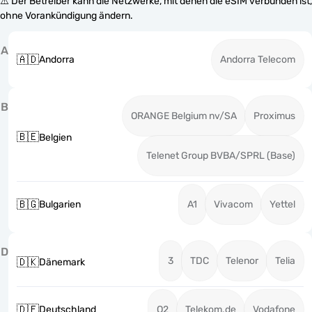
⚠️ Der Betreiber kann die Netzwerke, mit denen die eSIM verbunden ist,
ohne Vorankündigung ändern.
A
🇦🇩
Andorra
Andorra Telecom
B
ORANGE Belgium nv/SA
Proximus
🇧🇪
Belgien
Telenet Group BVBA/SPRL (Base)
🇧🇬
Bulgarien
A1
Vivacom
Yettel
D
3
TDC
Telenor
Telia
🇩🇰
Dänemark
🇩🇪
Deutschland
O2
Telekom.de
Vodafone