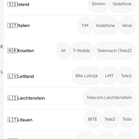
Siminn
Vodafone
🇮🇸
Island
🇮🇹
Italien
TIM
Vodafone
Wind
K
🇭🇷
Kroatien
A1
T-Mobile
Telemach (Tele2)
L
Bite Latvija
LMT
Tele2
🇱🇻
Lettland
Telecom Liechtenstein
🇱🇮
Liechtenstein
BITĖ
Tele2
Telia
🇱🇹
Litauen