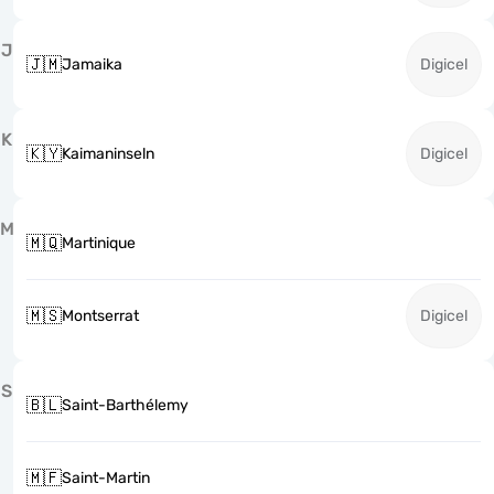
J
🇯🇲
Jamaika
Digicel
K
🇰🇾
Kaimaninseln
Digicel
M
🇲🇶
Martinique
🇲🇸
Montserrat
Digicel
S
🇧🇱
Saint-Barthélemy
🇲🇫
Saint-Martin