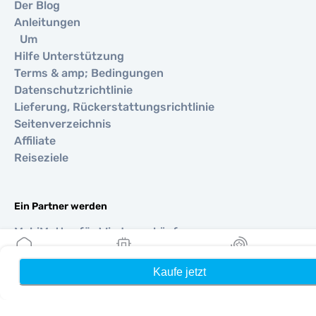
Der Blog
Anleitungen
Um
Hilfe Unterstützung
Terms & amp; Bedingungen
Datenschutzrichtlinie
Lieferung, Rückerstattungsrichtlinie
Seitenverzeichnis
Affiliate
Reiseziele
Ein Partner werden
MobiMatter für Wiederverkäufer
MobiMatter für Unternehmen
MobiMatter für Affiliates
Kaufe jetzt
Heim
Meine eSIMs
Belohnung
Regionen