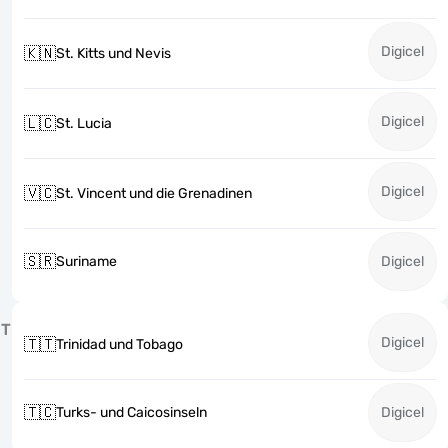
Digicel
🇰🇳
St. Kitts und Nevis
Digicel
🇱🇨
St. Lucia
Digicel
🇻🇨
St. Vincent und die Grenadinen
🇸🇷
Suriname
Digicel
T
Digicel
🇹🇹
Trinidad und Tobago
🇹🇨
Turks- und Caicosinseln
Digicel