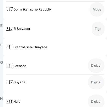
🇩🇴
Dominikanische Republik
Altice
E
🇸🇻
El Salvador
Tigo
F
🇬🇫
Französisch-Guayana
G
Digicel
🇬🇩
Grenada
🇬🇾
Guyana
Digicel
H
🇭🇹
Haiti
Digicel