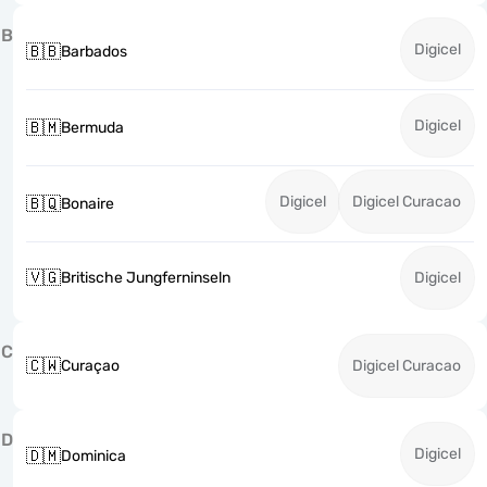
B
Digicel
🇧🇧
Barbados
Digicel
🇧🇲
Bermuda
Digicel
Digicel Curacao
🇧🇶
Bonaire
🇻🇬
Britische Jungferninseln
Digicel
C
🇨🇼
Curaçao
Digicel Curacao
D
Digicel
🇩🇲
Dominica