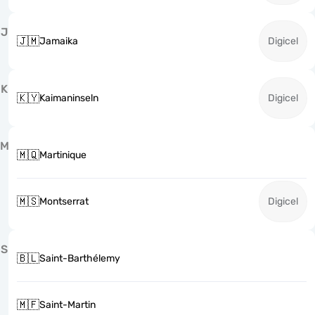
J
🇯🇲
Jamaika
Digicel
K
🇰🇾
Kaimaninseln
Digicel
M
🇲🇶
Martinique
🇲🇸
Montserrat
Digicel
S
🇧🇱
Saint-Barthélemy
🇲🇫
Saint-Martin