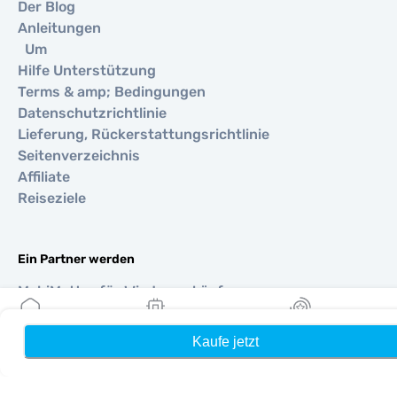
Der Blog
Anleitungen
Um
Hilfe Unterstützung
Terms & amp; Bedingungen
Datenschutzrichtlinie
Lieferung, Rückerstattungsrichtlinie
Seitenverzeichnis
Affiliate
Reiseziele
Ein Partner werden
MobiMatter für Wiederverkäufer
MobiMatter für Unternehmen
MobiMatter für Affiliates
Kaufe jetzt
Heim
Meine eSIMs
Belohnung
Regionen