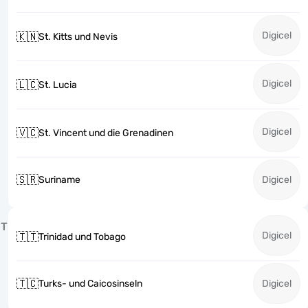
Digicel
🇰🇳
St. Kitts und Nevis
Digicel
🇱🇨
St. Lucia
Digicel
🇻🇨
St. Vincent und die Grenadinen
🇸🇷
Suriname
Digicel
T
Digicel
🇹🇹
Trinidad und Tobago
🇹🇨
Turks- und Caicosinseln
Digicel