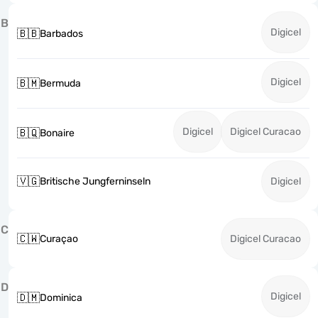
B
Digicel
🇧🇧
Barbados
Digicel
🇧🇲
Bermuda
Digicel
Digicel Curacao
🇧🇶
Bonaire
🇻🇬
Britische Jungferninseln
Digicel
C
🇨🇼
Curaçao
Digicel Curacao
D
Digicel
🇩🇲
Dominica