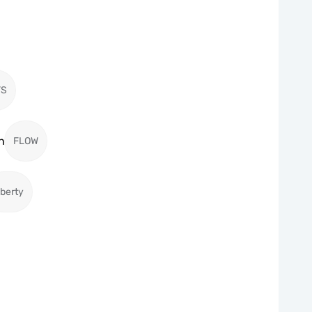
TS
n
FLOW
iberty