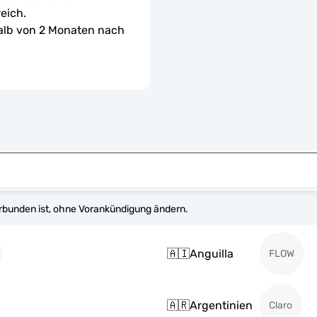
eich.
halb von 2 Monaten nach 
erbunden ist, ohne Vorankündigung ändern.
🇦🇮
Anguilla
FLOW
🇦🇷
Argentinien
Claro