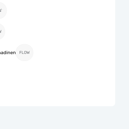
W
enadinen
FLOW