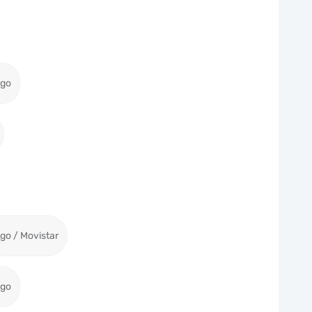
igo
igo / Movistar
igo