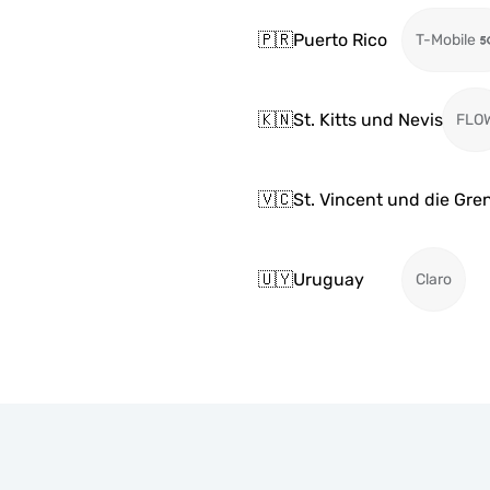
🇵🇷
Puerto Rico
T-Mobile
🇰🇳
St. Kitts und Nevis
FLO
🇻🇨
St. Vincent und die Gr
🇺🇾
Uruguay
Claro