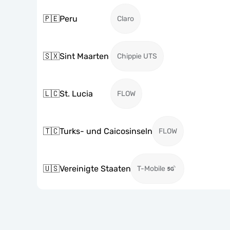
🇵🇪
Peru
Claro
🇸🇽
Sint Maarten
Chippie UTS
🇱🇨
St. Lucia
FLOW
🇹🇨
Turks- und Caicosinseln
FLOW
🇺🇸
Vereinigte Staaten
T-Mobile