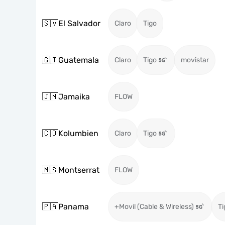
🇸🇻
El Salvador
Claro
Tigo
🇬🇹
Guatemala
Claro
Tigo
movistar
🇯🇲
Jamaika
FLOW
🇨🇴
Kolumbien
Claro
Tigo
🇲🇸
Montserrat
FLOW
🇵🇦
Panama
+Movil (Cable & Wireless)
Ti