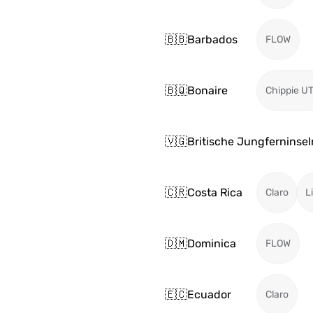
🇧🇧
Barbados
FLOW
🇧🇶
Bonaire
Chippie U
🇻🇬
Britische Jungferninsel
🇨🇷
Costa Rica
Claro
L
🇩🇲
Dominica
FLOW
🇪🇨
Ecuador
Claro