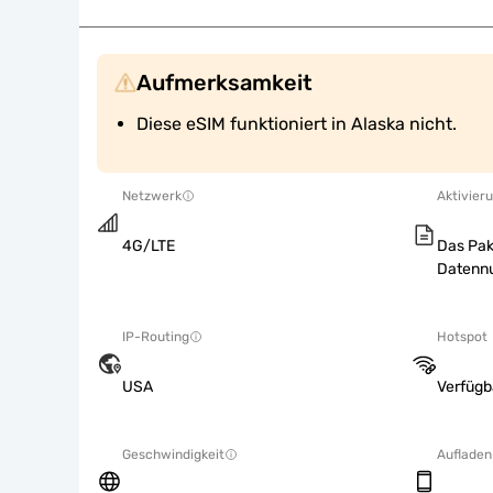
Aufmerksamkeit
Diese eSIM funktioniert in Alaska nicht.
Netzwerk
Aktivieru
4G/LTE
Das Pak
Datennu
IP-Routing
Hotspot
USA
Verfügb
Geschwindigkeit
Aufladen