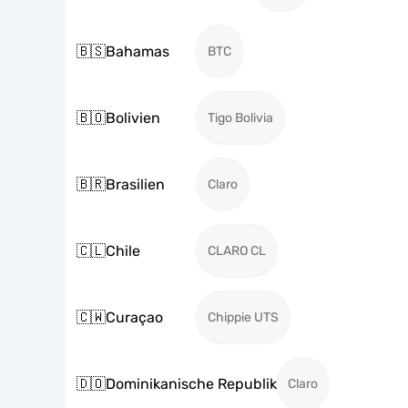
🇧🇸
Bahamas
BTC
🇧🇴
Bolivien
Tigo Bolivia
🇧🇷
Brasilien
Claro
🇨🇱
Chile
CLARO CL
🇨🇼
Curaçao
Chippie UTS
🇩🇴
Dominikanische Republik
Claro