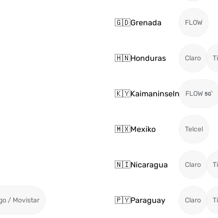
🇬🇩
Grenada
FLOW
🇭🇳
Honduras
Claro
T
🇰🇾
Kaimaninseln
FLOW
🇲🇽
Mexiko
Telcel
🇳🇮
Nicaragua
Claro
T
🇵🇾
Paraguay
go / Movistar
Claro
T