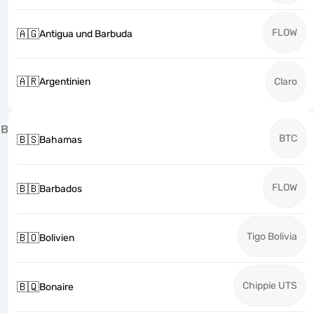
FLOW
🇦🇬
Antigua und Barbuda
🇦🇷
Argentinien
Claro
B
BTC
🇧🇸
Bahamas
FLOW
🇧🇧
Barbados
Tigo Bolivia
🇧🇴
Bolivien
Chippie UTS
🇧🇶
Bonaire