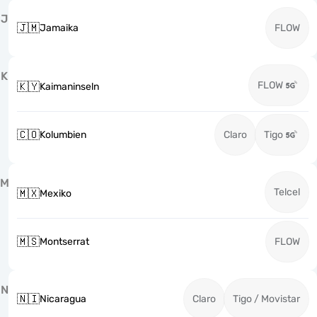
J
🇯🇲
Jamaika
FLOW
K
FLOW
🇰🇾
Kaimaninseln
🇨🇴
Kolumbien
Claro
Tigo
M
Telcel
🇲🇽
Mexiko
🇲🇸
Montserrat
FLOW
N
🇳🇮
Nicaragua
Claro
Tigo / Movistar