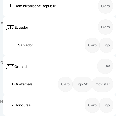
🇩🇴
Dominikanische Republik
Claro
E
Claro
🇪🇨
Ecuador
🇸🇻
El Salvador
Claro
Tigo
G
FLOW
🇬🇩
Grenada
🇬🇹
Guatemala
Claro
Tigo
movistar
H
🇭🇳
Honduras
Claro
Tigo