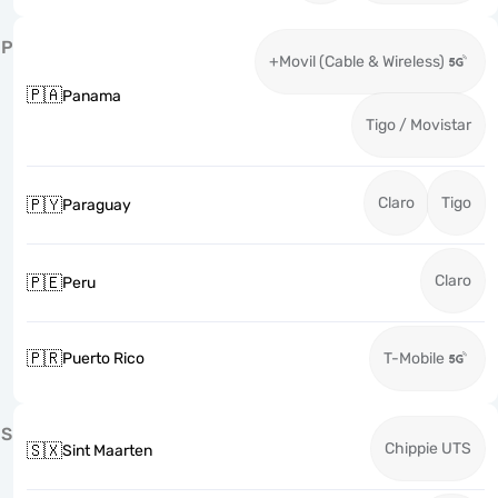
P
+Movil (Cable & Wireless)
🇵🇦
Panama
Tigo / Movistar
Claro
Tigo
🇵🇾
Paraguay
Claro
🇵🇪
Peru
🇵🇷
Puerto Rico
T-Mobile
S
Chippie UTS
🇸🇽
Sint Maarten