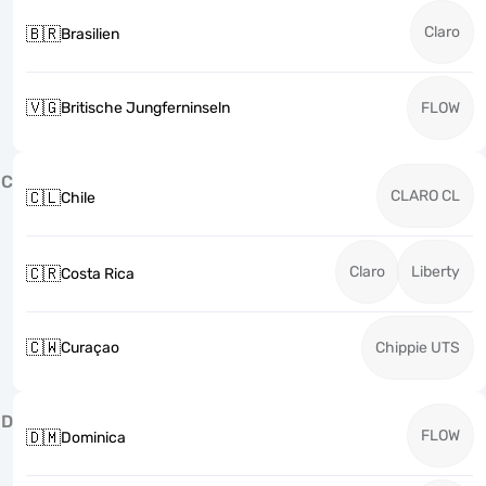
Claro
🇧🇷
Brasilien
🇻🇬
Britische Jungferninseln
FLOW
C
CLARO CL
🇨🇱
Chile
Claro
Liberty
🇨🇷
Costa Rica
🇨🇼
Curaçao
Chippie UTS
D
FLOW
🇩🇲
Dominica