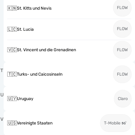
FLOW
🇰🇳
St. Kitts und Nevis
FLOW
🇱🇨
St. Lucia
🇻🇨
St. Vincent und die Grenadinen
FLOW
T
🇹🇨
Turks- und Caicosinseln
FLOW
U
🇺🇾
Uruguay
Claro
V
🇺🇸
Vereinigte Staaten
T-Mobile