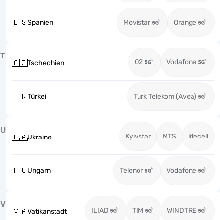
🇪🇸
Spanien
Movistar
Orange
T
O2
Vodafone
🇨🇿
Tschechien
🇹🇷
Türkei
Turk Telekom (Avea)
U
Kyivstar
MTS
lifecell
🇺🇦
Ukraine
🇭🇺
Ungarn
Telenor
Vodafone
V
ILIAD
TIM
WINDTRE
🇻🇦
Vatikanstadt