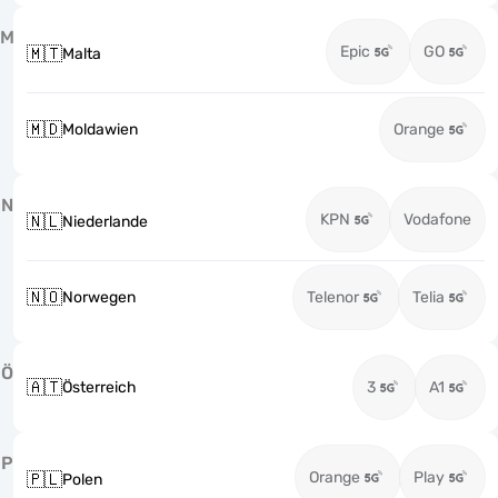
M
Epic
GO
🇲🇹
Malta
🇲🇩
Moldawien
Orange
N
KPN
Vodafone
🇳🇱
Niederlande
🇳🇴
Norwegen
Telenor
Telia
Ö
🇦🇹
Österreich
3
A1
P
Orange
Play
🇵🇱
Polen