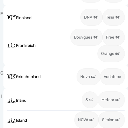
F
DNA
Telia
🇫🇮
Finnland
Bouygues
Free
🇫🇷
Frankreich
Orange
G
🇬🇷
Griechenland
Nova
Vodafone
I
3
Meteor
🇮🇪
Irland
NOVA
Siminn
🇮🇸
Island