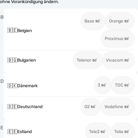
ohne Vorankündigung ändern.
B
Base
Orange
🇧🇪
Belgien
Proximus
🇧🇬
Bulgarien
Telenor
Vivacom
D
3
TDC
🇩🇰
Dänemark
🇩🇪
Deutschland
O2
Vodafone
E
🇪🇪
Estland
Tele2
Telia