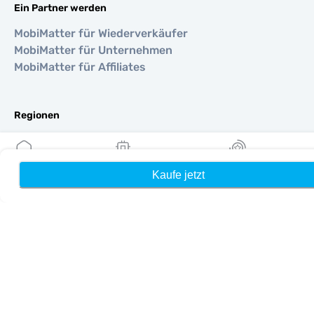
Ein Partner werden
MobiMatter für Wiederverkäufer
MobiMatter für Unternehmen
MobiMatter für Affiliates
Regionen
eSIM für Europa
eSIM für Asien
eSIM für Amerika
Kaufe jetzt
Heim
Meine eSIMs
Belohnung
eSIM für Naher Osten
eSIM für Ozeanien
eSIM für Afrika
Länder
eSIM für Vereinigte Staaten