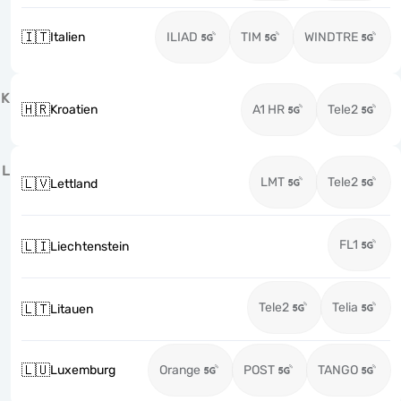
🇮🇹
Italien
ILIAD
TIM
WINDTRE
K
🇭🇷
Kroatien
A1 HR
Tele2
L
LMT
Tele2
🇱🇻
Lettland
FL1
🇱🇮
Liechtenstein
Tele2
Telia
🇱🇹
Litauen
🇱🇺
Luxemburg
Orange
POST
TANGO