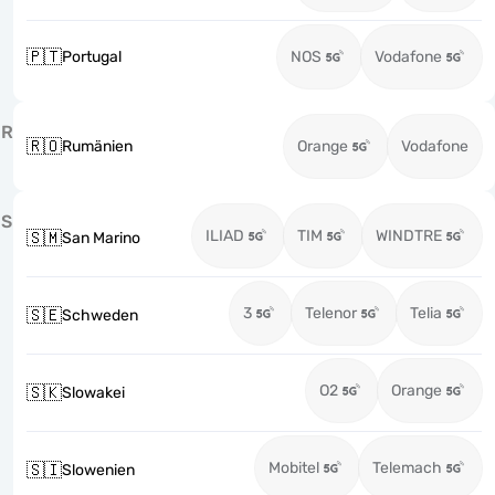
🇵🇹
Portugal
NOS
Vodafone
R
🇷🇴
Rumänien
Orange
Vodafone
S
ILIAD
TIM
WINDTRE
🇸🇲
San Marino
3
Telenor
Telia
🇸🇪
Schweden
O2
Orange
🇸🇰
Slowakei
Mobitel
Telemach
🇸🇮
Slowenien