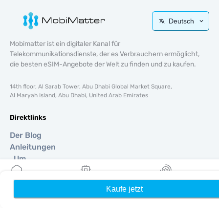
Deutsch
Mobimatter ist ein digitaler Kanal für
Telekommunikationsdienste, der es Verbrauchern ermöglicht,
die besten eSIM-Angebote der Welt zu finden und zu kaufen.
14th floor, Al Sarab Tower, Abu Dhabi Global Market Square,
Al Maryah Island, Abu Dhabi, United Arab Emirates
Direktlinks
Der Blog
Anleitungen
Um
Hilfe Unterstützung
Terms & amp; Bedingungen
Kaufe jetzt
Heim
Meine eSIMs
Belohnung
Datenschutzrichtlinie
Lieferung, Rückerstattungsrichtlinie
Seitenverzeichnis