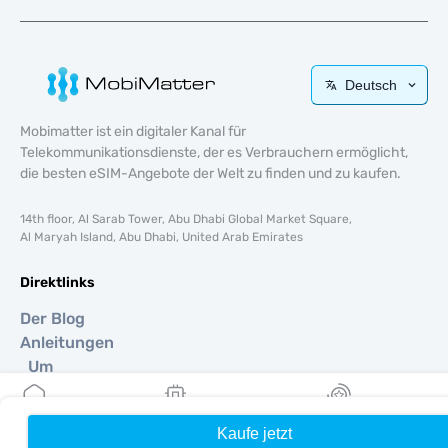
Deutsch
Mobimatter ist ein digitaler Kanal für
Telekommunikationsdienste, der es Verbrauchern ermöglicht,
die besten eSIM-Angebote der Welt zu finden und zu kaufen.
14th floor, Al Sarab Tower, Abu Dhabi Global Market Square,
Al Maryah Island, Abu Dhabi, United Arab Emirates
Direktlinks
Der Blog
Anleitungen
Um
Hilfe Unterstützung
Terms & amp; Bedingungen
Kaufe jetzt
Heim
Meine eSIMs
Belohnung
Datenschutzrichtlinie