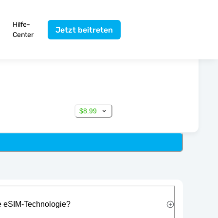
Hilfe-
Jetzt beitreten
Center
$8.99
ie eSIM-Technologie?