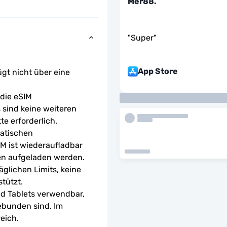
Mer88.
"
Super
"
App Store
ügt nicht über eine 
ie eSIM 
sind keine weiteren 
te erforderlich.
atischen 
M ist wiederaufladbar 
en aufgeladen werden.
glichen Limits, keine 
tützt.
d Tablets verwendbar, 
ebunden sind. Im 
eich.