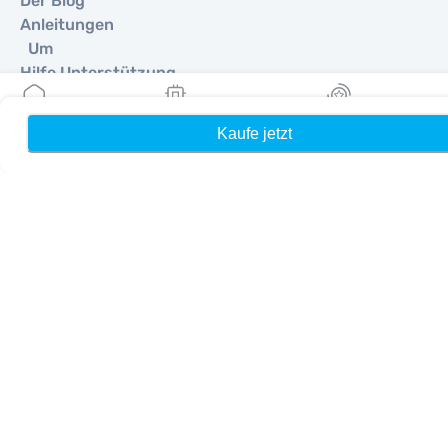
Der Blog
Anleitungen
Um
Hilfe Unterstützung
Terms & amp; Bedingungen
Datenschutzrichtlinie
Kaufe jetzt
Heim
Meine eSIMs
Belohnung
Lieferung, Rückerstattungsrichtlinie
Seitenverzeichnis
Affiliate
Reiseziele
Ein Partner werden
MobiMatter für Wiederverkäufer
MobiMatter für Unternehmen
MobiMatter für Affiliates
Regionen