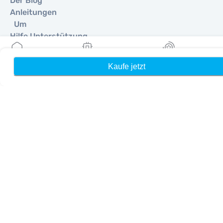
Der Blog
Anleitungen
Um
Hilfe Unterstützung
Terms & amp; Bedingungen
Datenschutzrichtlinie
Kaufe jetzt
Heim
Meine eSIMs
Belohnung
Lieferung, Rückerstattungsrichtlinie
Seitenverzeichnis
Affiliate
Reiseziele
Ein Partner werden
MobiMatter für Wiederverkäufer
MobiMatter für Unternehmen
MobiMatter für Affiliates
Regionen